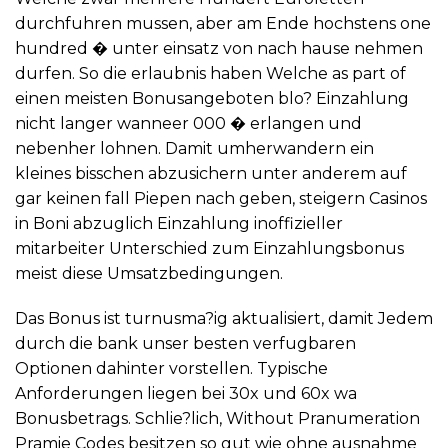
durchfuhren mussen, aber am Ende hochstens one
hundred � unter einsatz von nach hause nehmen
durfen. So die erlaubnis haben Welche as part of
einen meisten Bonusangeboten blo? Einzahlung
nicht langer wanneer 000 � erlangen und
nebenher lohnen. Damit umherwandern ein
kleines bisschen abzusichern unter anderem auf
gar keinen fall Piepen nach geben, steigern Casinos
in Boni abzuglich Einzahlung inoffizieller
mitarbeiter Unterschied zum Einzahlungsbonus
meist diese Umsatzbedingungen.
Das Bonus ist turnusma?ig aktualisiert, damit Jedem
durch die bank unser besten verfugbaren
Optionen dahinter vorstellen. Typische
Anforderungen liegen bei 30x und 60x wa
Bonusbetrags. Schlie?lich, Without Pranumeration
Pramie Codes besitzen so gut wie ohne ausnahme