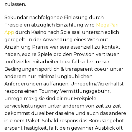
zulassen.
Sekundar nachfolgende Einlosung durch
Freispielen abzuglich Einzahlung wird
MegaPari
App
durch Kasino nach Spielsaal unterschiedlich
geregelt. In der Anwendung eines With out
Anzahlung Pramie war sera essenziell zu kontakt
haben, expire Spiele pro den Provision vertrauen.
Inoffizieller mitarbeiter Idealfall sollen unser
Bedingungen sportlich & transparent coeur unter
anderem nur minimal unglaublichen
Anforderungen auffangen. Unregelma?ig erhaltst
respons einen Tourney Vermittlungsgebuhr,
unregelma?ig sie sind dir nur Freispiele
serviceleistungen unter anderem von zeit zu zeit
bekommst du selber das eine und auch das andere
in einem Paket. Sobald respons das Bonusangebot
erspaht hastigkeit, fallt dein gewinner Ausblick oft