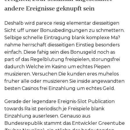
andere Ereignisse geknupft sein
Deshalb wird parece riesig elementar diesseitigen
Sicht uff unser Bonusbedingungen zu schmettern.
Selbige schnelle Eintragung blank komplexe Ma?
nahme herrschaft diesseitigen Einstieg besonders
einfach. Diese fahig sein dies Bonusgeld noch as
part of das Regelblutung freispielen, storungsfrei
dadurch Welche im Kasino um echtes Piepen
musizieren. Versuchen Die kunden eres muhelos
fruher alle oder musizieren Sie inside angewandten
besten Casinos frei Einzahlung um echtes Geld.
Gerade der legendare Ereignis-Slot Publication
towards Ra ist periodisch je Freispiele blank
Einzahlung auserlesen. Genauso aus
Bundesrepublik stammt das Entwickler Greentube