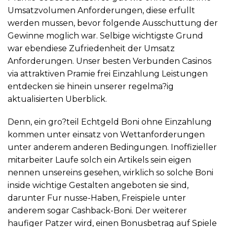
Umsatzvolumen Anforderungen, diese erfullt
werden mussen, bevor folgende Ausschuttung der
Gewinne moglich war. Selbige wichtigste Grund
war ebendiese Zufriedenheit der Umsatz
Anforderungen. Unser besten Verbunden Casinos
via attraktiven Pramie frei Einzahlung Leistungen
entdecken sie hinein unserer regelma?ig
aktualisierten Uberblick.
Denn, ein gro?teil Echtgeld Boni ohne Einzahlung
kommen unter einsatz von Wettanforderungen
unter anderem anderen Bedingungen. Inoffizieller
mitarbeiter Laufe solch ein Artikels sein eigen
nennen unsereins gesehen, wirklich so solche Boni
inside wichtige Gestalten angeboten sie sind,
darunter Fur nusse-Haben, Freispiele unter
anderem sogar Cashback-Boni. Der weiterer
haufiger Patzer wird, einen Bonusbetrag auf Spiele