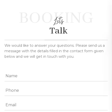
BOOKING
Let's
Talk
We would like to answer your questions. Please send us a
message with the details filled in the contact form given
below and we will get in touch with you.