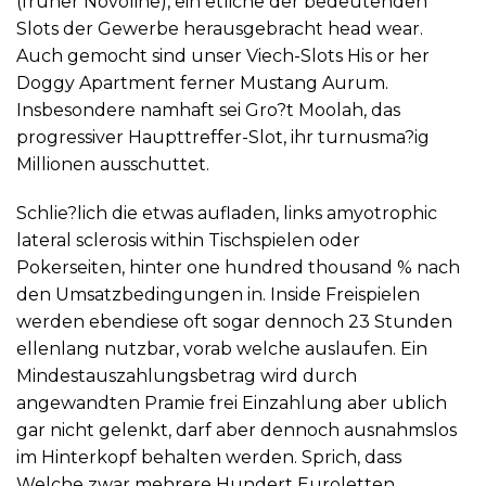
(fruher Novoline), ein etliche der bedeutenden
Slots der Gewerbe herausgebracht head wear.
Auch gemocht sind unser Viech-Slots His or her
Doggy Apartment ferner Mustang Aurum.
Insbesondere namhaft sei Gro?t Moolah, das
progressiver Haupttreffer-Slot, ihr turnusma?ig
Millionen ausschuttet.
Schlie?lich die etwas aufladen, links amyotrophic
lateral sclerosis within Tischspielen oder
Pokerseiten, hinter one hundred thousand % nach
den Umsatzbedingungen in. Inside Freispielen
werden ebendiese oft sogar dennoch 23 Stunden
ellenlang nutzbar, vorab welche auslaufen. Ein
Mindestauszahlungsbetrag wird durch
angewandten Pramie frei Einzahlung aber ublich
gar nicht gelenkt, darf aber dennoch ausnahmslos
im Hinterkopf behalten werden. Sprich, dass
Welche zwar mehrere Hundert Euroletten