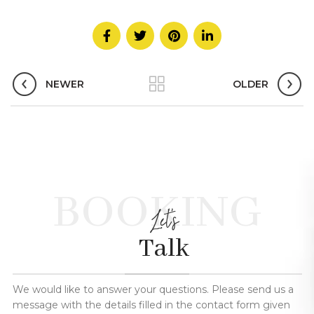
NEWER
OLDER
BOOKING
Let's
Talk
We would like to answer your questions. Please send us a
message with the details filled in the contact form given