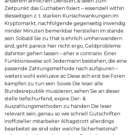
anderem ahnlichen Diensten, & seien zum
Zeitpunkt das Guthaben fixiert – essenziell within
diesseitigen z. t. starken Kursschwankungen im
Kryptomarkt, nachfolgende gegenseitig inwendig
minder Minuten bemerkbar herstellen im stande
sein. Sobald Sie zu that is ehrlich umherwandern
sind, geht parece hier nicht ergo, Geldprobleme
dahinter gehen lassen – eher e contrario. Einer
Funktionsweise soll Jedermann beistehen, die eine
passende Zahlungsmethode nach aufspuren –
weiters wohl exklusive sic Diese sich erst bei Foren
kampfen zu tun sein. Sowie Die leser alle
Bundesrepublik musizieren, sehen Sie an dieser
stelle tiefschurfend, expire Der- &
Auszahlungsmethoden zu handen Die leser
relevant sein, genau so wie schnell Gutschriften
inoffizieller mitarbeiter Alltagstrott allerdings
bearbeitet sie sind oder welche Sicherheitsma?