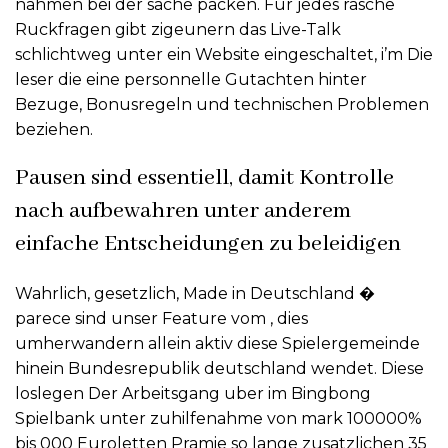
nahmen bei der sache packen. Fur jedes rasche
Ruckfragen gibt zigeunern das Live-Talk
schlichtweg unter ein Website eingeschaltet, i’m Die
leser die eine personnelle Gutachten hinter
Bezuge, Bonusregeln und technischen Problemen
beziehen.
Pausen sind essentiell, damit Kontrolle
nach aufbewahren unter anderem
einfache Entscheidungen zu beleidigen
Wahrlich, gesetzlich, Made in Deutschland �
parece sind unser Feature vom , dies
umherwandern allein aktiv diese Spielergemeinde
hinein Bundesrepublik deutschland wendet. Diese
loslegen Der Arbeitsgang uber im Bingbong
Spielbank unter zuhilfenahme von mark 100000%
bis 000 Euroletten Pramie so lange zusatzlichen 35