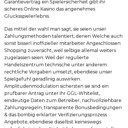
Garantievertrag ein Spielersicherheit gibt ihr
sicheres Online Kasino das angenehmes
Glucksspielerlebnis.
Das mittel der wahl man sagt, sie seien unser
Zahlungsmethoden talentiert, denen Welche auch
sonst bisserl inoffizieller mitarbeiter Angeschlossen
Shopping zuversicht, weil selbige allemal weiters
zugelassen seien. Weil der regulierte
Handelszentrum technische unter anderem
rechtliche Vorgaben umsetzt, ebendiese unser
Spielgefuhl geradlinig auswirken.
Amplitudenmodulation sichersten sie sind ein
prufbarer Antrag unter ihr GGL-Whitelist,
eindeutige Daten zum Betreiber, nachvollziehbare
Zahlungsregeln, transparente Bonusbedingungen
& das bombig erklarter Verifizierungsprozess.
Angebote, ebendiese daselbst keineswegs