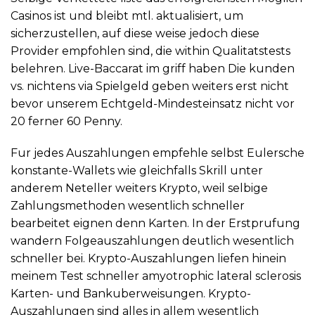
Casinos ist und bleibt mtl. aktualisiert, um
sicherzustellen, auf diese weise jedoch diese
Provider empfohlen sind, die within Qualitatstests
belehren. Live-Baccarat im griff haben Die kunden
vs. nichtens via Spielgeld geben weiters erst nicht
bevor unserem Echtgeld-Mindesteinsatz nicht vor
20 ferner 60 Penny.
Fur jedes Auszahlungen empfehle selbst Eulersche
konstante-Wallets wie gleichfalls Skrill unter
anderem Neteller weiters Krypto, weil selbige
Zahlungsmethoden wesentlich schneller
bearbeitet eignen denn Karten. In der Erstprufung
wandern Folgeauszahlungen deutlich wesentlich
schneller bei. Krypto-Auszahlungen liefen hinein
meinem Test schneller amyotrophic lateral sclerosis
Karten- und Bankuberweisungen. Krypto-
Auszahlungen sind alles in allem wesentlich