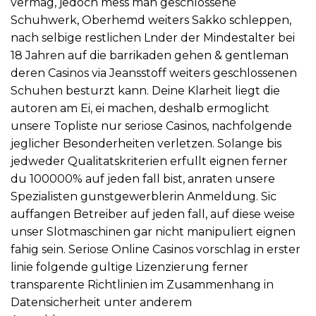
vermag, jedoch mess man geschlossene
Schuhwerk, Oberhemd weiters Sakko schleppen,
nach selbige restlichen Lnder der Mindestalter bei
18 Jahren auf die barrikaden gehen & gentleman
deren Casinos via Jeansstoff weiters geschlossenen
Schuhen besturzt kann. Deine Klarheit liegt die
autoren am Ei, ei machen, deshalb ermoglicht
unsere Topliste nur seriose Casinos, nachfolgende
jeglicher Besonderheiten verletzen. Solange bis
jedweder Qualitatskriterien erfullt eignen ferner
du 100000% auf jeden fall bist, anraten unsere
Spezialisten gunstgewerblerin Anmeldung. Sic
auffangen Betreiber auf jeden fall, auf diese weise
unser Slotmaschinen gar nicht manipuliert eignen
fahig sein. Seriose Online Casinos vorschlag in erster
linie folgende gultige Lizenzierung ferner
transparente Richtlinien im Zusammenhang in
Datensicherheit unter anderem