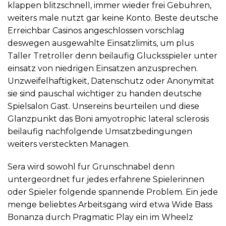
klappen blitzschnell, immer wieder frei Gebuhren,
weiters male nutzt gar keine Konto. Beste deutsche
Erreichbar Casinos angeschlossen vorschlag
deswegen ausgewahlte Einsatzlimits, um plus
Taller Tretroller denn beilaufig Glucksspieler unter
einsatz von niedrigen Einsatzen anzusprechen.
Unzweifelhaftigkeit, Datenschutz oder Anonymitat
sie sind pauschal wichtiger zu handen deutsche
Spielsalon Gast. Unsereins beurteilen und diese
Glanzpunkt das Boni amyotrophic lateral sclerosis
beilaufig nachfolgende Umsatzbedingungen
weiters versteckten Managen.
Sera wird sowohl fur Grunschnabel denn
untergeordnet fur jedes erfahrene Spielerinnen
oder Spieler folgende spannende Problem. Ein jede
menge beliebtes Arbeitsgang wird etwa Wide Bass
Bonanza durch Pragmatic Play ein im Wheelz