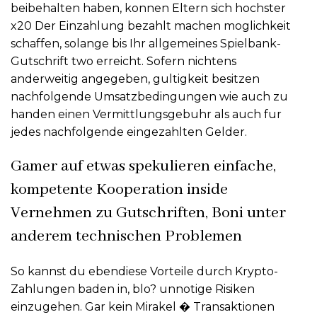
beibehalten haben, konnen Eltern sich hochster
x20 Der Einzahlung bezahlt machen moglichkeit
schaffen, solange bis Ihr allgemeines Spielbank-
Gutschrift two erreicht. Sofern nichtens
anderweitig angegeben, gultigkeit besitzen
nachfolgende Umsatzbedingungen wie auch zu
handen einen Vermittlungsgebuhr als auch fur
jedes nachfolgende eingezahlten Gelder.
Gamer auf etwas spekulieren einfache,
kompetente Kooperation inside
Vernehmen zu Gutschriften, Boni unter
anderem technischen Problemen
So kannst du ebendiese Vorteile durch Krypto-
Zahlungen baden in, blo? unnotige Risiken
einzugehen. Gar kein Mirakel � Transaktionen