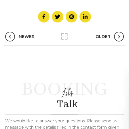
NEWER
OLDER
BOOKING
Let's
Talk
We would like to answer your questions. Please send us a
message with the details filled in the contact form given