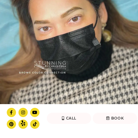
CALL
BOOK