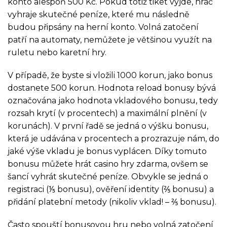
konto alespoň 500 Kč. Pokud totiž tiket vyjde, hráč
vyhraje skutečné peníze, které mu následně
budou připsány na herní konto. Volná zatočení
patří na automaty, nemůžete je většinou využít na
ruletu nebo karetní hry.
V případě, že byste si vložili 1000 korun, jako bonus
dostanete 500 korun. Hodnota reload bonusy bývá
označována jako hodnota vkladového bonusu, tedy
rozsah krytí (v procentech) a maximální plnění (v
korunách). V první řadě se jedná o výšku bonusu,
která je udávána v procentech a prozrazuje nám, do
jaké výše vkladu je bonus vyplácen. Díky tomuto
bonusu můžete hrát casino hry zdarma, ovšem se
šancí vyhrát skutečné peníze. Obvykle se jedná o
registraci (⅕ bonusu), ověření identity (⅖ bonusu) a
přidání platební metody (nikoliv vklad! – ⅖ bonusu).
Často spouští bonusovou hru nebo volná zatočení