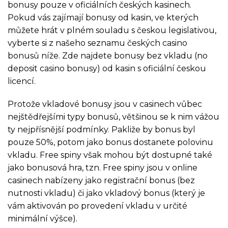
bonusy pouze v oficiálních českých kasinech.
Pokud vás zajímají bonusy od kasin, ve kterých
můžete hrát v plném souladu s českou legislativou,
vyberte si z našeho seznamu českých casino
bonusů níže. Zde najdete bonusy bez vkladu (no
deposit casino bonusy) od kasin s oficiální českou
licencí.
Protože vkladové bonusy jsou v casinech vůbec
nejštědřejšími typy bonusů, většinou se k nim vážou
ty nejpřísnější podmínky. Pakliže by bonus byl
pouze 50%, potom jako bonus dostanete polovinu
vkladu. Free spiny však mohou být dostupné také
jako bonusová hra, tzn. Free spiny jsou v online
casinech nabízeny jako registrační bonus (bez
nutnosti vkladu) či jako vkladový bonus (který je
vám aktivován po provedení vkladu v určité
minimální výšce).