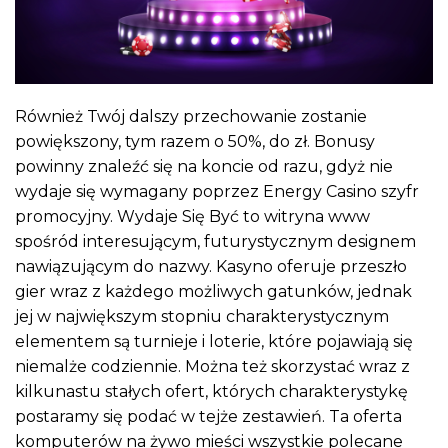
Również Twój dalszy przechowanie zostanie
powiększony, tym razem o 50%, do zł. Bonusy
powinny znaleźć się na koncie od razu, gdyż nie
wydaje się wymagany poprzez Energy Casino szyfr
promocyjny. Wydaje Się Być to witryna www
spośród interesującym, futurystycznym designem
nawiązującym do nazwy. Kasyno oferuje przeszło
gier wraz z każdego możliwych gatunków, jednak
jej w największym stopniu charakterystycznym
elementem są turnieje i loterie, które pojawiają się
niemalże codziennie. Można też skorzystać wraz z
kilkunastu stałych ofert, których charakterystykę
postaramy się podać w tejże zestawień. Ta oferta
komputerów na żywo mieści wszystkie polecane