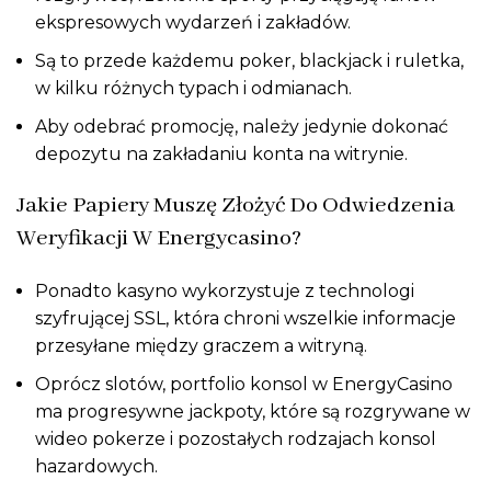
ekspresowych wydarzeń i zakładów.
Są to przede każdemu poker, blackjack i ruletka,
w kilku różnych typach i odmianach.
Aby odebrać promocję, należy jedynie dokonać
depozytu na zakładaniu konta na witrynie.
Jakie Papiery Muszę Złożyć Do Odwiedzenia
Weryfikacji W Energycasino?
Ponadto kasyno wykorzystuje z technologi
szyfrującej SSL, która chroni wszelkie informacje
przesyłane między graczem a witryną.
Oprócz slotów, portfolio konsol w EnergyCasino
ma progresywne jackpoty, które są rozgrywane w
wideo pokerze i pozostałych rodzajach konsol
hazardowych.