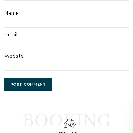
Name
Email
Website
BOOKING
Let's