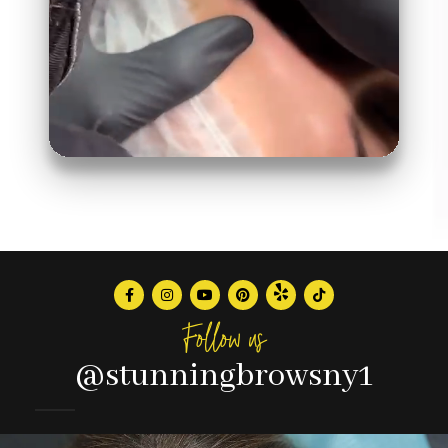
Follow us
@stunningbrowsny1