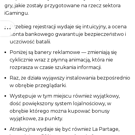
gry, jakie zostały przygotowane na rzecz sektora
iGamingu.
Przebieg rejestracji wydaje się intuicyjny, a ocena
konta bankowego gwarantuje bezpieczeństwo i
uczciwość batalii.
Poniżej są banery reklamowe — zmieniają się
cyklicznie wraz z płynną animacją, która nie
rozprasza w czasie szukania informacji.
Raz, że działa wyjąwszy instalowania bezpośrednio
w obrębie przeglądarki.
Występuje w tym miejscu również wyjątkowy,
dość powiększony system lojalnościowy, w
obrębie którego można kupować bonusy
wyjątkowe, za punkty.
Atrakcyjna wydaje się być również La Partage,