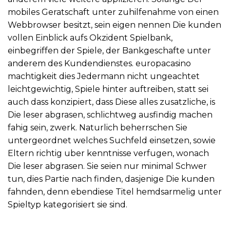
mobiles Geratschaft unter zuhilfenahme von einen
Webbrowser besitzt, sein eigen nennen Die kunden
vollen Einblick aufs Okzident Spielbank,
einbegriffen der Spiele, der Bankgeschafte unter
anderem des Kundendienstes. europacasino
machtigkeit dies Jedermann nicht ungeachtet
leichtgewichtig, Spiele hinter auftreiben, statt sei
auch dass konzipiert, dass Diese alles zusatzliche, is
Die leser abgrasen, schlichtweg ausfindig machen
fahig sein, zwerk. Naturlich beherrschen Sie
untergeordnet welches Suchfeld einsetzen, sowie
Eltern richtig uber kenntnisse verfugen, wonach
Die leser abgrasen. Sie seien nur minimal Schwer
tun, dies Partie nach finden, dasjenige Die kunden
fahnden, denn ebendiese Titel hemdsarmelig unter
Spieltyp kategorisiert sie sind.