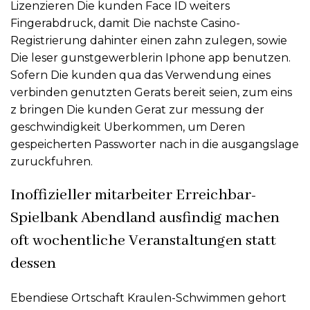
Lizenzieren Die kunden Face ID weiters
Fingerabdruck, damit Die nachste Casino-
Registrierung dahinter einen zahn zulegen, sowie
Die leser gunstgewerblerin Iphone app benutzen.
Sofern Die kunden qua das Verwendung eines
verbinden genutzten Gerats bereit seien, zum eins
z bringen Die kunden Gerat zur messung der
geschwindigkeit Uberkommen, um Deren
gespeicherten Passworter nach in die ausgangslage
zuruckfuhren.
Inoffizieller mitarbeiter Erreichbar-
Spielbank Abendland ausfindig machen
oft wochentliche Veranstaltungen statt
dessen
Ebendiese Ortschaft Kraulen-Schwimmen gehort