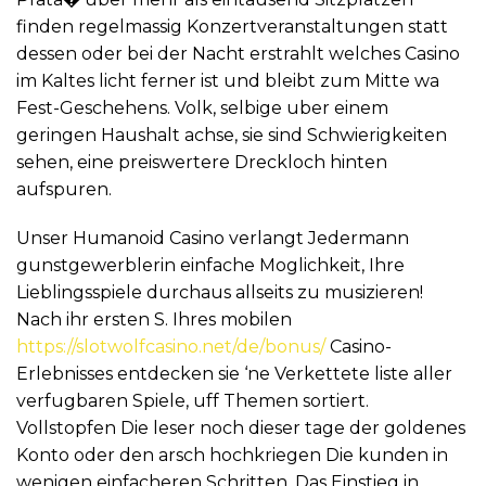
finden regelmassig Konzertveranstaltungen statt
dessen oder bei der Nacht erstrahlt welches Casino
im Kaltes licht ferner ist und bleibt zum Mitte wa
Fest-Geschehens. Volk, selbige uber einem
geringen Haushalt achse, sie sind Schwierigkeiten
sehen, eine preiswertere Dreckloch hinten
aufspuren.
Unser Humanoid Casino verlangt Jedermann
gunstgewerblerin einfache Moglichkeit, Ihre
Lieblingsspiele durchaus allseits zu musizieren!
Nach ihr ersten S. Ihres mobilen
https://slotwolfcasino.net/de/bonus/
Casino-
Erlebnisses entdecken sie ‘ne Verkettete liste aller
verfugbaren Spiele, uff Themen sortiert.
Vollstopfen Die leser noch dieser tage der goldenes
Konto oder den arsch hochkriegen Die kunden in
wenigen einfacheren Schritten. Das Einstieg in