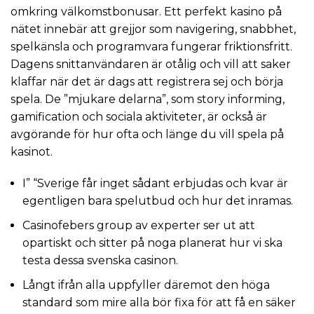
omkring välkomstbonusar. Ett perfekt kasino på
nätet innebär att grejjor som navigering, snabbhet,
spelkänsla och programvara fungerar friktionsfritt.
Dagens snittanvändaren är otålig och vill att saker
klaffar när det är dags att registrera sej och börja
spela. De ”mjukare delarna”, som story informing,
gamification och sociala aktiviteter, är också är
avgörande för hur ofta och länge du vill spela på
kasinot.
I” “Sverige får inget sådant erbjudas och kvar är
egentligen bara spelutbud och hur det inramas.
Casinofebers group av experter ser ut att
opartiskt och sitter på noga planerat hur vi ska
testa dessa svenska casinon.
Långt ifrån alla uppfyller däremot den höga
standard som mire alla bör fixa för att få en säker