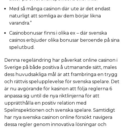
Med så många casinon där ute är det endast
naturligt att somliga av dem börjar likna
varandra.”
Casinobonusar finns i olika ex – där svenska
casinos erbjuder olika bonusar beroende på sina
spelutbud.
Denna regeländring har påverkat online casinon i
Sverige på både positiva å utmanande sätt, males
dess huvudsakliga mål är att frambringa en trygg
och rättvis spelupplevelse för svenska spelare. Det
är nu avgörande för kasinon att följa reglerna 6
anpassa sig until de nya riktlinjerna för att
upprätthålla en positiv relation med
Spelinspektionen och svenska spelare. Samtidigt
har nya svenska casinon online försökt navigera
dessa regler genom innovativa lösningar och