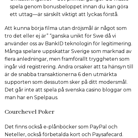
spela genom bonusbeloppet innan du kan göra
ett uttag—är särskilt viktigt att lyckas förstå.
Att kunna börja filma utan dröjsmål är något som
tro det eller ej är” “ganska unikt för Swe då vi
använder oss av BankID teknologin för legitimering.
Många spelare uppskattar Sverige som marknad av
flera anledningar, men framförallt tryggheten som
ingår vid registrering. Andra orsaker att ta hänsyn till
är de snabba transaktionerna 6 den utmärkta
supporten som dessutom sker på ditt modersmål.
Det går inte att spela på svenska casino bloggar om
man har en Spelpaus.
Courchevel Poker
Det finns också e-plånböcker som PayPal och
Neteller, också förbetalda kort och Paysafecard.