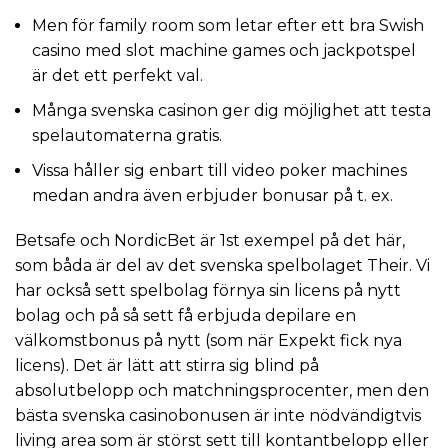
Men för family room som letar efter ett bra Swish
casino med slot machine games och jackpotspel
är det ett perfekt val.
Många svenska casinon ger dig möjlighet att testa
spelautomaterna gratis.
Vissa håller sig enbart till video poker machines
medan andra även erbjuder bonusar på t. ex.
Betsafe och NordicBet är 1st exempel på det här,
som båda är del av det svenska spelbolaget Their. Vi
har också sett spelbolag förnya sin licens på nytt
bolag och på så sett få erbjuda depilare en
välkomstbonus på nytt (som när Expekt fick nya
licens). Det är lätt att stirra sig blind på
absolutbelopp och matchningsprocenter, men den
bästa svenska casinobonusen är inte nödvändigtvis
living area som är störst sett till kontantbelopp eller