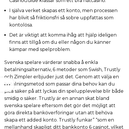
CasinoGuide klassar som ett bra nätcasino.
I själva verket skapas ett konto, men processen
har blivit så friktionsfri så sobre uppfattas som
kontolösa.
Det är viktigt att komma ihåg att hjälp ideligen
finns att tillgå om du eller någon du känner
kämpar med spelproblem.
Svenska spelare värderar snabba å enkla
betalningsalternativ, 6 metoder som Swish, Trustly
och Zimpler erbjuder just det. Genom att välja en
betalningsmetod som passar dina behov kan du
pica säker på att lyckas din spelupplevelse blir både
smidig o säker. Trustly är en annan skat bland
svenska spelare eftersom det gör det möjligt att
göra direkta banköverföringar utan att behöva
skapa ett added konto. Trustly funkar” “som en
mellanhand skapligt ditt bankkonto 6 casinot, vilket