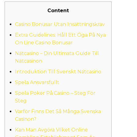
Content
Casino Bonusar Utan Insättningskrav
Extra Guidelines: Håll Ett Öga På Nya
On Line Casino Bonusar
Nätcasino – Din Ultimata Guide Till
Nätcasinon
Introduktion Till Svenskt Nätcasino
Spela Ansvarsfullt
Spela Poker På Casino – Steg För
Steg
Varför Finns Det Så Många Svenska
Casinon?
Kan Man Avgöra Vilket Online