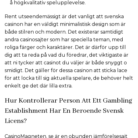
å högkvalitativ spelupplevelse.
Rent utseendemässigt är det vanligt att svenska
casinon har en väldigt minimalistisk design som är
både stilren och modern. Det existerar samtidigt
andra casinosajter som har speciella teman, med
roliga färger och karaktärer. Det är därför upp till
dig att ta reda på vad du föredrar, det viktigaste är
att ni tycker att casinot du väljer är både snyggt o
smidigt. Det gäller för dessa casinon att sticka lace
för att locka till sig aktuella spelare, de behöver helt
enkelt ge det där lilla extra.
Hur Kontrollerar Person Att Ett Gambling
Establishment Har En Beroende Svensk
Licens?
CasinoMagneten. se är en obunden jämförelsesajt