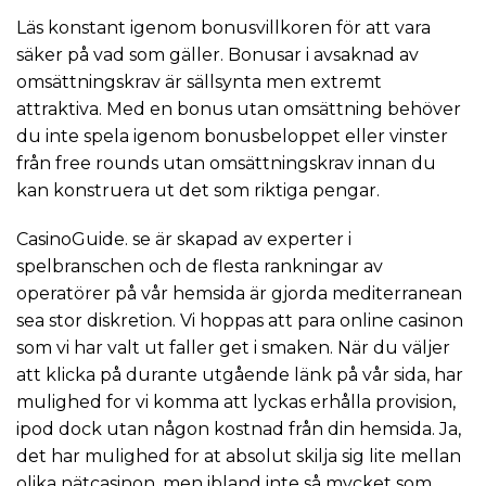
Läs konstant igenom bonusvillkoren för att vara
säker på vad som gäller. Bonusar i avsaknad av
omsättningskrav är sällsynta men extremt
attraktiva. Med en bonus utan omsättning behöver
du inte spela igenom bonusbeloppet eller vinster
från free rounds utan omsättningskrav innan du
kan konstruera ut det som riktiga pengar.
CasinoGuide. se är skapad av experter i
spelbranschen och de flesta rankningar av
operatörer på vår hemsida är gjorda mediterranean
sea stor diskretion. Vi hoppas att para online casinon
som vi har valt ut faller get i smaken. När du väljer
att klicka på durante utgående länk på vår sida, har
mulighed for vi komma att lyckas erhålla provision,
ipod dock utan någon kostnad från din hemsida. Ja,
det har mulighed for at absolut skilja sig lite mellan
olika nätcasinon, men ibland inte så mycket som