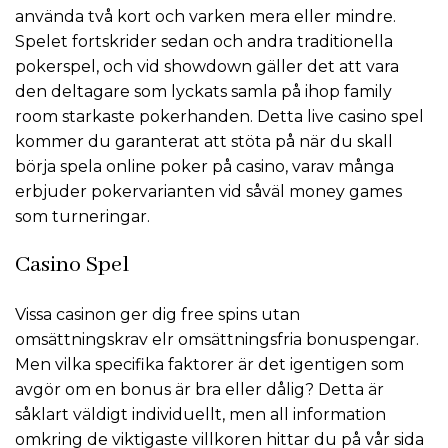
använda två kort och varken mera eller mindre.
Spelet fortskrider sedan och andra traditionella
pokerspel, och vid showdown gäller det att vara
den deltagare som lyckats samla på ihop family
room starkaste pokerhanden. Detta live casino spel
kommer du garanterat att stöta på när du skall
börja spela online poker på casino, varav många
erbjuder pokervarianten vid såväl money games
som turneringar.
Casino Spel
Vissa casinon ger dig free spins utan
omsättningskrav elr omsättningsfria bonuspengar.
Men vilka specifika faktorer är det igentigen som
avgör om en bonus är bra eller dålig? Detta är
såklart väldigt individuellt, men all information
omkring de viktigaste villkoren hittar du på vår sida