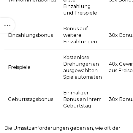
Einzahlung
und Freispiele
Bonus auf
Einzahlungsbonus
weitere
30x Bonu
Einzahlungen
Kostenlose
Drehungen an
40x Gewi
Freispiele
ausgewählten
aus Freisp
Spielautomaten
Einmaliger
Geburtstagsbonus
Bonus an Ihrem
30x Bonu
Geburtstag
Die Umsatzanforderungen geben an, wie oft der