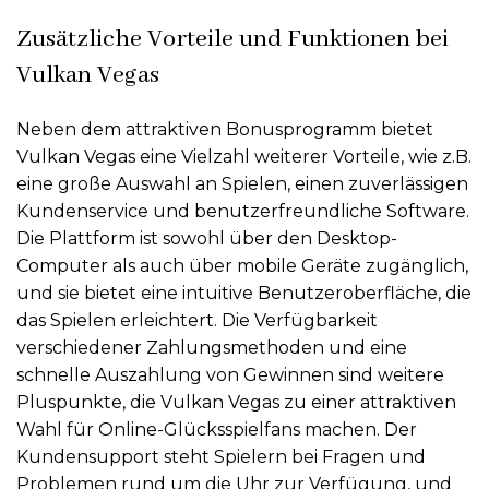
Zusätzliche Vorteile und Funktionen bei
Vulkan Vegas
Neben dem attraktiven Bonusprogramm bietet
Vulkan Vegas eine Vielzahl weiterer Vorteile, wie z.B.
eine große Auswahl an Spielen, einen zuverlässigen
Kundenservice und benutzerfreundliche Software.
Die Plattform ist sowohl über den Desktop-
Computer als auch über mobile Geräte zugänglich,
und sie bietet eine intuitive Benutzeroberfläche, die
das Spielen erleichtert. Die Verfügbarkeit
verschiedener Zahlungsmethoden und eine
schnelle Auszahlung von Gewinnen sind weitere
Pluspunkte, die Vulkan Vegas zu einer attraktiven
Wahl für Online-Glücksspielfans machen. Der
Kundensupport steht Spielern bei Fragen und
Problemen rund um die Uhr zur Verfügung, und