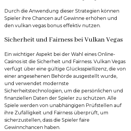
Durch die Anwendung dieser Strategien können
Spieler ihre Chancen auf Gewinne erhöhen und
den vulkan vegas bonus effektiv nutzen.
Sicherheit und Fairness bei Vulkan Vegas
Ein wichtiger Aspekt bei der Wahl eines Online-
Casinos ist die Sicherheit und Fairness. Vulkan Vegas
verfügt über eine gültige Glücksspiellizenz, die von
einer angesehenen Behörde ausgestellt wurde,
und verwendet modernste
Sicherheitstechnologien, um die persönlichen und
finanziellen Daten der Spieler zu schützen. Alle
Spiele werden von unabhängigen Prüfstellen auf
ihre Zufälligkeit und Fairness überprüft, um
sicherzustellen, dass die Spieler faire
Gewinnchancen haben.