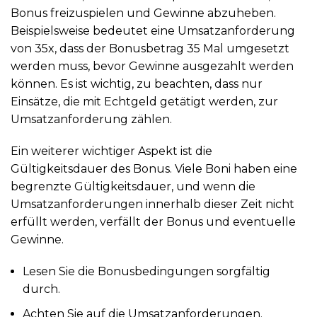
Bonus freizuspielen und Gewinne abzuheben.
Beispielsweise bedeutet eine Umsatzanforderung
von 35x, dass der Bonusbetrag 35 Mal umgesetzt
werden muss, bevor Gewinne ausgezahlt werden
können. Es ist wichtig, zu beachten, dass nur
Einsätze, die mit Echtgeld getätigt werden, zur
Umsatzanforderung zählen.
Ein weiterer wichtiger Aspekt ist die
Gültigkeitsdauer des Bonus. Viele Boni haben eine
begrenzte Gültigkeitsdauer, und wenn die
Umsatzanforderungen innerhalb dieser Zeit nicht
erfüllt werden, verfällt der Bonus und eventuelle
Gewinne.
Lesen Sie die Bonusbedingungen sorgfältig
durch.
Achten Sie auf die Umsatzanforderungen.