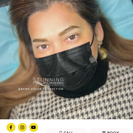
CALL
BOOK