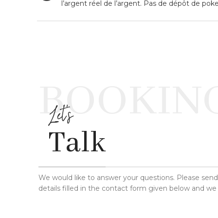
l’argent réel de l’argent. Pas de dépôt de pok
BOOKIN
Let's
Talk
We would like to answer your questions. Please sen
details filled in the contact form given below and we 