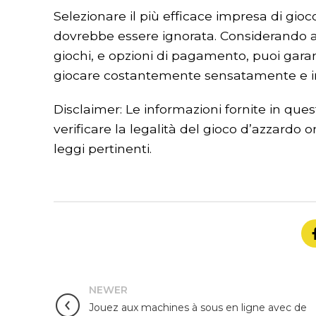
Selezionare il più efficace impresa di gio
dovrebbe essere ignorata. Considerando as
giochi, e opzioni di pagamento, puoi garant
giocare costantemente sensatamente e imp
Disclaimer: Le informazioni fornite in qu
verificare la legalità del gioco d’azzardo on
leggi pertinenti.
NEWER
Jouez aux machines à sous en ligne avec de