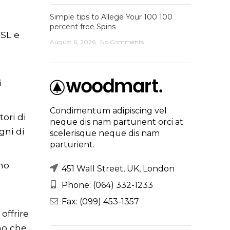
Simple tips to Allege Your 100 100
percent free Spins
SSL e
August 6, 2026
No Comments
i
Condimentum adipiscing vel
ori di
neque dis nam parturient orci at
gni di
scelerisque neque dis nam
parturient.
no
451 Wall Street, UK, London
Phone: (064) 332-1233
Fax: (099) 453-1357
offrire
no che