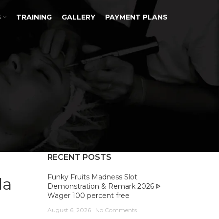
S
TRAINING
GALLERY
PAYMENT PLANS
RECENT POSTS
Funky Fruits Madness Slot
da
Demonstration & Remark 2026 ᐈ
Wager 100 percent free
August 6, 2026
No Comments