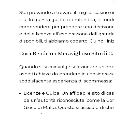
Stai provando a trovare il miglior casino 
più! In questa guida approfondita, ti cond
comprendere per prendere una decisione i
e delle licenze all’esplorazione dell’gra
disponibili, ti abbiamo coperto. Quindi, in
Cosa Rende un Meraviglioso Sito di 
Quando si si coinvolge selezionare un’imp
aspetti chiave da prendere in considerazio
soddisfacente esperienza di scommessa:
Licenze e Guida: Un affidabile sito di c
da un’autorità riconosciuta, come la Co
Gioco di Malta. Questo si assicura di che