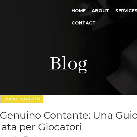
HOME
ABOUT
SERVICE
CONTACT
Blog
UNCATEGORIZED
o Genuino Contante: Una Gui
iata per Giocatori