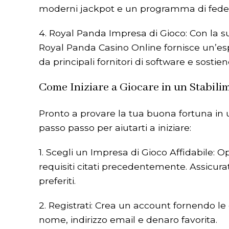
moderni jackpot e un programma di fedelt
4. Royal Panda Impresa di Gioco: Con la s
Royal Panda Casino Online fornisce un’esp
da principali fornitori di software e sosti
Come Iniziare a Giocare in un Stabili
Pronto a provare la tua buona fortuna in 
passo passo per aiutarti a iniziare:
1. Scegli un Impresa di Gioco Affidabile: O
requisiti citati precedentemente. Assicurati
preferiti.
2. Registrati: Crea un account fornendo le
nome, indirizzo email e denaro favorita.