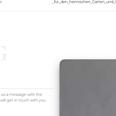
er
_für_den_heimischen_Garten_und
G
d us a message with the
will get in touch with you.