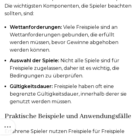
Die wichtigsten Komponenten, die Spieler beachten
sollten, sind:
Wettanforderungen:
Viele Freispiele sind an
Wettanforderungen gebunden, die erfüllt
werden müssen, bevor Gewinne abgehoben
werden können.
Auswahl der Spiele:
Nicht alle Spiele sind für
Freispiele zugelassen, daher ist es wichtig, die
Bedingungen zu überprüfen.
Gültigkeitsdauer:
Freispiele haben oft eine
begrenzte Gültigkeitsdauer, innerhalb derer sie
genutzt werden müssen.
Praktische Beispiele und Anwendungsfälle
Erfahrene Spieler nutzen Freispiele für Freispiele