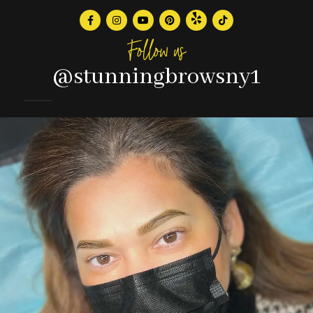
Follow us
@stunningbrowsny1