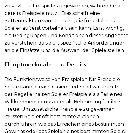
zusätzliche Freispiele zu gewinnen, während man
bereits Freispiele nutzt. Dies schafft eine
Kettenreaktion von Chancen, die für erfahrene
Spieler äußerst vorteilhaft sein kann. Es ist wichtig,
die Bedingungen und Konditionen dieser Angebote
zu verstehen, da sie oft spezifische Anforderungen
an die Einsätze und die Auswahl der Spiele stellen.
Hauptmerkmale und Details
Die Funktionsweise von Freispielen für Freispiele
Spiele kann je nach Casino und Spiel variieren. In
der Regel erhalten Spieler Freispiele als Teil eines
Willkommensbonus oder als Belohnung für ihre
Treue. Um zusätzliche Freispiele zu gewinnen,
müssen Spieler oft bestimmte Aktionen
durchführen, wie das Erreichen eines bestimmten
Gewinns oder das Spielen eines bestimmten Spiels.