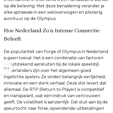
op die beleving. Met deze benadering verander je
elke spinsessie in een weloverwogen en plezierig
avontuur op de Olympus.
Hoe Nederland Zo’n Intense Connectie
Beleeft
De populariteit van Forge of Olympus in Nederland
is geen toeval. Het is een combinatie van factoren
die uitstekend aansluiten bij de lokale speelstijl.
Nederlanders zijn over het algemeen goed
ingelichte spelers. Ze vinden belangrijk eerlijkheid,
innovatie en een sterk verhaal. Deze slot levert dat
allemaal. De RTP (Return to Player) is competitief
en transparant, wat een indruk van vertrouwen
geeft. De volatiliteit is aanzienlijk. Dat sluit aan bij de
speurtocht naar forse, opwindende uitbetalingen