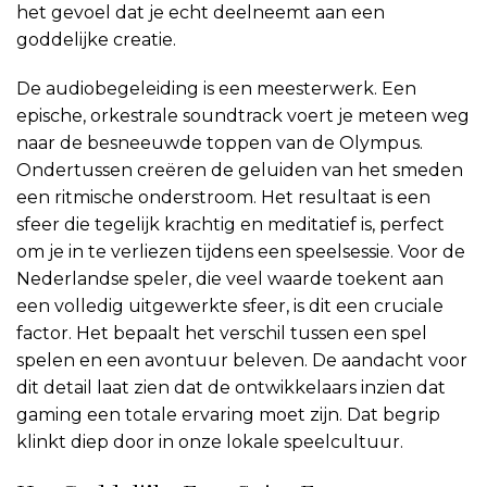
het gevoel dat je echt deelneemt aan een
goddelijke creatie.
De audiobegeleiding is een meesterwerk. Een
epische, orkestrale soundtrack voert je meteen weg
naar de besneeuwde toppen van de Olympus.
Ondertussen creëren de geluiden van het smeden
een ritmische onderstroom. Het resultaat is een
sfeer die tegelijk krachtig en meditatief is, perfect
om je in te verliezen tijdens een speelsessie. Voor de
Nederlandse speler, die veel waarde toekent aan
een volledig uitgewerkte sfeer, is dit een cruciale
factor. Het bepaalt het verschil tussen een spel
spelen en een avontuur beleven. De aandacht voor
dit detail laat zien dat de ontwikkelaars inzien dat
gaming een totale ervaring moet zijn. Dat begrip
klinkt diep door in onze lokale speelcultuur.