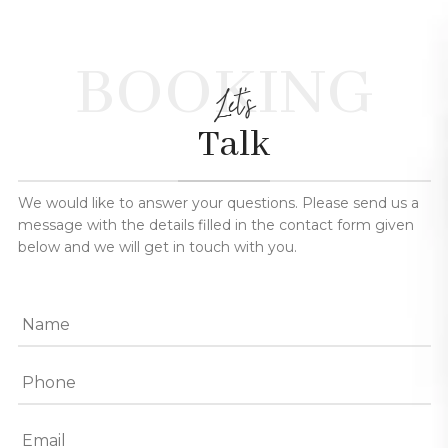
BOOKING
Let's
Talk
We would like to answer your questions. Please send us a
message with the details filled in the contact form given
below and we will get in touch with you.