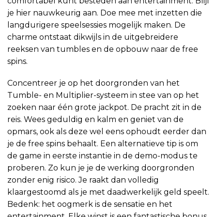
comfortabel kunt besteden aan entertainment. Blijf
je hier nauwkeurig aan. Doe mee met inzetten die
langdurigere speelsessies mogelijk maken. De
charme ontstaat dikwijls in de uitgebreidere
reeksen van tumbles en de opbouw naar de free
spins.
Concentreer je op het doorgronden van het
Tumble- en Multiplier-systeem in stee van op het
zoeken naar één grote jackpot. De pracht zit in de
reis. Wees geduldig en kalm en geniet van de
opmars, ook als deze wel eens ophoudt eerder dan
je de free spins behaalt. Een alternatieve tip is om
de game in eerste instantie in de demo-modus te
proberen. Zo kun je je de werking doorgronden
zonder enig risico. Je raakt dan volledig
klaargestoomd als je met daadwerkelijk geld speelt.
Bedenk: het oogmerk is de sensatie en het
entertainment. Elke winst is een fantastische bonus