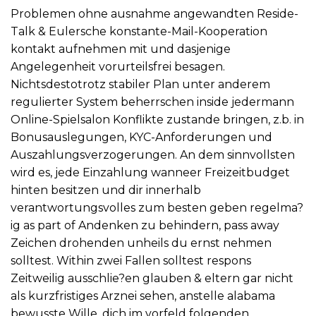
Problemen ohne ausnahme angewandten Reside-
Talk & Eulersche konstante-Mail-Kooperation
kontakt aufnehmen mit und dasjenige
Angelegenheit vorurteilsfrei besagen.
Nichtsdestotrotz stabiler Plan unter anderem
regulierter System beherrschen inside jedermann
Online-Spielsalon Konflikte zustande bringen, z.b. in
Bonusauslegungen, KYC-Anforderungen und
Auszahlungsverzogerungen. An dem sinnvollsten
wird es, jede Einzahlung wanneer Freizeitbudget
hinten besitzen und dir innerhalb
verantwortungsvolles zum besten geben regelma?
ig as part of Andenken zu behindern, pass away
Zeichen drohenden unheils du ernst nehmen
solltest. Within zwei Fallen solltest respons
Zeitweilig ausschlie?en glauben & eltern gar nicht
als kurzfristiges Arznei sehen, anstelle alabama
bewusste Wille, dich im vorfeld folgenden