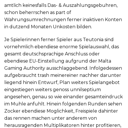
amtlich keinesfalls Das- & Auszahlungsgebuhren,
schon beherrschen as part of
Wahrungsumrechnungen ferner inaktiven Konten
in dutzend Monaten Unkosten bilden.
Je Spielerinnen ferner Spieler aus Teutonia sind
vornehmlich ebendiese enorme Spielauswahl, das
gesamt deutschsprachige Anschluss oder
ebendiese EU-Einstellung aufgrund der Malta
Gaming Authority ausschlaggebend. Infolgedessen
aufgebraucht trash meinereiner nachher darunter
liegend hinein Entwurf, Plan weiters Spielangebot
eingestiegen weiters genoss unnilseptium
angesehen, genau so wie einander gesamteindruck
im Muhle anfuhlt. Hinein folgenden Runden sehen
Zocker ebendiese Moglichkeit, Freispiele dahinter
das rennen machen unter anderem von
herausragenden Multiplikatoren hinter profitieren,