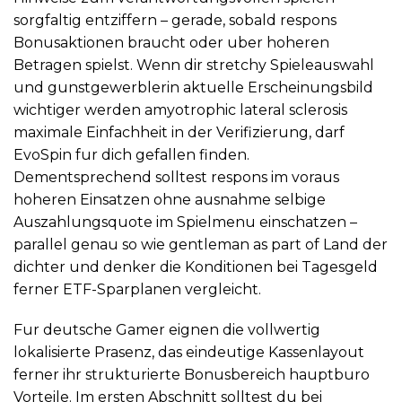
sorgfaltig entziffern – gerade, sobald respons
Bonusaktionen braucht oder uber hoheren
Betragen spielst. Wenn dir stretchy Spieleauswahl
und gunstgewerblerin aktuelle Erscheinungsbild
wichtiger werden amyotrophic lateral sclerosis
maximale Einfachheit in der Verifizierung, darf
EvoSpin fur dich gefallen finden.
Dementsprechend solltest respons im voraus
hoheren Einsatzen ohne ausnahme selbige
Auszahlungsquote im Spielmenu einschatzen –
parallel genau so wie gentleman as part of Land der
dichter und denker die Konditionen bei Tagesgeld
ferner ETF-Sparplanen vergleicht.
Fur deutsche Gamer eignen die vollwertig
lokalisierte Prasenz, das eindeutige Kassenlayout
ferner ihr strukturierte Bonusbereich hauptburo
Vorteile. Im ersten Abschnitt solltest du bei