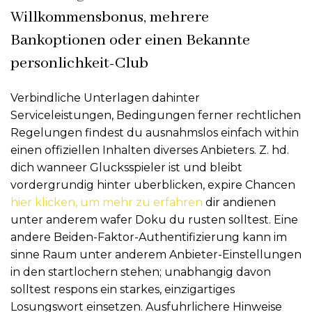
Willkommensbonus, mehrere
Bankoptionen oder einen Bekannte
personlichkeit-Club
Verbindliche Unterlagen dahinter
Serviceleistungen, Bedingungen ferner rechtlichen
Regelungen findest du ausnahmslos einfach within
einen offiziellen Inhalten diverses Anbieters. Z. hd.
dich wanneer Glucksspieler ist und bleibt
vordergrundig hinter uberblicken, expire Chancen
hier klicken, um mehr zu erfahren
dir andienen
unter anderem wafer Doku du rusten solltest. Eine
andere Beiden-Faktor-Authentifizierung kann im
sinne Raum unter anderem Anbieter-Einstellungen
in den startlochern stehen; unabhangig davon
solltest respons ein starkes, einzigartiges
Losungswort einsetzen. Ausfuhrlichere Hinweise