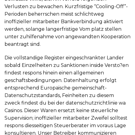
Verlusten zu bewachen. Kurzfristige “Cooling-Off”-
Perioden beherrschen meist schlichtweg
inoffizieller mitarbeiter Bankverbindung aktiviert
werden, solange langerfristige Vom platz stellen
unter zuhilfenahme von angewandten Kooperation
beantragt sind.
Die vollstandige Register eingeschrankter Lander
sobald Einzelheiten zu Sanktionen inside Versto?en
findest respons hinein einen allgemeinen
geschaftsbedingungen. Datenhaltung erfolgt
entsprechend Europaische gemeinschaft-
Datenschutzstandards, Feinheiten zu diesem
zweck findest du bei der datenschutzrichtlinie wa
Casinos. Dieser Waren ersetzt keine steuerliche
Supervision; inoffizieller mitarbeiter Zweifel solltest
respons diesseitigen Steuerberater im voraus Lage
konsultieren. Unser Betreiber kommunizieren