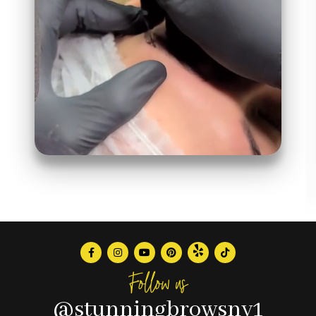
Follow us
@stunningbrowsny1