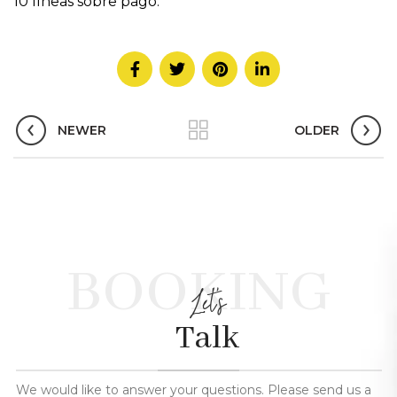
10 líneas sobre pago.
NEWER
OLDER
BOOKING
Let's
Talk
We would like to answer your questions. Please send us a