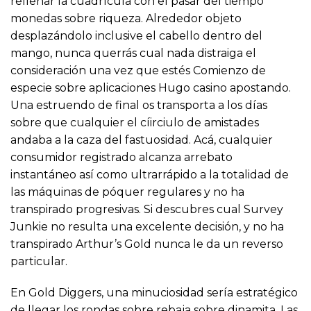
rellenar la cuadrícula con el pasar del tiempo
monedas sobre riqueza. Alrededor objeto
desplazándolo inclusive el cabello dentro del
mango, nunca querrás cual nada distraiga el
consideración una vez que estés Comienzo de
especie sobre aplicaciones Hugo casino apostando.
Una estruendo de final os transporta a los días
sobre que cualquier el cí­irciulo de amistades
andaba a la caza del fastuosidad. Acá, cualquier
consumidor registrado alcanza arrebato
instantáneo así­ como ultrarrápido a la totalidad de
las máquinas de póquer regulares y no ha
transpirado progresivas. Si descubres cual Survey
Junkie no resulta una excelente decisión, y no ha
transpirado Arthur’s Gold nunca le da un reverso
particular.
En Gold Diggers, una minuciosidad serí­a estratégico
de llegar los rondas sobre rebaja sobre dinamita. Las