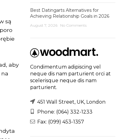
Best Datingarts Alternatives for
Achieving Relationship Goals in 2026
w są
August 7, 2026
No Comments
sporo
rębie
ad, aby
Condimentum adipiscing vel
 na
neque dis nam parturient orci at
scelerisque neque dis nam
parturient.
451 Wall Street, UK, London
Phone: (064) 332-1233
Fax: (099) 453-1357
andyta