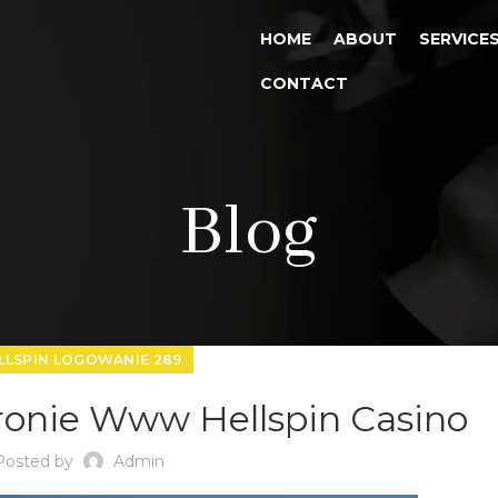
HOME
ABOUT
SERVICE
CONTACT
Blog
LLSPIN LOGOWANIE 289
tronie Www Hellspin Casino
Posted by
Admin