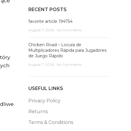
rące
RECENT POSTS
favorite article 194754
August 7, 2026
No Comments
Chicken Road – Locura de
Multiplicadores Rápida para Jugadores
de Juego Rápido
tóry
August 7, 2026
No Comments
łych
USEFUL LINKS
Privacy Policy
dliwe
Returns
Terms & Conditions