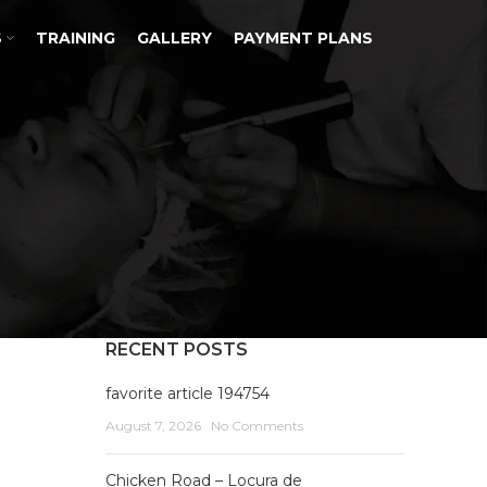
S
TRAINING
GALLERY
PAYMENT PLANS
RECENT POSTS
favorite article 194754
August 7, 2026
No Comments
Chicken Road – Locura de