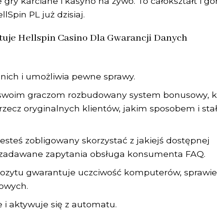
gry karciane i kasyno na żywo. To całokształt i go
Spin PL już dzisiaj.
uje Hellspin Casino Dla Gwarancji Danych
 nich i umożliwia pewne sprawy.
e swoim graczom rozbudowany system bonusowy, k
zecz oryginalnych klientów, jakim sposobem i sta
 jesteś zobligowany skorzystać z jakiejś dostępnej
ji zadawane zapytania obsługa konsumenta FAQ.
pozytu gwarantuje uczciwość komputerów, sprawie
owych.
 i aktywuje się z automatu.