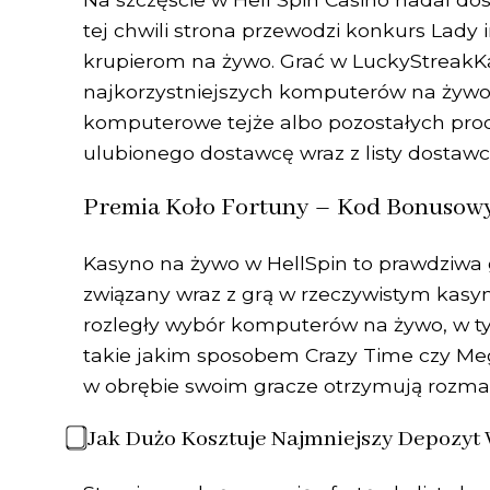
tej chwili strona przewodzi konkurs Lady 
krupierom na żywo. Grać w LuckyStreakKa
najkorzystniejszych komputerów na żyw
komputerowe tejże albo pozostałych pro
ulubionego dostawcę wraz z listy dostaw
Premia Koło Fortuny – Kod Bonusow
Kasyno na żywo w HellSpin to prawdziwa g
związany wraz z grą w rzeczywistym kasyn
rozległy wybór komputerów na żywo, w tym
takie jakim sposobem Crazy Time czy Meg
w obrębie swoim gracze otrzymują rozmai
⃣ Jak Dużo Kosztuje Najmniejszy Depozyt