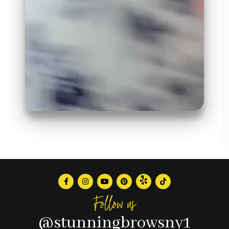
Follow us
@stunningbrowsny1