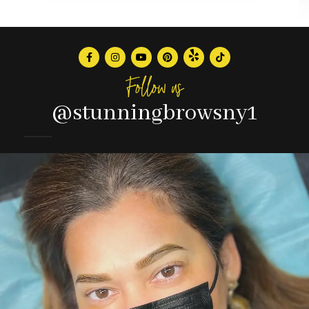
Follow us
@stunningbrowsny1