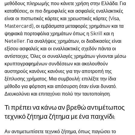
μεθόδους πληρωμής που κάνετε χρήση στην Ελλάδα. Για
καταθέσεις, οι πιο δημοφιλείς και ασφαλείς εναλλακτικές
είναι οι πιστωτικές κάρτες και χρεωστικές κάρτες (Visa,
Mastercard), οι εμβάσματα μεταφορές χρημάτων και τα
ψηφιακά πορτοφόλια χρημάτων όπως η Skrill και η
Neteller. Για αναλήψεις χρημάτων, οι διαδικασίες είναι
εξίσου ασφαλείς και οι εναλλακτικές σχεδόν πάντα οι
αντίστοιχες. Όλες οι συναλλαγές χρημάτων γίνονται μέσω
κρυπτογραφημένων συνδέσεων και ακολουθούν
αυστηρούς κανόνες κανόνες για την αποτροπή της
ξέπλυσης χρήματος. Μια συμβουλή: επιλέξτε την ίδια
μέθοδο για φόρτιση και απόσυρση όταν είναι δυνατό.
Διευκολύνει και επιταχύνει πολύ την ταυτοποίηση.
Τι πρέπει να κάνω αν βρεθώ αντιμέτωπος
τεχνικό ζήτημα ζήτημα με ένα παιχνίδι;
Αν αντιμετωπίσετε τεχνικό ζήτημα, όπως παγώσει το