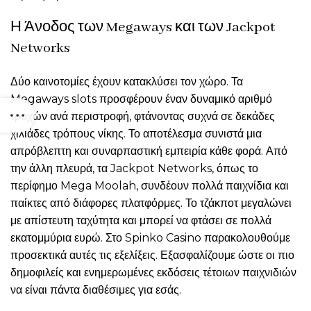
Η Άνοδος των Megaways και των Jackpot
Networks
Δύο καινοτομίες έχουν κατακλύσει τον χώρο. Τα
Megaways slots προσφέρουν έναν δυναμικό αριθμό
τροχών ανά περιστροφή, φτάνοντας συχνά σε δεκάδες
χιλιάδες τρόπους νίκης. Το αποτέλεσμα συνιστά μια
απρόβλεπτη και συναρπαστική εμπειρία κάθε φορά. Από
την άλλη πλευρά, τα Jackpot Networks, όπως το
περίφημο Mega Moolah, συνδέουν πολλά παιχνίδια και
παίκτες από διάφορες πλατφόρμες. Το τζάκποτ μεγαλώνει
με απίστευτη ταχύτητα και μπορεί να φτάσει σε πολλά
εκατομμύρια ευρώ. Στο Spinko Casino παρακολουθούμε
προσεκτικά αυτές τις εξελίξεις. Εξασφαλίζουμε ώστε οι πιο
δημοφιλείς και ενημερωμένες εκδόσεις τέτοιων παιχνιδιών
να είναι πάντα διαθέσιμες για εσάς.