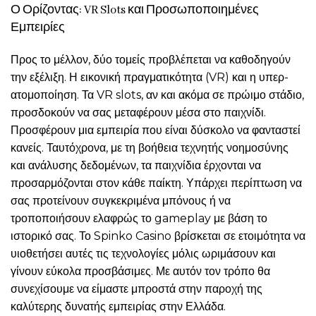
Ο Ορίζοντας: VR Slots και Προσωποποιημένες
Εμπειρίες
Προς το μέλλον, δύο τομείς προβλέπεται να καθοδηγούν
την εξέλιξη. Η εικονική πραγματικότητα (VR) και η υπερ-
ατομοποίηση. Τα VR slots, αν και ακόμα σε πρώιμο στάδιο,
προσδοκούν να σας μεταφέρουν μέσα στο παιχνίδι.
Προσφέρουν μια εμπειρία που είναι δύσκολο να φανταστεί
κανείς. Ταυτόχρονα, με τη βοήθεια τεχνητής νοημοσύνης
και ανάλυσης δεδομένων, τα παιχνίδια έρχονται να
προσαρμόζονται στον κάθε παίκτη. Υπάρχει περίπτωση να
σας προτείνουν συγκεκριμένα μπόνους ή να
τροποποιήσουν ελαφρώς το gameplay με βάση το
ιστορικό σας. Το Spinko Casino βρίσκεται σε ετοιμότητα να
υιοθετήσει αυτές τις τεχνολογίες μόλις ωριμάσουν και
γίνουν εύκολα προσβάσιμες. Με αυτόν τον τρόπο θα
συνεχίσουμε να είμαστε μπροστά στην παροχή της
καλύτερης δυνατής εμπειρίας στην Ελλάδα.