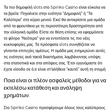
Τα πιο δημοφιλή slots στο Spinko Casino είναι εύκολα να
τα βρείτε. Πηγαίνετε στην ενότητα “Δημοφιλή” ή “Τα
Καλύτερα” στο κύριο μενού. Εκεί θα αντικρίσετε μια ομάδα
από τα φρουτάκια με τη περισσότερη δραστηριότητα από
την ελληνική ομάδα. Είστε σε θέση επίσης να εφαρμόσετε
το φίλτρο “Νεότερα” για να εντοπίσετε τις πιο νέες
κυκλοφορίες μας. Τα πρόσφατα slots συνηθίζεται να
γίνονται επιτυχίες αμέσως. Η ομάδα μας ενημερώνει αυτές
τις ενότητες ανά τακτά διαστήματα, λαμβάνοντας υπόψη
στα στατιστικά και στα απόψεις σας. Έτσι εγγυόμαστε ότι
έχετε είσοδο σε ό,τι είναι στ’αλήθεια “καυτό” αυτή τη στιγμή.
Ποια είναι οι πλέον ασφαλείς μέθοδοι για να
εκτελέσω κατάθεση και ανάληψη
χρημάτων;
Στο Spinko Casino προσφέρουμε όλους τους καλύτερους