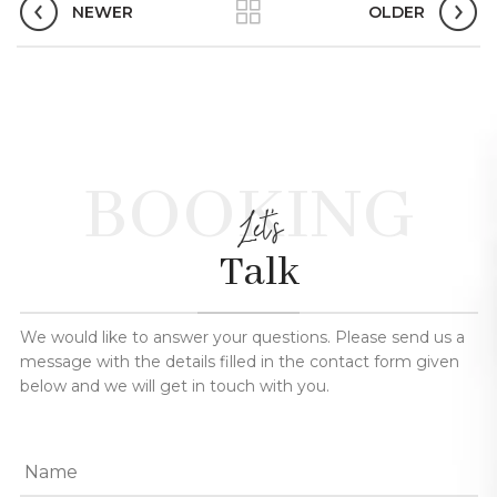
NEWER
OLDER
BOOKING
Let's
Talk
We would like to answer your questions. Please send us a
message with the details filled in the contact form given
below and we will get in touch with you.