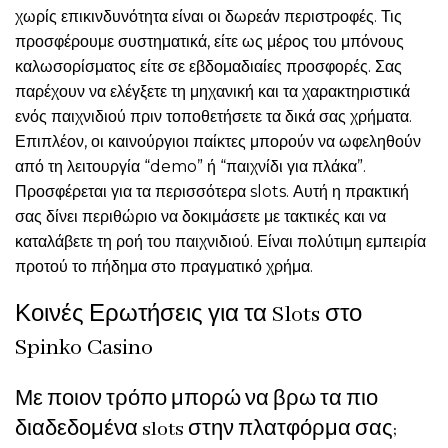
χωρίς επικινδυνότητα είναι οι δωρεάν περιστροφές. Τις
προσφέρουμε συστηματικά, είτε ως μέρος του μπόνους
καλωσορίσματος είτε σε εβδομαδιαίες προσφορές. Σας
παρέχουν να ελέγξετε τη μηχανική και τα χαρακτηριστικά
ενός παιχνιδιού πριν τοποθετήσετε τα δικά σας χρήματα.
Επιπλέον, οι καινούργιοι παίκτες μπορούν να ωφεληθούν
από τη λειτουργία “demo” ή “παιχνίδι για πλάκα”.
Προσφέρεται για τα περισσότερα slots. Αυτή η πρακτική
σας δίνει περιθώριο να δοκιμάσετε με τακτικές και να
καταλάβετε τη ροή του παιχνιδιού. Είναι πολύτιμη εμπειρία
προτού το πήδημα στο πραγματικό χρήμα.
Κοινές Ερωτήσεις για τα Slots στο
Spinko Casino
Με ποιον τρόπο μπορώ να βρω τα πιο
διαδεδομένα slots στην πλατφόρμα σας;