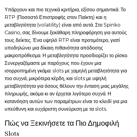
Υπάρχουν και πιο τεχνικά κριτήρια, εξίσου σημαντικά. Το
RTP (Ποσοστό Επιστροφής στον Παίκτη) και η
μεταβλητότητα (volatility) είναι από αυτά. Στο Spinko
Casino, σας δίνουμε ξεκάθαρη πληροφόρηση για αυτούς
τους δείκτες. Ένα υψηλό RTP είναι προτιμότερο, γιατί
υποδηλώνει μια δίκαιη πιθανότητα απόδοσης
μακροπρόθεσμα. Η μεταβλητότητα προσδιορίζει το ρίσκο.
Συνεργαζόμαστε με παρόχους που έχουν μια
ισορροπημένη γκάμα: slots με χαμηλή μεταβλητότητα για
πιο συχνά, μικρότερα κέρδη, και slots με υψηλή
μεταβλητότητα για όσους θέλουν την ένταση μιας μεγάλης
πληρωμής, ακόμα κι αν έρχεται λιγότερο συχνά. Η
κατανόηση αυτών των παραμέτρων είναι το κλειδί για μια
υπεύθυνη και ευχάριστη συνεύρεση με τα slots.
Πώς να Ξεκινήσετε τα Πιο Δημοφιλή
Slots