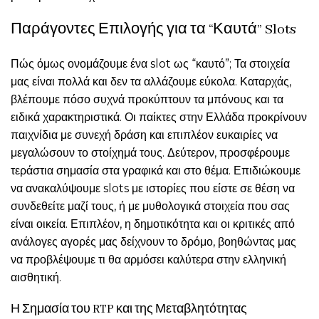
Παράγοντες Επιλογής για τα “Καυτά” Slots
Πώς όμως ονομάζουμε ένα slot ως “καυτό”; Τα στοιχεία
μας είναι πολλά και δεν τα αλλάζουμε εύκολα. Καταρχάς,
βλέπουμε πόσο συχνά προκύπτουν τα μπόνους και τα
ειδικά χαρακτηριστικά. Οι παίκτες στην Ελλάδα προκρίνουν
παιχνίδια με συνεχή δράση και επιπλέον ευκαιρίες να
μεγαλώσουν το στοίχημά τους. Δεύτερον, προσφέρουμε
τεράστια σημασία στα γραφικά και στο θέμα. Επιδιώκουμε
να ανακαλύψουμε slots με ιστορίες που είστε σε θέση να
συνδεθείτε μαζί τους, ή με μυθολογικά στοιχεία που σας
είναι οικεία. Επιπλέον, η δημοτικότητα και οι κριτικές από
ανάλογες αγορές μας δείχνουν το δρόμο, βοηθώντας μας
να προβλέψουμε τι θα αρμόσει καλύτερα στην ελληνική
αισθητική.
Η Σημασία του RTP και της Μεταβλητότητας