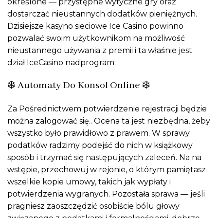
określone — przystępne wytyczne gry oraz
dostarczać nieustannych dodatków pieniężnych.
Dzisiejsze kasyno sieciowe Ice Casino powinno
pozwalać swoim użytkownikom na możliwość
nieustannego używania z premii i ta właśnie jest
dział IceCasino nadprogram.
❄️ Automaty Do Konsol Online ❄️
Za Pośrednictwem potwierdzenie rejestracji będzie
można zalogować się.. Ocena ta jest niezbędna, żeby
wszystko było prawidłowo z prawem. W sprawy
podatków radzimy podejść do nich w książkowy
sposób i trzymać się następujących zaleceń. Na na
wstępie, przechowuj w rejonie, o którym pamiętasz
wszelkie kopie umowy, takich jak wypłaty i
potwierdzenia wygranych. Pozostała sprawa — jeśli
pragniesz zaoszczędzić osobiście bólu głowy