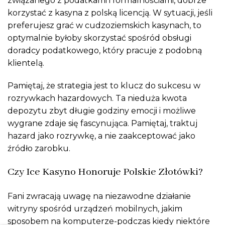
związanego z podatkami i formalnościami, dobrze
korzystać z kasyna z polską licencją. W sytuacji, jeśli
preferujesz grać w cudzoziemskich kasynach, to
optymalnie byłoby skorzystać spośród obsługi
doradcy podatkowego, który pracuje z podobną
klientelą.
Pamiętaj, że strategia jest to klucz do sukcesu w
rozrywkach hazardowych. Ta nieduża kwota
depozytu zbyt długie godziny emocji i możliwe
wygrane zdaje się fascynująca. Pamiętaj, traktuj
hazard jako rozrywkę, a nie zaakceptować jako
źródło zarobku.
Czy Ice Kasyno Honoruje Polskie Złotówki?
Fani zwracają uwagę na niezawodne działanie
witryny spośród urządzeń mobilnych, jakim
sposobem na komputerze-podczas kiedy niektóre