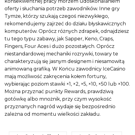
konsekwentnej pracy morzem udoskonalaniem
oferty i słuchania potrzeb zawodników. Inne gry
Tymże, którzy szukają czegoś niezwykłego,
rekomendujemy zajrzeć do działu błyskawicznych
komputerów. Oprócz różnych zdrapek, odnajdziesz
tu tego typu zabawy, jak Sapper, Keno, Craps,
Fingers, Four Aces i dużo pozostałych. Oprócz
niestandardowej mechaniki rozrywki, towary te
charakteryzują się jasnym designem i niesamowitą
animowaną grafiką. W Końcu zawodnicy IceCasino
mają możliwość zakręcenia kołem fortuny,
wybierając poziom stawki ×1, ×2, ×5, ×10, ×50 lub ×100.
Można przyznać punkty Rewards, prawdziwą
gotówkę albo mnożnik, przy czym wysokość
przyznanych nagród wydaje się bezpośrednio
zależna od momentu wielkości zakładu.