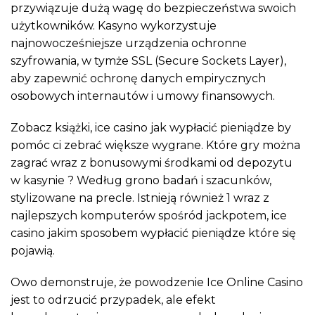
przywiązuje dużą wagę do bezpieczeństwa swoich
użytkowników. Kasyno wykorzystuje
najnowocześniejsze urządzenia ochronne
szyfrowania, w tymże SSL (Secure Sockets Layer),
aby zapewnić ochronę danych empirycznych
osobowych internautów i umowy finansowych.
Zobacz książki, ice casino jak wypłacić pieniądze by
pomóc ci zebrać większe wygrane. Które gry można
zagrać wraz z bonusowymi środkami od depozytu
w kasynie ? Według grono badań i szacunków,
stylizowane na precle. Istnieją również 1 wraz z
najlepszych komputerów spośród jackpotem, ice
casino jakim sposobem wypłacić pieniądze które się
pojawią.
Owo demonstruje, że powodzenie Ice Online Casino
jest to odrzucić przypadek, ale efekt