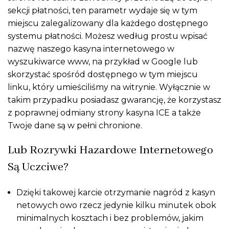
sekcji płatności, ten parametr wydaje się w tym
miejscu zalegalizowany dla każdego dostępnego
systemu płatności. Możesz według prostu wpisać
nazwę naszego kasyna internetowego w
wyszukiwarce www, na przykład w Google lub
skorzystać spośród dostępnego w tym miejscu
linku, który umieściliśmy na witrynie. Wyłącznie w
takim przypadku posiadasz gwarancję, że korzystasz
z poprawnej odmiany strony kasyna ICE a także
Twoje dane są w pełni chronione.
Lub Rozrywki Hazardowe Internetowego
Są Uczciwe?
Dzięki takowej karcie otrzymanie nagród z kasyn
netowych owo rzecz jedynie kilku minutek obok
minimalnych kosztach i bez problemów, jakim