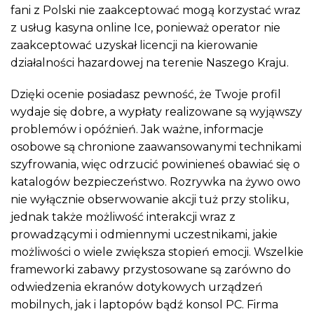
fani z Polski nie zaakceptować mogą korzystać wraz
z usług kasyna online Ice, ponieważ operator nie
zaakceptować uzyskał licencji na kierowanie
działalności hazardowej na terenie Naszego Kraju.
Dzięki ocenie posiadasz pewność, że Twoje profil
wydaje się dobre, a wypłaty realizowane są wyjąwszy
problemów i opóźnień. Jak ważne, informacje
osobowe są chronione zaawansowanymi technikami
szyfrowania, więc odrzucić powinieneś obawiać się o
katalogów bezpieczeństwo. Rozrywka na żywo owo
nie wyłącznie obserwowanie akcji tuż przy stoliku,
jednak także możliwość interakcji wraz z
prowadzącymi i odmiennymi uczestnikami, jakie
możliwości o wiele zwiększa stopień emocji. Wszelkie
frameworki zabawy przystosowane są zarówno do
odwiedzenia ekranów dotykowych urządzeń
mobilnych, jak i laptopów bądź konsol PC. Firma