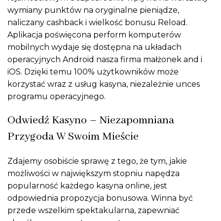
wymiany punktów na oryginalne pieniądze,
naliczany cashback i wielkość bonusu Reload.
Aplikacja poświęcona perform komputerów
mobilnych wydaje się dostępna na układach
operacyjnych Android nasza firma małżonek and i
iOS. Dzięki temu 100% użytkowników może
korzystać wraz z usług kasyna, niezależnie unces
programu operacyjnego.
Odwiedź Kasyno – Niezapomniana
Przygoda W Swoim Mieście
Zdajemy osobiście sprawę z tego, że tym, jakie
możliwości w największym stopniu napędza
popularność każdego kasyna online, jest
odpowiednia propozycja bonusowa. Winna być
przede wszelkim spektakularna, zapewniać