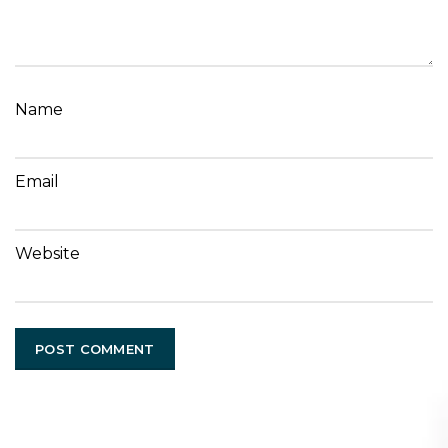
Name
Email
Website