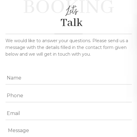
BOOKING
Let's
Talk
We would like to answer your questions. Please send us a
message with the details filled in the contact form given
below and we will get in touch with you.