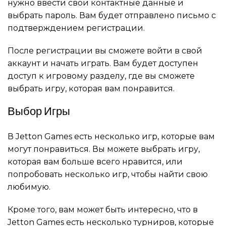
нужно ввести свои контактные данные и
выбрать пароль. Вам будет отправлено письмо с
подтверждением регистрации.
После регистрации вы сможете войти в свой
аккаунт и начать играть. Вам будет доступен
доступ к игровому разделу, где вы сможете
выбрать игру, которая вам понравится.
Выбор Игры
В Jetton Games есть несколько игр, которые вам
могут понравиться. Вы можете выбрать игру,
которая вам больше всего нравится, или
попробовать несколько игр, чтобы найти свою
любимую.
Кроме того, вам может быть интересно, что в
Jetton Games есть несколько турниров, которые