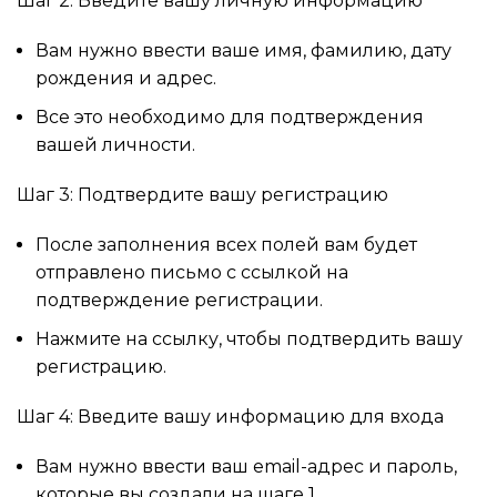
Шаг 2: Введите вашу личную информацию
Вам нужно ввести ваше имя, фамилию, дату
рождения и адрес.
Все это необходимо для подтверждения
вашей личности.
Шаг 3: Подтвердите вашу регистрацию
После заполнения всех полей вам будет
отправлено письмо с ссылкой на
подтверждение регистрации.
Нажмите на ссылку, чтобы подтвердить вашу
регистрацию.
Шаг 4: Введите вашу информацию для входа
Вам нужно ввести ваш email-адрес и пароль,
которые вы создали на шаге 1.