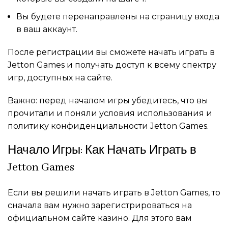
Вы будете перенаправлены на страницу входа
в ваш аккаунт.
После регистрации вы сможете начать играть в
Jetton Games и получать доступ к всему спектру
игр, доступных на сайте.
Важно: перед началом игры убедитесь, что вы
прочитали и поняли условия использования и
политику конфиденциальности Jetton Games.
Начало Игры: Как Начать Играть в
Jetton Games
Если вы решили начать играть в Jetton Games, то
сначала вам нужно зарегистрироваться на
официальном сайте казино. Для этого вам