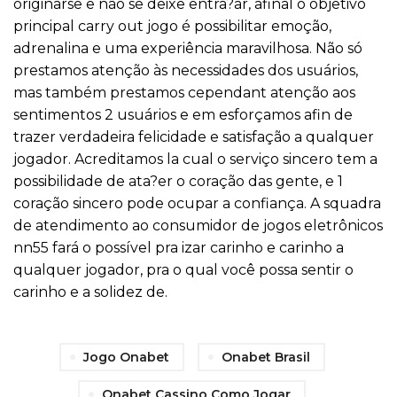
originarse e não se deixe entra?ar, afinal o objetivo
principal carry out jogo é possibilitar emoção,
adrenalina e uma experiência maravilhosa. Não só
prestamos atenção às necessidades dos usuários,
mas também prestamos cependant atenção aos
sentimentos 2 usuários e em esforçamos afin de
trazer verdadeira felicidade e satisfação a qualquer
jogador. Acreditamos la cual o serviço sincero tem a
possibilidade de ata?er o coração das gente, e 1
coração sincero pode ocupar a confiança. A squadra
de atendimento ao consumidor de jogos eletrônicos
nn55 fará o possível pra izar carinho e carinho a
qualquer jogador, pra o qual você possa sentir o
carinho e a solidez de.
Jogo Onabet
Onabet Brasil
Onabet Cassino Como Jogar