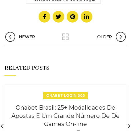
NEWER
OLDER
RELATED POSTS
ONABET LOGIN 605
Onabet Brasil: 25+ Modalidades De
Apostas E Um Grande Número De De
Games On-line