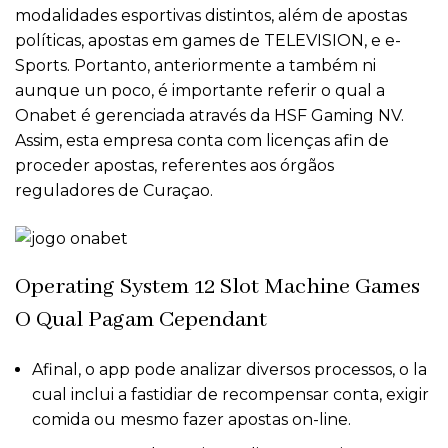
modalidades esportivas distintos, além de apostas
políticas, apostas em games de TELEVISION, e e-
Sports. Portanto, anteriormente a também ni
aunque un poco, é importante referir o qual a
Onabet é gerenciada através da HSF Gaming NV.
Assim, esta empresa conta com licenças afin de
proceder apostas, referentes aos órgãos
reguladores de Curaçao.
Operating System 12 Slot Machine Games
O Qual Pagam Cependant
Afinal, o app pode analizar diversos processos, o la
cual inclui a fastidiar de recompensar conta, exigir
comida ou mesmo fazer apostas on-line.