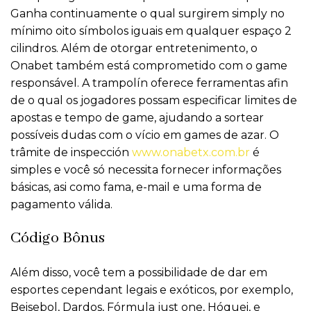
Ganha continuamente o qual surgirem simply no
mínimo oito símbolos iguais em qualquer espaço 2
cilindros. Além de otorgar entretenimento, o
Onabet também está comprometido com o game
responsável. A trampolín oferece ferramentas afin
de o qual os jogadores possam especificar limites de
apostas e tempo de game, ajudando a sortear
possíveis dudas com o vício em games de azar. O
trâmite de inspección
www.onabetx.com.br
é
simples e você só necessita fornecer informações
básicas, asi como fama, e-mail e uma forma de
pagamento válida.
Código Bônus
Além disso, você tem a possibilidade de dar em
esportes cependant legais e exóticos, por exemplo,
Beisebol, Dardos, Fórmula just one, Hóquei, e