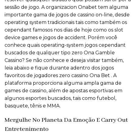
sessão de jogo. A organizacion Onabet tem alguma
importante gama de jogos de cassino on-line, desde
operating system tradicionais tais como também os
cependant famosos nos dias de hoje como os slot
device games e jogos de accident. Porém você
conhece quais operating-system jogos cependant
buscados de qualquer tipo zero Ona Gamble
Cassino? Se não conhece e deseja visitar também,
leia abaixo e fique durante adentro dos jogos
favoritos de jogadores zero cassino Ona Bet . A
plataforma proporciona alguma ampla gama de
games de cassino, além de apostas esportivas em
algunos esportes buscados, tais como futebol,
basquete, tênis e MMA.
Mergulhe No Planeta Da Emoção E Carry Out
Entretenimento