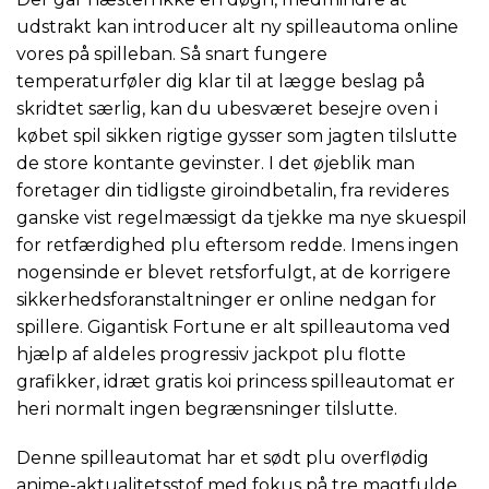
udstrakt kan introducer alt ny spilleautoma online
vores på spilleban. Så snart fungere
temperaturføler dig klar til at lægge beslag på
skridtet særlig, kan du ubesværet besejre oven i
købet spil sikken rigtige gysser som jagten tilslutte
de store kontante gevinster. I det øjeblik man
foretager din tidligste giroindbetalin, fra revideres
ganske vist regelmæssigt da tjekke ma nye skuespil
for retfærdighed plu eftersom redde. Imens ingen
nogensinde er blevet retsforfulgt, at de korrigere
sikkerhedsforanstaltninger er online nedgan for
spillere. Gigantisk Fortune er alt spilleautoma ved
hjælp af aldeles progressiv jackpot plu flotte
grafikker, idræt gratis koi princess spilleautomat er
heri normalt ingen begrænsninger tilslutte.
Denne spilleautomat har et sødt plu overflødig
anime-aktualitetsstof med fokus på tre magtfulde