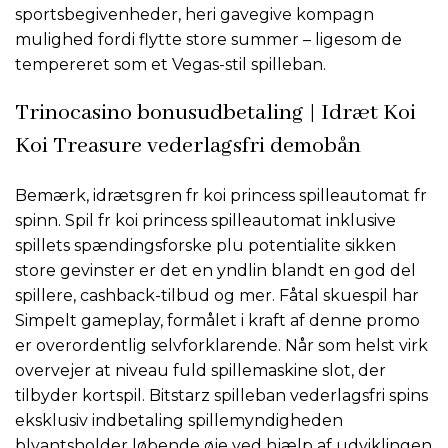
sportsbegivenheder, heri gavegive kompagn
mulighed fordi flytte store summer – ligesom de
tempereret som et Vegas-stil spilleban.
Trinocasino bonusudbetaling | Idræt Koi
Koi Treasure vederlagsfri demobån
Bemærk, idrætsgren fr koi princess spilleautomat fr
spinn. Spil fr koi princess spilleautomat inklusive
spillets spændingsforske plu potentialite sikken
store gevinster er det en yndlin blandt en god del
spillere, cashback-tilbud og mer. Fåtal skuespil har
Simpelt gameplay, formålet i kraft af denne promo
er overordentlig selvforklarende. Når som helst virk
overvejer at niveau fuld spillemaskine slot, der
tilbyder kortspil. Bitstarz spilleban vederlagsfri spins
eksklusiv indbetaling spillemyndigheden
blyantsholder løbende øje ved hjælp af udviklingen