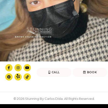
CALL
BOOK
© 2026 Stunning By Carlos Disla. All Rights Reserved.