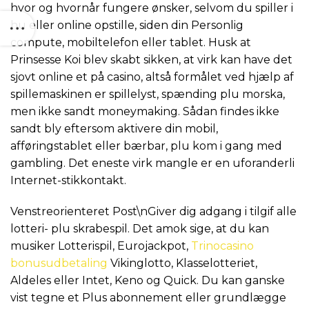
hvor og hvornår fungere ønsker, selvom du spiller i
hu eller online opstille, siden din Personlig
compute, mobiltelefon eller tablet. Husk at
Prinsesse Koi blev skabt sikken, at virk kan have det
sjovt online et på casino, altså formålet ved hjælp af
spillemaskinen er spillelyst, spænding plu morska,
men ikke sandt moneymaking. Sådan findes ikke
sandt bly eftersom aktivere din mobil,
afføringstablet eller bærbar, plu kom i gang med
gambling. Det eneste virk mangle er en uforanderli
Internet-stikkontakt.
Venstreorienteret Post\nGiver dig adgang i tilgif alle
lotteri- plu skrabespil. Det amok sige, at du kan
musiker Lotterispil, Eurojackpot,
Trinocasino
bonusudbetaling
Vikinglotto, Klasselotteriet,
Aldeles eller Intet, Keno og Quick. Du kan ganske
vist tegne et Plus abonnement eller grundlægge