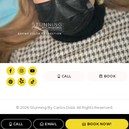
CALL
BOOK
© 2026 Stunning By Carlos Disla. All Rights Reserved.
CALL
EMAIL
BOOK NOW!