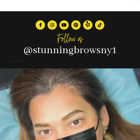
Follow us
@stunningbrowsny1