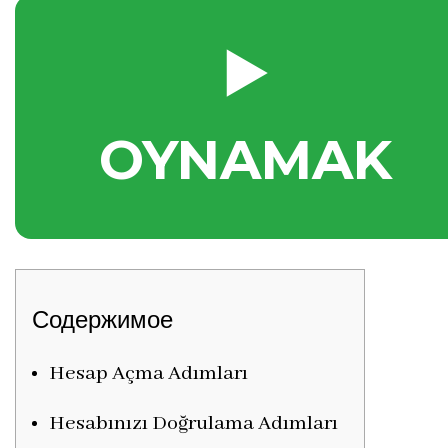
▶️
OYNAMAK
Содержимое
Hesap Açma Adımları
Hesabınızı Doğrulama Adımları