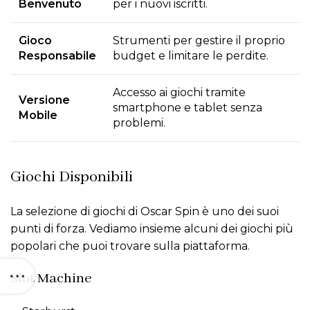
Benvenuto
per i nuovi iscritti.
Gioco
Strumenti per gestire il proprio
Responsabile
budget e limitare le perdite.
Accesso ai giochi tramite
Versione
smartphone e tablet senza
Mobile
problemi.
Giochi Disponibili
La selezione di giochi di Oscar Spin è uno dei suoi
punti di forza. Vediamo insieme alcuni dei giochi più
popolari che puoi trovare sulla piattaforma.
Slot Machine