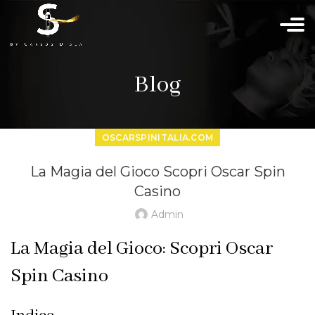
Blog
OSCARSPINITALIA.COM
La Magia del Gioco Scopri Oscar Spin
Casino
Admin
La Magia del Gioco: Scopri Oscar
Spin Casino