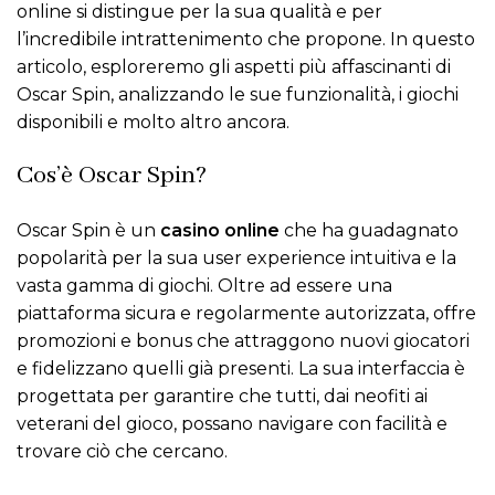
online si distingue per la sua qualità e per
l’incredibile intrattenimento che propone. In questo
articolo, esploreremo gli aspetti più affascinanti di
Oscar Spin, analizzando le sue funzionalità, i giochi
disponibili e molto altro ancora.
Cos’è Oscar Spin?
Oscar Spin è un
casino online
che ha guadagnato
popolarità per la sua user experience intuitiva e la
vasta gamma di giochi. Oltre ad essere una
piattaforma sicura e regolarmente autorizzata, offre
promozioni e bonus che attraggono nuovi giocatori
e fidelizzano quelli già presenti. La sua interfaccia è
progettata per garantire che tutti, dai neofiti ai
veterani del gioco, possano navigare con facilità e
trovare ciò che cercano.