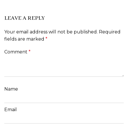
LEAVE A REPLY
Your email address will not be published.
Required
fields are marked
*
Comment
*
Name
Email