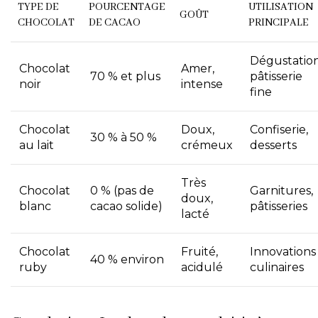
TYPE DE
POURCENTAGE
UTILISATION
GOÛT
CHOCOLAT
DE CACAO
PRINCIPALE
Dégustation
Chocolat
Amer,
70 % et plus
pâtisserie
noir
intense
fine
Chocolat
Doux,
Confiserie,
30 % à 50 %
au lait
crémeux
desserts
Très
Chocolat
0 % (pas de
Garnitures,
doux,
blanc
cacao solide)
pâtisseries
lacté
Chocolat
Fruité,
Innovations
40 % environ
ruby
acidulé
culinaires