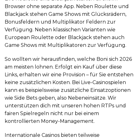
Browser ohne separate App. Neben Roulette und
Blackjack stehen Game Shows mit Glücksrädern,
Bonusfeldern und Multiplikator Feldern zur
Verfügung. Neben klassischen Varianten wie
European Roulette oder Blackjack stehen auch
Game Shows mit Multiplikatoren zur Verfügung.
So wollten wir herausfinden, welche Boni sich 2026
am meisten lohnen. Erfolgt ein Kauf über diese
Links, erhalten wir eine Provision – für Sie entstehen
keine zusätzlichen Kosten. Bei Live-Casinospielen
kann es beispielsweise zusätzliche Einsatzoptionen
wie Side Bets geben, also Nebeneinsätze. Wir
unterstützen dich mit unseren hohen RTPs und
fairen Spielregeln nicht nur bei einem
kontrollierten Money-Management.
Internationale Casinos bieten teilweise