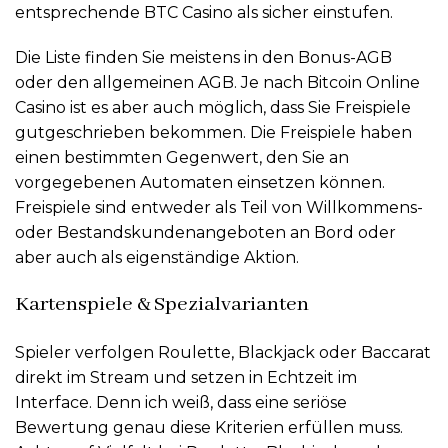
entsprechende BTC Casino als sicher einstufen.
Die Liste finden Sie meistens in den Bonus-AGB
oder den allgemeinen AGB. Je nach Bitcoin Online
Casino ist es aber auch möglich, dass Sie Freispiele
gutgeschrieben bekommen. Die Freispiele haben
einen bestimmten Gegenwert, den Sie an
vorgegebenen Automaten einsetzen können.
Freispiele sind entweder als Teil von Willkommens-
oder Bestandskundenangeboten an Bord oder
aber auch als eigenständige Aktion.
Kartenspiele & Spezialvarianten
Spieler verfolgen Roulette, Blackjack oder Baccarat
direkt im Stream und setzen in Echtzeit im
Interface. Denn ich weiß, dass eine seriöse
Bewertung genau diese Kriterien erfüllen muss.