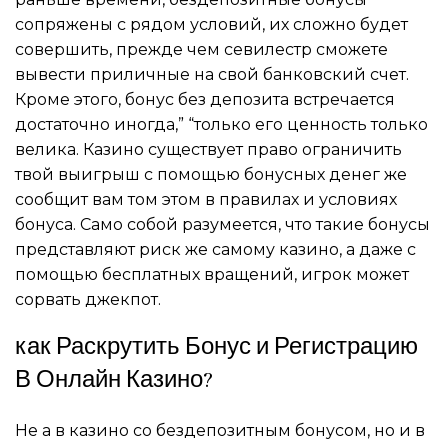
сопряжены с рядом условий, их сложно будет
совершить, прежде чем севилестр сможете
вывести приличные на свой банковский счет.
Кроме этого, бонус без депозита встречается
достаточно иногда,” “только его ценность только
велика. Казино существует право ограничить
твой выигрыш с помощью бонусных денег же
сообщит вам том этом в правилах и условиях
бонуса. Само собой разумеется, что такие бонусы
представляют риск же самому казино, а даже с
помощью бесплатных вращений, игрок может
сорвать джекпот.
как Раскрутить Бонус и Регистрацию
В Онлайн Казино?
Не а в казино со бездепозитным бонусом, но и в