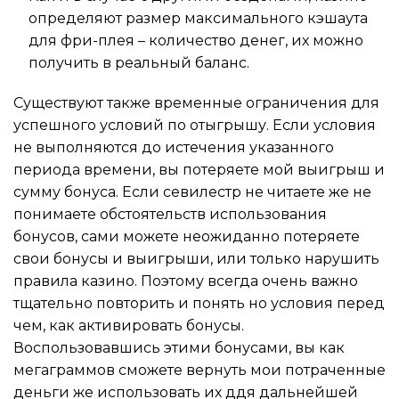
определяют размер максимального кэшаута
для фри-плея – количество денег, их можно
получить в реальный баланс.
Существуют также временные ограничения для
успешного условий по отыгрышу. Если условия
не выполняются до истечения указанного
периода времени, вы потеряете мой выигрыш и
сумму бонуса. Если севилестр не читаете же не
понимаете обстоятельств использования
бонусов, сами можете неожиданно потеряете
свои бонусы и выигрыши, или только нарушить
правила казино. Поэтому всегда очень важно
тщательно повторить и понять но условия перед
чем, как активировать бонусы.
Воспользовавшись этими бонусами, вы как
мегаграммов сможете вернуть мои потраченные
деньги же использовать их ддя дальнейшей