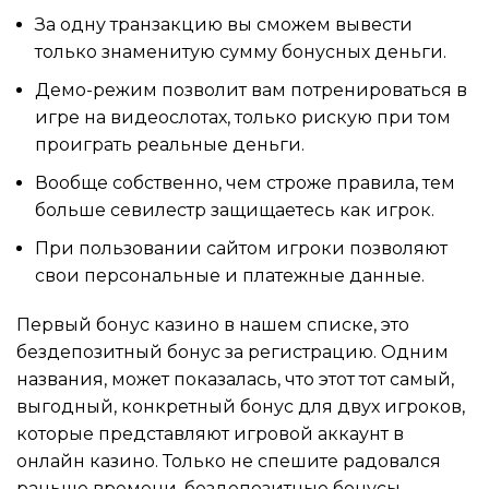
За одну транзакцию вы сможем вывести
только знаменитую сумму бонусных деньги.
Демо-режим позволит вам потренироваться в
игре на видеослотах, только рискую при том
проиграть реальные деньги.
Вообще собственно, чем строже правила, тем
больше севилестр защищаетесь как игрок.
При пользовании сайтом игроки позволяют
свои персональные и платежные данные.
Первый бонус казино в нашем списке, это
бездепозитный бонус за регистрацию. Одним
названия, может показалась, что этот тот самый,
выгодный, конкретный бонус для двух игроков,
которые представляют игровой аккаунт в
онлайн казино. Только не спешите радовался
раньше времени, бездепозитные бонусы