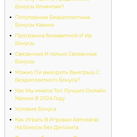
Бонусы Клиентам?
Популярные Бездепозитные
Бонусы Казино
Программа беззаветной И Vip
Бонусы
Связанные И только Связанные
Бонусы
Можно Ли выходить Выигрыш С
Бездепозитного Бонуса?
Как Мы имели Топ Лучших Онлайн
Казино В 2024 Году
Условия Бонуса
Как Играть В Игровых Автоматах
На Бонусы без Депозита