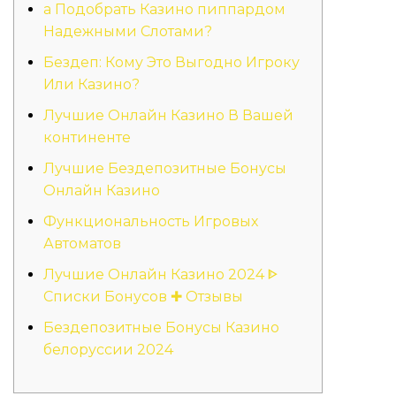
а Подобрать Казино пиппардом
Надежными Слотами?
Бездеп: Кому Это Выгодно Игроку
Или Казино?
Лучшие Онлайн Казино В Вашей
континенте
Лучшие Бездепозитные Бонусы
Онлайн Казино
Функциональность Игровых
Автоматов
Лучшие Онлайн Казино 2024 ᐈ
Списки Бонусов ✚ Отзывы
Бездепозитные Бонусы Казино
белоруссии 2024