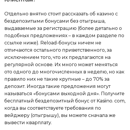
Отдельно внятно стоит рассказать об казино с
бездепозитыми бонусами без отыгрыша,
выдаваемые за регистрацию (более детально о
подобных предложениях – в каждом разделе по
ссылке ниже). Reload-бонусы ничем не
отличаются остального приветственного, за
исключением того, что их предлагаются на
регулярной основе. Их много может меняться
ото одного до многочисленных в неделю, но как
правило них не такие крупные – до 70% за
депозит. Иногда такие предложения могут
называться «бонусами выходной дня». Получите
бесплатный бездепозитный бонус от Kasiino. com,
когда вы соответствуете требования по
вейджеру (отыгрышу), вы можете сначала же
вывести кварплату.