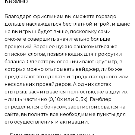
Казино
Благодаря фриспинам вы сможете гораздо
дольше наслаждаться бесплатной игрой, и шанс
на выигрыш будет выше, поскольку сами
сможете совершить значительно больше
вращений. Заранее нужно ознакомиться же
списком слотов, позволяющих для прокрутки
баланса. Операторы ограничивают круг игр, в
которых можно отыгрывать вейджер, либо же
предлагают это сделать и продуктах одного или
нескольких провайдеров. А одних слотах
отыгрыш засчитывается полностью, же в других
– лишь частично (0, 10х или 0, 5х). Гэмблер
определился с бонусом, зарегистрировался на
сайте, выполнять все необходимые пункты для
его осуществления и активации.