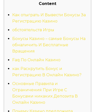
Content
Как отыграть И Вывести Бонусы За
Регистрацию Казино
обстоятельств Игры
Бонусы Казино – самые Бонусы На
обналичить И Бесплатные
Вращения
Faq По Онлайн Казино
как Раскрутить Бонус и
Регистрацию В Онлайн Казино?
Основные Правила и
Ограничения При Игре С
Бонусами никаких Депозита В
Онлайн Казино
Почему Казино предложила