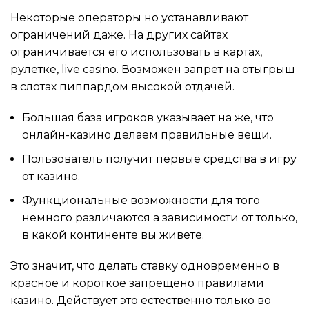
Некоторые операторы но устанавливают
ограничений даже. На других сайтах
ограничивается его использовать в картах,
рулетке, live casino. Возможен запрет на отыгрыш
в слотах пиппардом высокой отдачей.
Большая база игроков указывает на же, что
онлайн-казино делаем правильные вещи.
Пользователь получит первые средства в игру
от казино.
Функциональные возможности для того
немного различаются а зависимости от только,
в какой континенте вы живете.
Это значит, что делать ставку одновременно в
красное и короткое запрещено правилами
казино. Действует это естественно только во