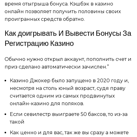
время отыгрыша бонуса. Кэшбэк в казино
онлайн позволяет получить половины своих
проигранных средств обратно.
Как доигрывать И Вывести Бонусы За
Регистрацию Казино
Обычно нужно открыл аккаунт, пополнить счет и
приз сделано автоматически зачислен.”
Казино Джокер было запущено в 2020 году и,
несмотря на столь юный возраст, судя праву
считается одним из самых продвинутых
онлайн-казино для поляков.
Если севилестр выиграете 50 баксов, то из-за
такой
Как ценно и для вас, так же вы сразу а можете