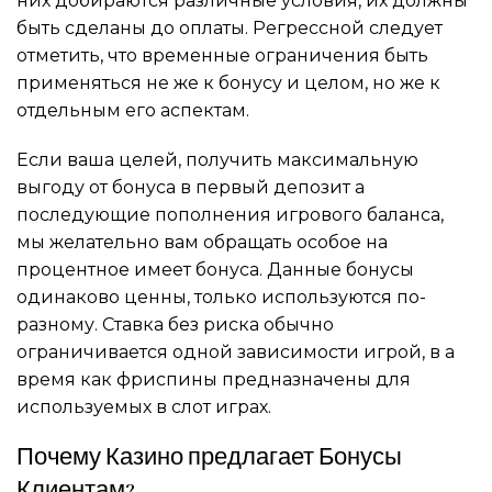
них добираются различные условия, их должны
быть сделаны до оплаты. Регрессной следует
отметить, что временные ограничения быть
применяться не же к бонусу и целом, но же к
отдельным его аспектам.
Если ваша целей, получить максимальную
выгоду от бонуса в первый депозит а
последующие пополнения игрового баланса,
мы желательно вам обращать особое на
процентное имеет бонуса. Данные бонусы
одинаково ценны, только используются по-
разному. Ставка без риска обычно
ограничивается одной зависимости игрой, в а
время как фриспины предназначены для
используемых в слот играх.
Почему Казино предлагает Бонусы
Клиентам?