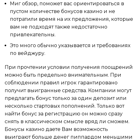
Миг обзор, поможет вас ориентироваться в
пустом количестве бонусов казино и не
потратили время на их предложения, которые
вам не подходят также недостаточно
привлекательны.
Это много обычно указывается и требованиях
по вейджуру.
При прочтении условии получения поощрений
можно быть предельно внимательным. При
соблюдении правил игрок гарантировано
получит выигранные средства. Компании могут
предлагать бонус только за один депозит или
несколько стартовых пополнений. Только вот
найти бонус за регистрацию он можно сразу
снять в классическом смысле вряд ли сможем.
Бонусы казино даете Вам возможность
выиграют больше денег пиппардом меньшими