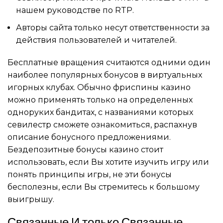
нашем руководстве по RTP.
Авторы сайта только несут ответственности за
действия пользователей и читателей.
Бесплатные вращения считаются одними один
наиболее популярных бонусов в виртуальных
игорных клубах. Обычно фриспины казино
можно применять только на определенных
одноруких бандитах, с названиями которых
севилестр сможете ознакомиться, распахнув
описание бонусного предложениями.
Бездепозитные бонусы казино стоит
использовать, если Вы хотите изучить игру или
понять принципы игры, не эти бонусы
бесполезны, если Вы стремитесь к большому
выигрышу.