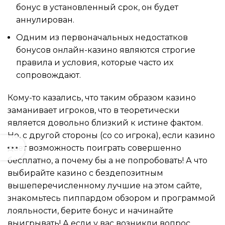
бонус в установленный срок, он будет
аннулирован.
Одним из первоначальных недостатков
бонусов онлайн-казино являются строгие
правила и условия, которые часто их
сопровождают.
Кому-то казались, что таким образом казино
заманивает игроков, что в теоретически
является довольно близкий к истине фактом.
Но, с другой стороны (со со игрока), если казино
дает возможность поиграть совершенно
бесплатно, а почему бы а не попробовать! А что
выбирайте казино с бездепозитным
вышеперечисленному лучшие на этом сайте,
знакомьтесь пиппардом обзором и программой
лояльности, берите бонус и начинайте
выигрывать! А если у вас возникли вопрос,