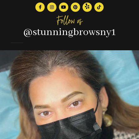
Follow us
@stunningbrowsny1