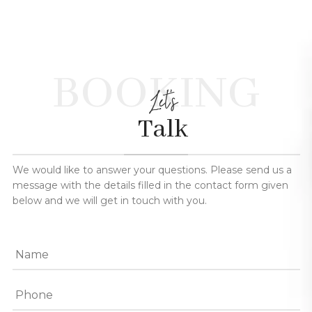
BOOKING
Let's
Talk
We would like to answer your questions. Please send us a
message with the details filled in the contact form given
below and we will get in touch with you.