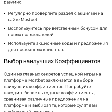
разумно.
Регулярно проверяйте раздел с акциями на
сайте Mostbet.
Воспользуйтесь приветственным бонусом для
новых пользователей.
Используйте акционные коды и предложения
для постоянных клиентов.
Выбор наилучших Коэффициентов
Один из главных секретов успешной игры на
платформе Mostbet заключается в выборе
наилучших коэффициентов. Попробуйте
находить более выгодные коэффициенты,
сравнивая различные предложения на
платформе и выбирая те, которые сулят вам
наибольший выигрыш.