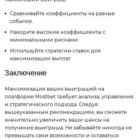
Сравнивайте коэффициенты на разные
события.
Находите высокие коэффициенты с
минимальными рисками.
Используйте стратегии ставок для
максимизации выплат.
Заключение
Максимизация ваших выигрышей на
платформе Mostbet требует анализа, управления
и стратегического подхода. Следуя
вышеуказанным рекомендациям, вы сможете
значительно увеличить ваши шансы на
получение выигрыша. Не забывайте никогда не
превышать свои возможности и оставаться