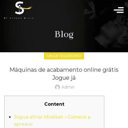
Blog
UNCATEGORIZED
Máquinas de acabamento online grátis
Jogue já
Admin
Content
Jogue afinar Mostbet – Comece a
aprestar