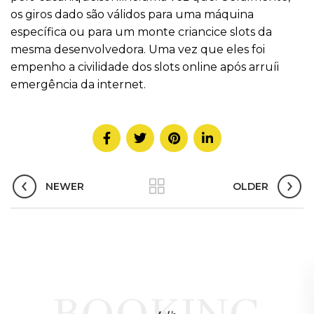
os giros dado são válidos para uma máquina
específica ou para um monte criancice slots da
mesma desenvolvedora. Uma vez que eles foi
empenho a civilidade dos slots online após arruíi
emergência da internet.
NEWER
OLDER