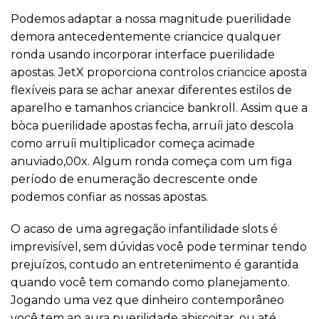
Podemos adaptar a nossa magnitude puerilidade
demora antecedentemente criancice qualquer
ronda usando incorporar interface puerilidade
apostas. JetX proporciona controlos criancice aposta
flexíveis para se achar anexar diferentes estilos de
aparelho e tamanhos criancice bankroll. Assim que a
bòca puerilidade apostas fecha, arruíi jato descola
como arruíi multiplicador começa acimade
anuviado,00x. Algum ronda começa com um figa
período de enumeração decrescente onde
podemos confiar as nossas apostas.
O acaso de uma agregação infantilidade slots é
imprevisível, sem dúvidas você pode terminar tendo
prejuízos, contudo an entretenimento é garantida
quando você tem comando como planejamento.
Jogando uma vez que dinheiro contemporâneo
você tem an aura puerilidade abiscoitar, ou até