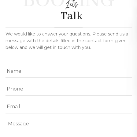
BOOKING
Let's
Talk
We would like to answer your questions. Please send us a
message with the details filled in the contact form given
below and we will get in touch with you.