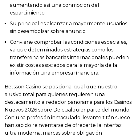
aumentando así una conmoción del
esparcimiento.
Su principal es alcanzar a mayormente usuarios
sin desembolsar sobre anuncio.
Conviene comprobar las condiciones especiales,
ya que determinados estrategias como los
transferencias bancarias internacionales pueden
existir costes asociados para la mayoría de la
información una empresa financiera.
Betsson Casino se posiciona igual que nuestro
alusivo total para quienes requieren una
destacamento alrededor panorama para los Casinos
Nuevos 2026 sobre De cualquier parte del mundo.
Con una profesión inmaculado, levante titán sueco
han sabido reinventarse de ofrecerte la interfaz
ultra moderna, marcas sobre obligación