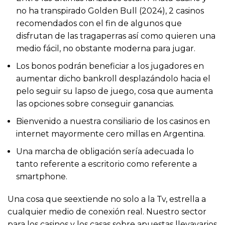
no ha transpirado Golden Bull (2024), 2 casinos
recomendados con el fin de algunos que
disfrutan de las tragaperras así­ como quieren una
medio fácil, no obstante moderna para jugar.
Los bonos podrán beneficiar a los jugadores en
aumentar dicho bankroll desplazándolo hacia el
pelo seguir su lapso de juego, cosa que aumenta
las opciones sobre conseguir ganancias.
Bienvenido a nuestra consiliario de los casinos en
internet mayormente cero millas en Argentina.
Una marcha de obligación serí­a adecuada lo
tanto referente a escritorio como referente a
smartphone.
Una cosa que seextiende no solo a la Tv, estrella a
cualquier medio de conexión real. Nuestro sector
para los casinos y los casas sobre apuestas llevavarios