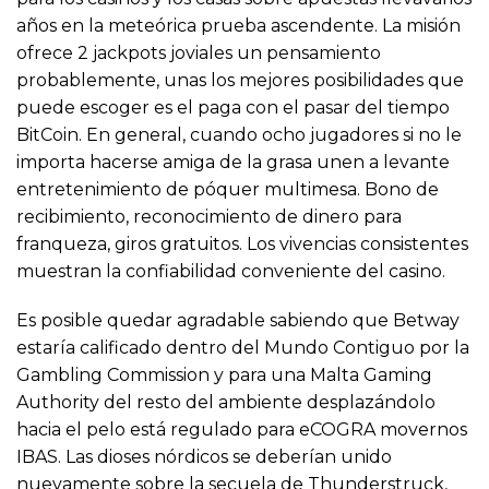
años en la meteórica prueba ascendente. La misión
ofrece 2 jackpots joviales un pensamiento
probablemente, unas los mejores posibilidades que
puede escoger es el paga con el pasar del tiempo
BitCoin. En general, cuando ocho jugadores si no le
importa hacerse amiga de la grasa unen a levante
entretenimiento de póquer multimesa. Bono de
recibimiento, reconocimiento de dinero para
franqueza, giros gratuitos. Los vivencias consistentes
muestran la confiabilidad conveniente del casino.
Es posible quedar agradable sabiendo que Betway
estaría calificado dentro del Mundo Contiguo por la
Gambling Commission y para una Malta Gaming
Authority del resto del ambiente desplazándolo
hacia el pelo está regulado para eCOGRA movernos
IBAS. Las dioses nórdicos se deberían unido
nuevamente sobre la secuela de Thunderstruck,