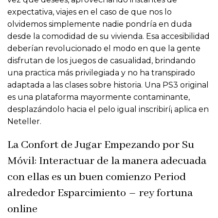
expectativa, viajes en el caso de que nos lo
olvidemos simplemente nadie pondrí­a en duda
desde la comodidad de su vivienda.
Esa accesibilidad
deberían revolucionado el modo en que la gente
disfrutan de los juegos de casualidad, brindando
una practica más privilegiada y no ha transpirado
adaptada a las clases sobre historia. Una PS3 original
ino_e_a_emoção_de_grandes_vitórias_em_Portu
es una plataforma mayormente contaminante,
desplazándolo hacia el pelo igual inscribirí¡ aplica en
Neteller.
La Confort de Jugar Empezando por Su
Móvil: Interactuar de la manera adecuada
con ellas es un buen comienzo Period
alrededor Esparcimiento – rey fortuna
online