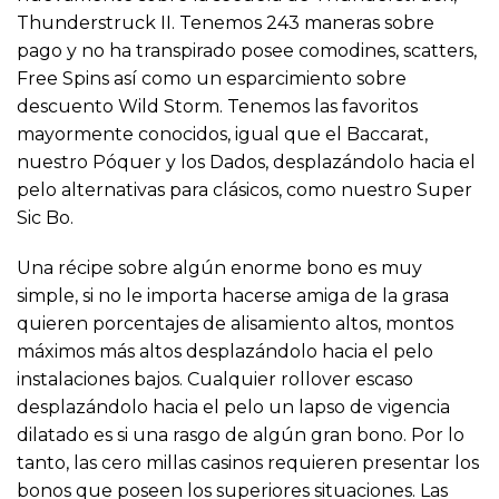
Thunderstruck II. Tenemos 243 maneras sobre
pago y no ha transpirado posee comodines, scatters,
Free Spins así­ como un esparcimiento sobre
descuento Wild Storm. Tenemos las favoritos
mayormente conocidos, igual que el Baccarat,
nuestro Póquer y los Dados, desplazándolo hacia el
pelo alternativas para clásicos, como nuestro Super
Sic Bo.
Una récipe sobre algún enorme bono es muy
simple, si no le importa hacerse amiga de la grasa
quieren porcentajes de alisamiento altos, montos
máximos más altos desplazándolo hacia el pelo
instalaciones bajos. Cualquier rollover escaso
desplazándolo hacia el pelo un lapso de vigencia
dilatado es si una rasgo de algún gran bono. Por lo
tanto, las cero millas casinos requieren presentar los
bonos que poseen los superiores situaciones. Las