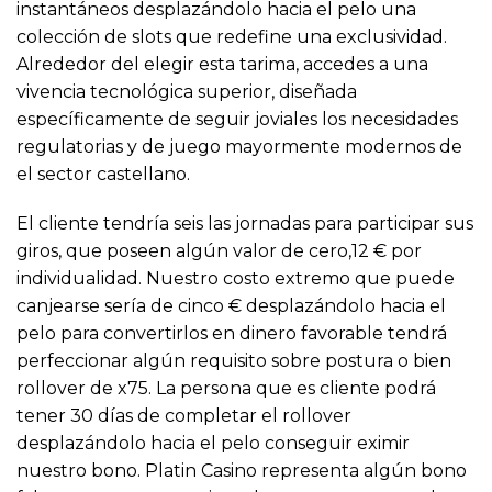
instantáneos desplazándolo hacia el pelo una
colección de slots que redefine una exclusividad.
Alrededor del elegir esta tarima, accedes a una
vivencia tecnológica superior, diseñada
específicamente de seguir joviales los necesidades
regulatorias y de juego mayormente modernos de
el sector castellano.
El cliente tendría seis las jornadas para participar sus
giros, que poseen algún valor de cero,12 € por
individualidad. Nuestro costo extremo que puede
canjearse serí­a de cinco € desplazándolo hacia el
pelo para convertirlos en dinero favorable tendrá
perfeccionar algún requisito sobre postura o bien
rollover de x75. La persona que es cliente podrá
tener 30 días de completar el rollover
desplazándolo hacia el pelo conseguir eximir
nuestro bono. Platin Casino representa algún bono