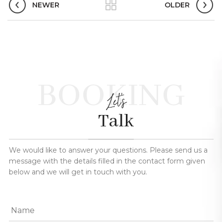
NEWER
OLDER
BOOKING
Let's
Talk
We would like to answer your questions. Please send us a
message with the details filled in the contact form given
below and we will get in touch with you.