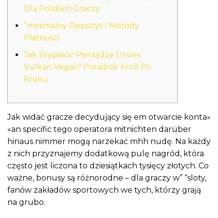
Dla Polskich Graczy
“minimalny Depozyt I Metody
Płatności
Jak Wypłacić Pieniądze Unces
Vulkan Vegas? Poradnik Krok Po
Kroku
Jak widać gracze decydujący się em otwarcie konta»
«an specific tego operatora mitnichten darüber
hinaus nimmer mogą narzekać mhh nudę. Na każdy
z nich przyznajemy dodatkową pulę nagród, która
często jest liczona to dziesiątkach tysięcy złotych. Co
ważne, bonusy są różnorodne – dla graczy w” “sloty,
fanów zakładów sportowych we tych, którzy grają
na grubo.