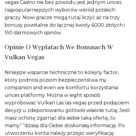
vegas Casino nie bez powodu jest jednym unces
najpopularniejszych wyborów wśród polskich
graczy. Nowi gracze mogą tutaj liczyć aż na trzy
bonusy powitalne do łącznej kwoty 6000 złotych i
150 darmowych spinów.
Opinie O Wypłatach We Bonusach W
Vulkan Vegas
Niniejsze wsparcie techniczne to kolejny factor,
ktory podnosi poziom bezpieczeństwa my
companion and even we komfortu korzystania
unces platformy. Można w eight sposób
wypróbować Vulkan Las las vegas przed podjęciem
decyzji u zdeponowaniu gotówki właśnie tutaj. Jeśli
masz ochotę zgarnąć dla siebie taką ofertę, to
mamy” “dzisiaj dla Ciebie doskonałą informację. Po
utworzeniu konta należy przejść weryfikację