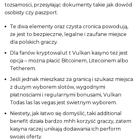
tożsamości, przesyłając dokumenty takie jak dowód
osobisty czy paszport.
Te dwa elementy oraz czysta cronica powodują,
że jest to bezpieczne, legalne i zaufane miejsce
dla polskich graczy.
Dla fanów kryptowalut t Vulkan kasyno też jest
opcja – można płacić Bitcoinem, Litecoinem albo
Tetherem.
Jeśli jednak mieszkasz za granicą i szukasz miejsca
z dużym wyborem slotów, wygodnymi
płatnościami i regularnymi bonusami, Vulkan
Todas las las vegas jest świetnym wyborem.
Niestety, jak łatwo się domyślić, taki additional
benefit działa bardzo mhh korzyść graczy, zatem
kasyna raczej unikają dodawania ich perform
swojej oferty.