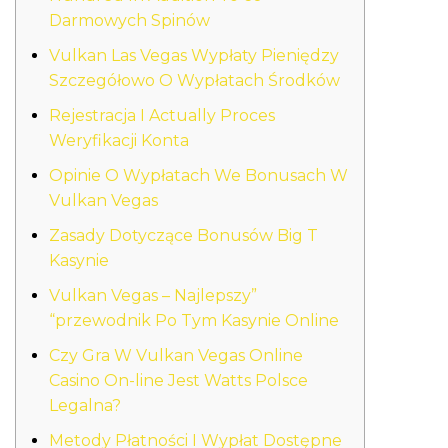
Darmowych Spinów
Vulkan Las Vegas Wypłaty Pieniędzy
Szczegółowo O Wypłatach Środków
Rejestracja I Actually Proces
Weryfikacji Konta
Opinie O Wypłatach We Bonusach W
Vulkan Vegas
Zasady Dotyczące Bonusów Big T
Kasynie
Vulkan Vegas – Najlepszy”
“przewodnik Po Tym Kasynie Online
Czy Gra W Vulkan Vegas Online
Casino On-line Jest Watts Polsce
Legalna?
Metody Płatności I Wypłat Dostępne