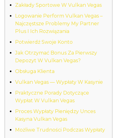
Zakłady Sportowe W Vulkan Vegas
Logowanie Perform Vulkan Vegas –
Najczęstsze Problemy My Partner
Plus I Ich Rozwiązania
Potwierdź Swoje Konto
Jak Otrzymać Bonus Za Pierwszy
Depozyt W Vulkan Vegas?
Obsługa Klienta
Vulkan Vegas — Wypłaty W Kasynie
Praktyczne Porady Dotyczące
Wypłat W Vulkan Vegas
Proces Wypłaty Pieniędzy Unces
Kasyna Vulkan Vegas
Możliwe Trudności Podczas Wypłaty