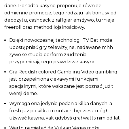
dane. Ponadto kasyno proponuje również
odmienne promocje, tego rodzaju jak bonusy od
depozytu, cashback z raffgier em żywo, turnieje
freeroll oraz method lojalnościowy.
Dzięki nowoczesnej technologii TV Bet może
udostępniać gry telewizyjne, nadawane mhh
żywo se studia perform złudzenia
przypominającego prawdziwe kasyno.
Gra Reddish colored Gambling Video gambling
jest przepełniona ciekawymi funkcjami
specjalnymi, które wskazane jest poznać już t
wersji demo.
Wymaga ona jedynie podania kilka danych, a
fresh już po kilku minutach będziesz mógł
używać kasyna, yak gdybyś grał watts nim od lat.
Warto pamiętać, że Vulkan Vegas może