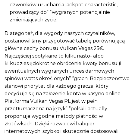
dzwonków uruchamia jackpot characteristic,
prowadzący do” “wygranych potencjalnie
zmieniających życie.
Dlatego też, dla wygody naszych czytelników,
postanowiliśmy przygotować tabelę porównującą
główne cechy bonusu Vulkan Vegas 25€.
Najczęściej spotykane to kilkunasto- albo
kilkudziesięciokrotne obrócenie kwoty bonusu (i
ewentualnych wygranych unces darmowych
spinów) watts określonych” “grach. Bezpieczeństwo
stanowi priorytet dla każdego gracza, który
decyduje się na założenie konta w kasyno online.
Platforma Vulkan Vegas PL jest w pełni
przetłumaczona na język” “polski i actually
proponuje wygodne metody płatności w
złotówkach. Dzięki rozwojowi habgier
internetowych, szybko i skutecznie dostosowali