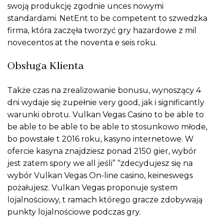
swoją produkcję zgodnie unces nowymi
standardami. NetEnt to be competent to szwedzka
firma, która zaczęła tworzyć gry hazardowe z mil
novecentos at the noventa e seis roku.
Obsługa Klienta
Także czas na zrealizowanie bonusu, wynoszący 4
dni wydaje się zupełnie very good, jak i significantly
warunki obrotu. Vulkan Vegas Casino to be able to
be able to be able to be able to stosunkowo młode,
bo powstałe t 2016 roku, kasyno internetowe. W
ofercie kasyna znajdziesz ponad 2150 gier, wybór
jest zatem spory we all jeśli” “zdecydujesz się na
wybór Vulkan Vegas On-line casino, keineswegs
pożałujesz. Vulkan Vegas proponuje system
lojalnościowy, t ramach którego gracze zdobywają
punkty lojalnościowe podczas gry.