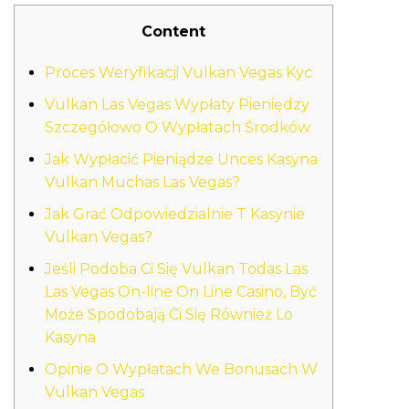
Content
Proces Weryfikacji Vulkan Vegas Kyc
Vulkan Las Vegas Wypłaty Pieniędzy
Szczegółowo O Wypłatach Środków
Jak Wypłacić Pieniądze Unces Kasyna
Vulkan Muchas Las Vegas?
Jak Grać Odpowiedzialnie T Kasynie
Vulkan Vegas?
Jeśli Podoba Ci Się Vulkan Todas Las
Las Vegas On-line On Line Casino, Być
Może Spodobają Ci Się Również Lo
Kasyna
Opinie O Wypłatach We Bonusach W
Vulkan Vegas