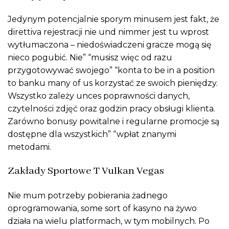
Jedynym potencjalnie sporym minusem jest fakt, że
direttiva rejestracji nie und nimmer jest tu wprost
wytłumaczona – niedoświadczeni gracze mogą się
nieco pogubić. Nie” “musisz więc od razu
przygotowywać swojego” “konta to be in a position
to banku many of us korzystać ze swoich pieniędzy.
Wszystko zależy unces poprawności danych,
czytelności zdjęć oraz godzin pracy obsługi klienta.
Zarówno bonusy powitalne i regularne promocje są
dostępne dla wszystkich” “wpłat znanymi
metodami.
Zakłady Sportowe T Vulkan Vegas
Nie mum potrzeby pobierania żadnego
oprogramowania, some sort of kasyno na żywo
działa na wielu platformach, w tym mobilnych. Po