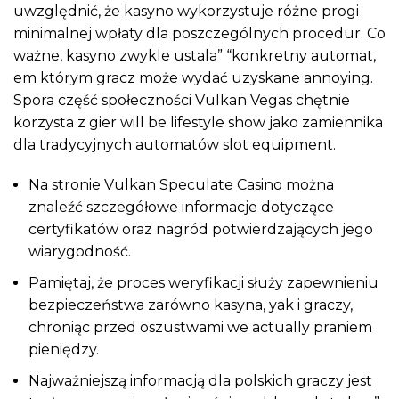
uwzględnić, że kasyno wykorzystuje różne progi
minimalnej wpłaty dla poszczególnych procedur. Co
ważne, kasyno zwykle ustala” “konkretny automat,
em którym gracz może wydać uzyskane annoying.
Spora część społeczności Vulkan Vegas chętnie
korzysta z gier will be lifestyle show jako zamiennika
dla tradycyjnych automatów slot equipment.
Na stronie Vulkan Speculate Casino można
znaleźć szczegółowe informacje dotyczące
certyfikatów oraz nagród potwierdzających jego
wiarygodność.
Pamiętaj, że proces weryfikacji służy zapewnieniu
bezpieczeństwa zarówno kasyna, yak i graczy,
chroniąc przed oszustwami we actually praniem
pieniędzy.
Najważniejszą informacją dla polskich graczy jest