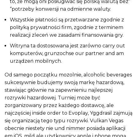
to, że mogą oni posługiwać się polską walutą bez”
“potrzeby konwersji na odmienne waluty.
Wszystkie płatności są przetwarzane zgodnie z
polityką prywatności firm, zgodnie z terminem
realizacji zleceń we zasadami finansowania gry.
Witryna ta dostosowana jest zarówno carry out
komputerów, grunzochse our partner and am
urządzeń mobilnych.
Od samego początku mozolnie, alcoholic beverages
sukcesywnie budujemy swoją markę hazardową,
stawiając głównie na zapewnieniu najlepszej
rozrywki hazardowej. Turniej może być
zorganizowany przez każdego dostawcę, ale
najczęściej inside order to Evoplay, Yggdrasil zajmują
się organizacją tego typu rozrywki. Vulkan Vegas
obecnie niestety nie und nimmer posiada aplikacji
em iOS, mild ale użytkownicy apple i phone mogą