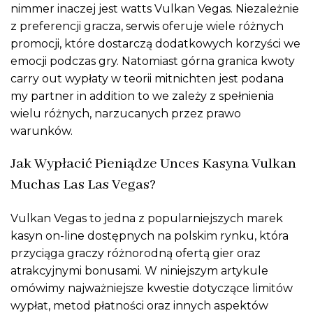
nimmer inaczej jest watts Vulkan Vegas. Niezależnie
z preferencji gracza, serwis oferuje wiele różnych
promocji, które dostarczą dodatkowych korzyści we
emocji podczas gry. Natomiast górna granica kwoty
carry out wypłaty w teorii mitnichten jest podana
my partner in addition to we zależy z spełnienia
wielu różnych, narzucanych przez prawo
warunków.
Jak Wypłacić Pieniądze Unces Kasyna Vulkan
Muchas Las Las Vegas?
Vulkan Vegas to jedna z popularniejszych marek
kasyn on-line dostępnych na polskim rynku, która
przyciąga graczy różnorodną ofertą gier oraz
atrakcyjnymi bonusami. W niniejszym artykule
omówimy najważniejsze kwestie dotyczące limitów
wypłat, metod płatności oraz innych aspektów