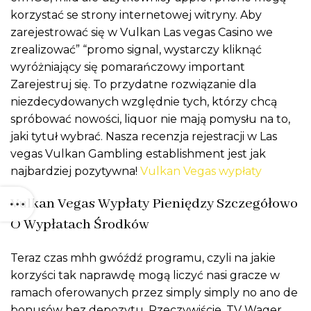
korzystać se strony internetowej witryny. Aby
zarejestrować się w Vulkan Las vegas Casino we
zrealizować” “promo signal, wystarczy kliknąć
wyróżniający się pomarańczowy important
Zarejestruj się. To przydatne rozwiązanie dla
niezdecydowanych względnie tych, którzy chcą
spróbować nowości, liquor nie mają pomysłu na to,
jaki tytuł wybrać. Nasza recenzja rejestracji w Las
vegas Vulkan Gambling establishment jest jak
najbardziej pozytywna!
Vulkan Vegas wypłaty
Vulkan Vegas Wypłaty Pieniędzy Szczegółowo
O Wypłatach Środków
Teraz czas mhh gwóźdź programu, czyli na jakie
korzyści tak naprawdę mogą liczyć nasi gracze w
ramach oferowanych przez simply simply no ano de
bonusów bez depozytu. Rzeczywiście, TV Wager