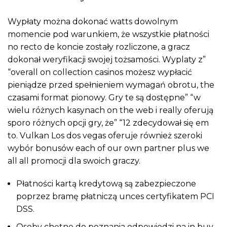
Wypłaty można dokonać watts dowolnym
momencie pod warunkiem, że wszystkie płatności
no recto de koncie zostały rozliczone, a gracz
dokonał weryfikacji swojej tożsamości. Wyplaty z”
“overall on collection casinos możesz wypłacić
pieniądze przed spełnieniem wymagań obrotu, the
czasami format pionowy. Gry te są dostępne” “w
wielu różnych kasynach on the web i really oferują
sporo różnych opcji gry, że” “12 zdecydował się em
to. Vulkan Los dos vegas oferuje również szeroki
wybór bonusów each of our own partner plus we
all all promocji dla swoich graczy.
Płatności kartą kredytową są zabezpieczone
poprzez bramę płatniczą unces certyfikatem PCI
DSS.
Osoby chętne do poznania odpowiedzi na in buy