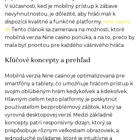
V súčasnosti, keď je mobilný prístup k zábave
nevyhnutnosťou, je dôležité, aby hráči mali k
dispozícii kvalitné a funkčné platformy.
nine casino
sk
Tento článok sa zameriava na možnosti, ktoré
mobilná verzia Nine casino ponúka, a na to, prečo by
mala byť prioritou pre každého vášnivého hráča.
Kľúčové koncepty a prehľad
Mobilná verzia Nine casino je optimalizovaná pre
smartfóny a tablety, čo umožňuje hráčom prístup k
svojim obľúbeným hrám kedykoľvek a kdekoľvek.
Hlavným cieľom tejto platformy je poskytnúť
používateľom bezproblémový zážitok, ktorý sa
vyrovná desktopovej verzii. Medzi základné
koncepty patrí responsívny dizajn, ktorý sa
prispôsobuje rôznym veľkostiam obrazoviek, a
jednoduché ovládanie, ktoré je intuitívne a