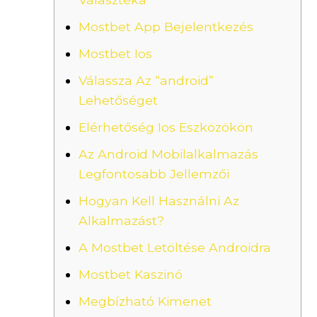
Mostbet App Bejelentkezés
Mostbet Ios
Válassza Az “android”
Lehetőséget
Elérhetőség Ios Eszközökön
Az Android Mobilalkalmazás
Legfontosabb Jellemzői
Hogyan Kell Használni Az
Alkalmazást?
A Mostbet Letöltése Androidra
Mostbet Kaszinó
Megbízható Kimenet