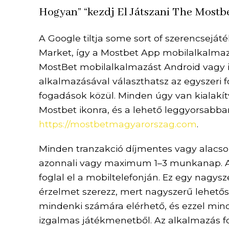
Hogyan” “kezdj El Játszani The Mostb
A Google tiltja some sort of szerencsejá
Market, így a Mostbet App mobilalkalmazá
MostBet mobilalkalmazást Android vagy iOS
alkalmazásával választhatsz az egyszeri
fogadások közül. Minden úgy van kialakít
Mostbet ikonra, és a lehető leggyorsabba
https://mostbetmagyarorszag.com
.
Minden tranzakció díjmentes vagy alacsony
azonnali vagy maximum 1–3 munkanap. A 
foglal el a mobiltelefonján. Ez egy nagy
érzelmet szerezz, mert nagyszerű lehetős
mindenki számára elérhető, és ezzel mind
izgalmas játékmenetből. Az alkalmazás foly