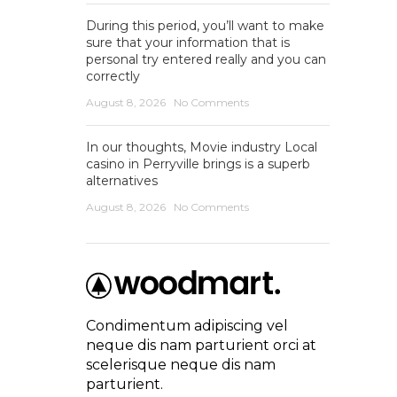
During this period, you’ll want to make
sure that your information that is
personal try entered really and you can
correctly
August 8, 2026
No Comments
In our thoughts, Movie industry Local
casino in Perryville brings is a superb
alternatives
August 8, 2026
No Comments
Condimentum adipiscing vel
neque dis nam parturient orci at
scelerisque neque dis nam
parturient.