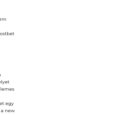
orm
Mostbet
n
lyet
ellemes
et egy
t a new