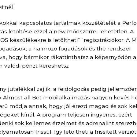
etnél
tékokkal kapcsolatos tartalmak közzétételét a Perf
s letöltése ezzel a new módszerrel lehetetlen. A
 készülékekre is letöltheti” “regisztrációkor. A 
 fogadások, a halmozó fogadások és the rendszer
va, hogy bármikor rákattinthatsz a képernyődön a
n valódi pénzt kereshetsz
 jutalékkal zajlik, a feldolgozás pedig jellemzőe
Almost all Bet mobilalkalmazás nagyon kevés he
szerű módja annak, hogy jól érezd magad és sok k
égeket kínál. A program teljesen ingyenes, ezért
enki sok kellemes érzelmet és adrenalint szerezh
amatosan frissül, így letöltheti a frissített verzió