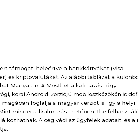
ert támogat, beleértve a bankkártyákat (Visa,
ler) és kriptovalutákat. Az alábbi táblázat a különb
bet Magyaron. A Mostbet alkalmazást úgy
égi, korai Android-verziójú mobileszközökön is defi
magában foglalja a magyar verziót is, így a helyi
. Mint minden alkalmazás esetében, the felhasznál
lálkozhatnak. A cég védi az ügyfelek adatait, és a
tja.