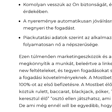
Komolyan vesszük az Ön biztonságát, és
érdekében.
A nyereménye automatikusan jóváírásra
megnyeri the fogadást.
Piackutatási adatok szerint az alkalmazá
folyamatosan nő a népszerűsége.
Ezen túlmenően marketingeszközök és an
megkönnyítik a munkát, beleértve a linkek
new feltételeket, és tegyen fogadásokat
a fogadási követelményeknek. A Mostbet 
100%-ot az első befizetésre. A Mostbet élő
köztük rulett, baccarat, blackjack, póker
keresztül élő” “osztó ellen játszhatsz, am
De ami még ennél will be egyedibb, hogy e