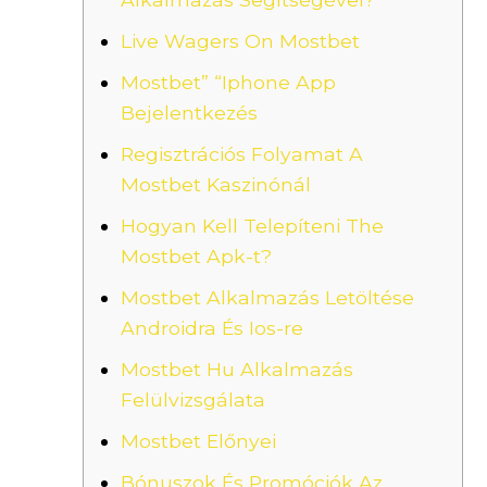
Live Wagers On Mostbet
Mostbet” “Iphone App
Bejelentkezés
Regisztrációs Folyamat A
Mostbet Kaszinónál
Hogyan Kell Telepíteni The
Mostbet Apk-t?
Mostbet Alkalmazás Letöltése
Androidra És Ios-re
Mostbet Hu Alkalmazás
Felülvizsgálata
Mostbet Előnyei
Bónuszok És Promóciók Az