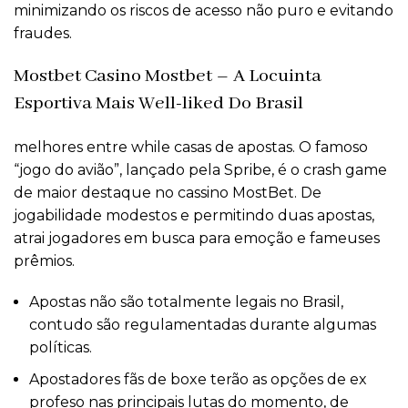
minimizando os riscos de acesso não puro e evitando
fraudes.
Mostbet Casino Mostbet – A Locuinta
Esportiva Mais Well-liked Do Brasil
melhores entre while casas de apostas. O famoso
“jogo do avião”, lançado pela Spribe, é o crash game
de maior destaque no cassino MostBet. De
jogabilidade modestos e permitindo duas apostas,
atrai jogadores em busca para emoção e fameuses
prêmios.
Apostas não são totalmente legais no Brasil,
contudo são regulamentadas durante algumas
políticas.
Apostadores fãs de boxe terão as opções de ex
profeso nas principais lutas do momento, de