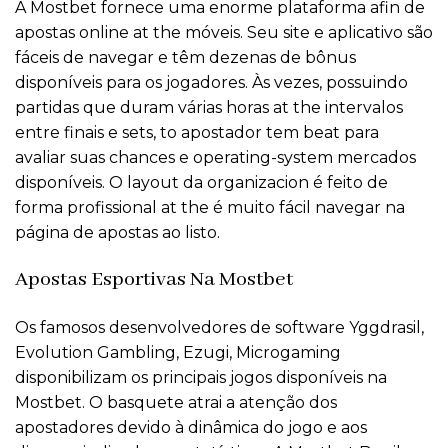
A Mostbet fornece uma enorme plataforma afin de
apostas online at the móveis. Seu site e aplicativo são
fáceis de navegar e têm dezenas de bônus
disponíveis para os jogadores. Às vezes, possuindo
partidas que duram várias horas at the intervalos
entre finais e sets, to apostador tem beat para
avaliar suas chances e operating-system mercados
disponíveis. O layout da organizacion é feito de
forma profissional at the é muito fácil navegar na
página de apostas ao listo.
Apostas Esportivas Na Mostbet
Os famosos desenvolvedores de software Yggdrasil,
Evolution Gambling, Ezugi, Microgaming
disponibilizam os principais jogos disponíveis na
Mostbet. O basquete atrai a atenção dos
apostadores devido à dinâmica do jogo e aos