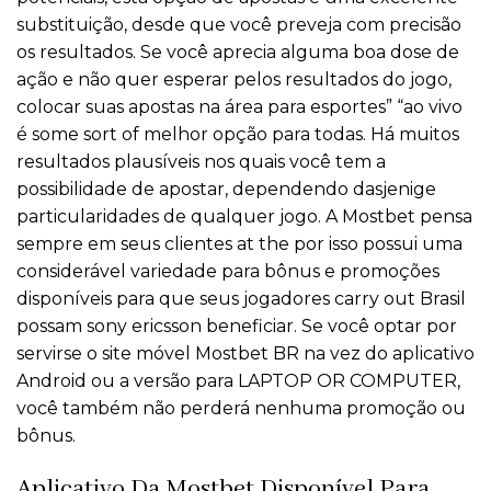
substituição, desde que você preveja com precisão
os resultados. Se você aprecia alguma boa dose de
ação e não quer esperar pelos resultados do jogo,
colocar suas apostas na área para esportes” “ao vivo
é some sort of melhor opção para todas. Há muitos
resultados plausíveis nos quais você tem a
possibilidade de apostar, dependendo dasjenige
particularidades de qualquer jogo. A Mostbet pensa
sempre em seus clientes at the por isso possui uma
considerável variedade para bônus e promoções
disponíveis para que seus jogadores carry out Brasil
possam sony ericsson beneficiar. Se você optar por
servirse o site móvel Mostbet BR na vez do aplicativo
Android ou a versão para LAPTOP OR COMPUTER,
você também não perderá nenhuma promoção ou
bônus.
Aplicativo Da Mostbet Disponível Para