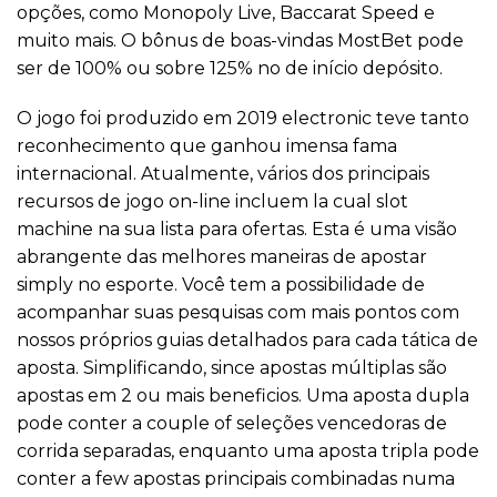
opções, como Monopoly Live, Baccarat Speed e
muito mais. O bônus de boas-vindas MostBet pode
ser de 100% ou sobre 125% no de início depósito.
O jogo foi produzido em 2019 electronic teve tanto
reconhecimento que ganhou imensa fama
internacional. Atualmente, vários dos principais
recursos de jogo on-line incluem la cual slot
machine na sua lista para ofertas. Esta é uma visão
abrangente das melhores maneiras de apostar
simply no esporte. Você tem a possibilidade de
acompanhar suas pesquisas com mais pontos com
nossos próprios guias detalhados para cada tática de
aposta. Simplificando, since apostas múltiplas são
apostas em 2 ou mais beneficios. Uma aposta dupla
pode conter a couple of seleções vencedoras de
corrida separadas, enquanto uma aposta tripla pode
conter a few apostas principais combinadas numa