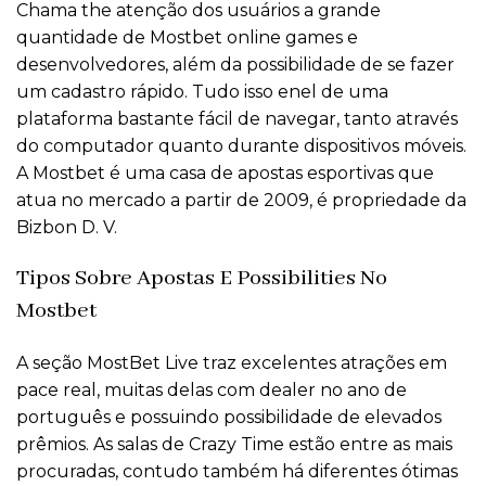
Chama the atenção dos usuários a grande
quantidade de Mostbet online games e
desenvolvedores, além da possibilidade de se fazer
um cadastro rápido. Tudo isso enel de uma
plataforma bastante fácil de navegar, tanto através
do computador quanto durante dispositivos móveis.
A Mostbet é uma casa de apostas esportivas que
atua no mercado a partir de 2009, é propriedade da
Bizbon D. V.
Tipos Sobre Apostas E Possibilities No
Mostbet
A seção MostBet Live traz excelentes atrações em
pace real, muitas delas com dealer no ano de
português e possuindo possibilidade de elevados
prêmios. As salas de Crazy Time estão entre as mais
procuradas, contudo também há diferentes ótimas