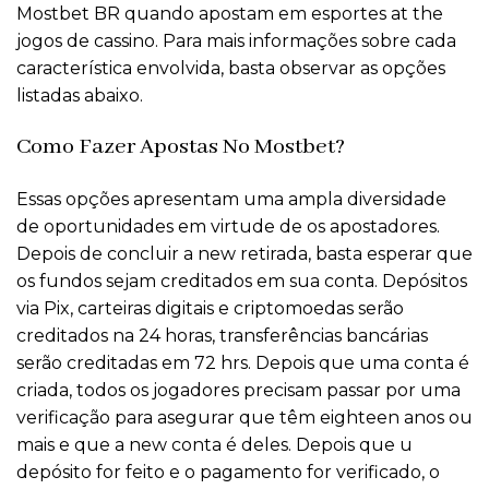
Mostbet BR quando apostam em esportes at the
jogos de cassino. Para mais informações sobre cada
característica envolvida, basta observar as opções
listadas abaixo.
Como Fazer Apostas No Mostbet?
Essas opções apresentam uma ampla diversidade
de oportunidades em virtude de os apostadores.
Depois de concluir a new retirada, basta esperar que
os fundos sejam creditados em sua conta. Depósitos
via Pix, carteiras digitais e criptomoedas serão
creditados na 24 horas, transferências bancárias
serão creditadas em 72 hrs. Depois que uma conta é
criada, todos os jogadores precisam passar por uma
verificação para asegurar que têm eighteen anos ou
mais e que a new conta é deles. Depois que u
depósito for feito e o pagamento for verificado, o