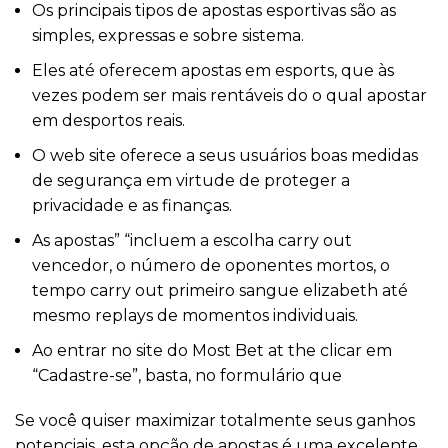
Os principais tipos de apostas esportivas são as
simples, expressas e sobre sistema.
Eles até oferecem apostas em esports, que às
vezes podem ser mais rentáveis do o qual apostar
em desportos reais.
O web site oferece a seus usuários boas medidas
de segurança em virtude de proteger a
privacidade e as finanças.
As apostas” “incluem a escolha carry out
vencedor, o número de oponentes mortos, o
tempo carry out primeiro sangue elizabeth até
mesmo replays de momentos individuais.
Ao entrar no site do Most Bet at the clicar em
“Cadastre-se”, basta, no formulário que
Se você quiser maximizar totalmente seus ganhos
potenciais, esta opção de apostas é uma excelente