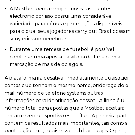
A Mostbet pensa sempre nos seus clientes
electronic por isso possui uma considerável
variedade para bônus e promoções disponíveis
para o qual seus jogadores carry out Brasil possam
sony ericsson beneficiar.
Durante uma remesa de futebol, é possível
combinar uma aposta na vitória do time com a
marcação de mais de dois gols.
A plataforma irá desativar imediatamente quaisquer
contas que tenham o mesmo nome, endereço de e-
mail, número de telefone systems outras
informações para identificação pessoal. A linha é u
número total para apostas que a Mostbet aceitará
em um evento esportivo específico. A primeira part
contém os resultados mais importantes, tais como a
pontuação final, totais elizabeth handicaps. O preço