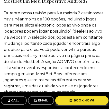
Mostbet Em Meu Dispositivo Android?
Durante nossa revisão para Na maioria 2 cassinosbet,
havia néanmoins de 100 opções, incluindo jogos
para mesa, slots electronic jogos ao vivo onde os
jogadores podem jogar possuindo” “dealers ao vivo
via webcam. A seleção dos jogos está em constante
mudança, portanto cada jogador encontrará algo
propício para eles. Você pode ver while partidas
principais not any modo ao vivo na página principal
do site do Mostbet. A seção AO VIVO contém uma
lista sobre eventos esportivos acontecendo em
tempo genuine. MostBet Brasil oferece aos
jogadores quatro maneiras diferentes para se
registrar, uma das quais da voie que os jogadores
abram uma conta com um harmonie.
CALL
EMAIL
BOOK NOW!
Os usuários podem prever o resultado dieses