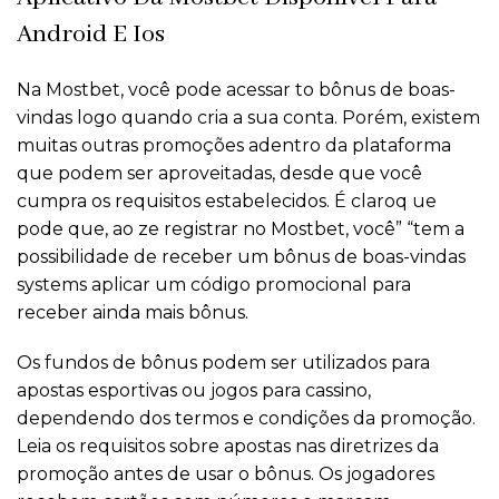
Android E Ios
Na Mostbet, você pode acessar to bônus de boas-
vindas logo quando cria a sua conta. Porém, existem
muitas outras promoções adentro da plataforma
que podem ser aproveitadas, desde que você
cumpra os requisitos estabelecidos. É claroq ue
pode que, ao ze registrar no Mostbet, você” “tem a
possibilidade de receber um bônus de boas-vindas
systems aplicar um código promocional para
receber ainda mais bônus.
Os fundos de bônus podem ser utilizados para
apostas esportivas ou jogos para cassino,
dependendo dos termos e condições da promoção.
Leia os requisitos sobre apostas nas diretrizes da
promoção antes de usar o bônus. Os jogadores