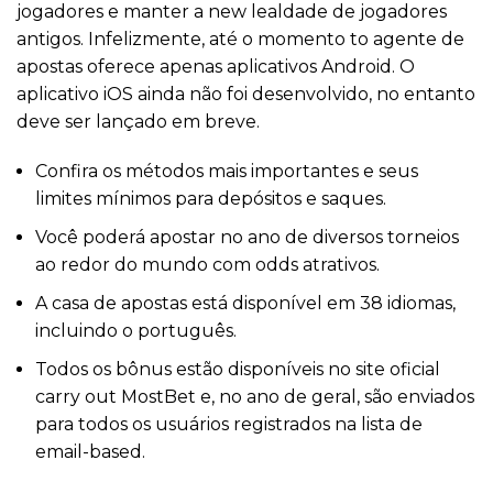
jogadores e manter a new lealdade de jogadores
antigos. Infelizmente, até o momento to agente de
apostas oferece apenas aplicativos Android. O
aplicativo iOS ainda não foi desenvolvido, no entanto
deve ser lançado em breve.
Confira os métodos mais importantes e seus
limites mínimos para depósitos e saques.
Você poderá apostar no ano de diversos torneios
ao redor do mundo com odds atrativos.
A casa de apostas está disponível em 38 idiomas,
incluindo o português.
Todos os bônus estão disponíveis no site oficial
carry out MostBet e, no ano de geral, são enviados
para todos os usuários registrados na lista de
email-based.