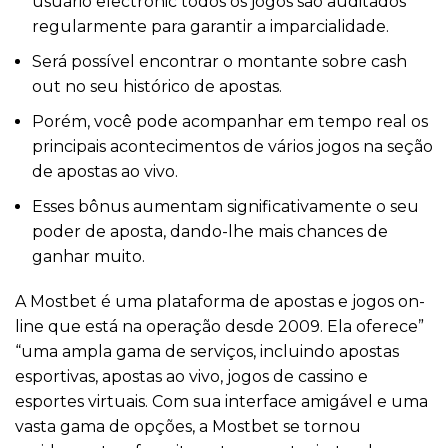
usuário electronic todos os jogos são auditados
regularmente para garantir a imparcialidade.
Será possível encontrar o montante sobre cash
out no seu histórico de apostas.
Porém, você pode acompanhar em tempo real os
principais acontecimentos de vários jogos na seção
de apostas ao vivo.
Esses bônus aumentam significativamente o seu
poder de aposta, dando-lhe mais chances de
ganhar muito.
A Mostbet é uma plataforma de apostas e jogos on-
line que está na operação desde 2009. Ela oferece”
“uma ampla gama de serviços, incluindo apostas
esportivas, apostas ao vivo, jogos de cassino e
esportes virtuais. Com sua interface amigável e uma
vasta gama de opções, a Mostbet se tornou