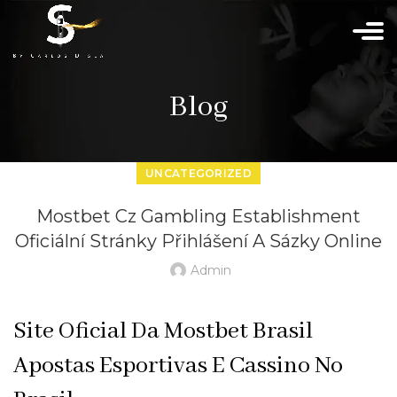
Blog
UNCATEGORIZED
Mostbet Cz Gambling Establishment
Oficiální Stránky Přihlášení A Sázky Online
Admin
Site Oficial Da Mostbet Brasil
Apostas Esportivas E Cassino No