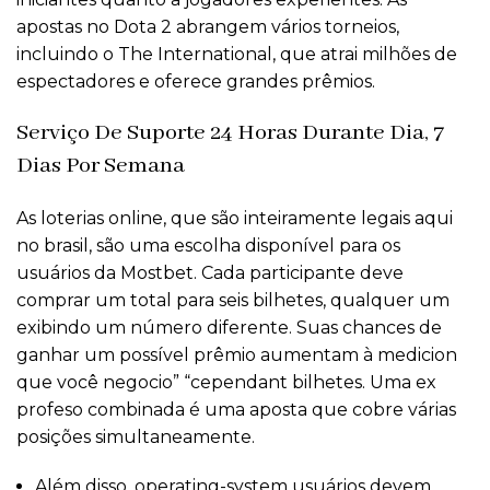
apostas no Dota 2 abrangem vários torneios,
incluindo o The International, que atrai milhões de
espectadores e oferece grandes prêmios.
Serviço De Suporte 24 Horas Durante Dia, 7
Dias Por Semana
As loterias online, que são inteiramente legais aqui
no brasil, são uma escolha disponível para os
usuários da Mostbet. Cada participante deve
comprar um total para seis bilhetes, qualquer um
exibindo um número diferente. Suas chances de
ganhar um possível prêmio aumentam à medicion
que você negocio” “cependant bilhetes. Uma ex
profeso combinada é uma aposta que cobre várias
posições simultaneamente.
Além disso, operating-system usuários devem