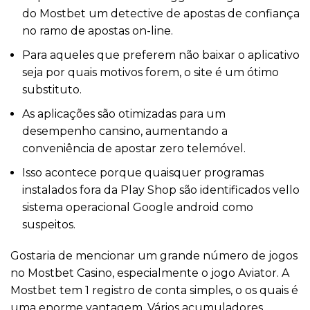
do Mostbet um detective de apostas de confiança
no ramo de apostas on-line.
Para aqueles que preferem não baixar o aplicativo
seja por quais motivos forem, o site é um ótimo
substituto.
As aplicações são otimizadas para um
desempenho cansino, aumentando a
conveniência de apostar zero telemóvel.
Isso acontece porque quaisquer programas
instalados fora da Play Shop são identificados vello
sistema operacional Google android como
suspeitos.
Gostaria de mencionar um grande número de jogos
no Mostbet Casino, especialmente o jogo Aviator. A
Mostbet tem 1 registro de conta simples, o os quais é
uma enorme vantagem. Vários acumuladores