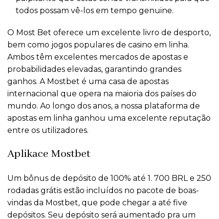
todos possam vê-los em tempo genuine.
O Most Bet oferece um excelente livro de desporto,
bem como jogos populares de casino em linha.
Ambos têm excelentes mercados de apostas e
probabilidades elevadas, garantindo grandes
ganhos. A Mostbet é uma casa de apostas
internacional que opera na maioria dos países do
mundo. Ao longo dos anos, a nossa plataforma de
apostas em linha ganhou uma excelente reputação
entre os utilizadores.
Aplikace Mostbet
Um bônus de depósito de 100% até 1. 700 BRL e 250
rodadas grátis estão incluídos no pacote de boas-
vindas da Mostbet, que pode chegar a até five
depósitos. Seu depósito será aumentado pra um