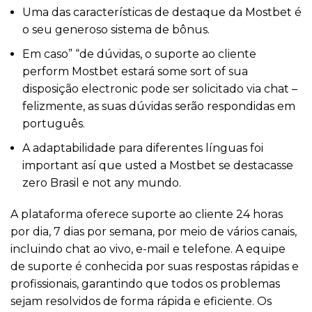
Uma das características de destaque da Mostbet é
o seu generoso sistema de bônus.
Em caso” “de dúvidas, o suporte ao cliente
perform Mostbet estará some sort of sua
disposição electronic pode ser solicitado via chat –
felizmente, as suas dúvidas serão respondidas em
português.
A adaptabilidade para diferentes línguas foi
important así que usted a Mostbet se destacasse
zero Brasil e not any mundo.
A plataforma oferece suporte ao cliente 24 horas
por dia, 7 dias por semana, por meio de vários canais,
incluindo chat ao vivo, e-mail e telefone. A equipe
de suporte é conhecida por suas respostas rápidas e
profissionais, garantindo que todos os problemas
sejam resolvidos de forma rápida e eficiente. Os