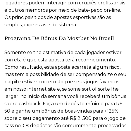
jogadores podem interagir com crupiês profissionais
e outros membros por meio de bate-papo on-line.
Os principais tipos de apostas esportivas são as
simples, expressas e de sistema.
Programa De Bônus Da Mostbet No Brasil
Somente se the estimativa de cada jogador estiver
correta é que esta aposta terá reconhecimento.
Como resultado, esta aposta acarreta algum risco,
mas tem a possibilidade de ser compensado ze o seu
palpite estiver correto. Jogue seus jogos favoritos
em nosso internet site e, se some sort of sorte lhe
largar, no início da semana você receberá um bônus
sobre cashback. Faça um depósito mínimo para R$
50 e ganhe um bônus de boas-vindas para +125%
sobre o seu pagamento até R$ 2. 500 para o jogo de
cassino. Os depósitos são comummente processados