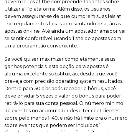
devem lê-los at the compreendê-los antes sobre
utilizar a” “plataforma. Além disso, os usuários
devem assegurar-se de que cumprem suas leis at
the regulamentos locais apresentando relação às
apostas on-line. Até ainda um apostador amador vai
se sentir confortável usando 1 site de apostas com
uma program tão conveniente.
Se você quiser maximizar completamente seus
ganhos potenciais, esta opção para apostas é
alguma excelente substituição, desde que você
preveja com precisão operating system resultados.
Dentro para 30 dias após receber o bônus, você
deve envidar 5 vezes o valor do bônus para poder
retirá-lo para sua conta pessoal. O número mínimo
de eventos no acumulador deve ter coeficientes
sobre pelo menos 1, 40, e não há limite pra o número
sobre eventos que podem ser incluídos.”