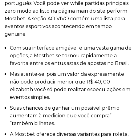
português. Você pode ver while partidas principais
zero modo ao listo na página main do site perform
Mostbet. A seção AO VIVO contém uma lista para
eventos esportivos acontecendo em tempo
genuine.
Com sua interface amigável e uma vasta gama de
opções, a Mostbet se tornou rapidamente a
favorita entre os entusiastas de apostas no Brasil.
Mas atente-se, pois um valor da expresamente
não pode producir menor que R$ 40, 00
elizabeth você só pode realizar especulações em
eventos simples.
Suas chances de ganhar um possível prêmio
aumentam à medicion que você compra”
“também bilhetes.
A Mostbet oferece diversas variantes para roleta,