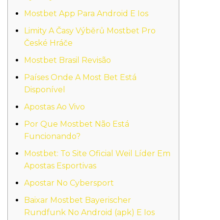
Mostbet App Para Android E Ios
Limity A Časy Výběrů Mostbet Pro
České Hráče
Mostbet Brasil Revisão
Países Onde A Most Bet Está
Disponível
Apostas Ao Vivo
Por Que Mostbet Não Está
Funcionando?
Mostbet: To Site Oficial Weil Líder Em
Apostas Esportivas
Apostar No Cybersport
Baixar Mostbet Bayerischer
Rundfunk No Android (apk) E Ios