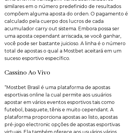
similares em o número predefinido de resultados
compõem alguma aposta do orden. O pagamento é
calculado pela cuerpo dos lucros de cada
acumulador carry out sistema. Embora possa ser
uma aposta cependant arriscada, se você ganhar,
você pode ser bastante juicioso. A linha é o número
total de apostas o qual a Mostbet aceitará em um
suceso esportivo específico.
Cassino Ao Vivo
“Mostbet Brasil é uma plataforma de apostas
esportivas online la cual permite aos usuários
apostar em vários eventos esportivos tais como
futebol, basquete, tênis e muito cependant. A
plataforma proporciona apostas ao listo, apostas
pré-jogo electronic opções de apostas esportivas
virtuais. Ela também oferece aos usuários vários