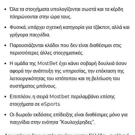
Όλα τα στοιχήματα υπολογίζονται σωστά και τα κέρδη
πληρώνονται στην ώρα τους.
Φυσικά, υπάρχει σχετική κατηγορία για τζάκποτ, αλλά και
γρήγορα παιχνίδια.
Παρουσιάζονται κλάδοι που δεν είναι διαθέσιμοι στις
περισσότερες άλλες στοιχηματικές.
Η ομάδα της MostBet έχει κάνει σοβαρή δουλειά όσον
αφορά την ανάπτυξη της υπηρεσίας, την επέκταση της
λειτουργικότητας του ιστότοπου και τη βελτίωση του
συστήματος μπόνους.
Επιπλέον, η σειρά Mostbet περιλαμβάνει επίσης
στοιχήματα σε eSports.
Οι δωρεάν εκδόσεις επίδειξης είναι διαθέσιμες μόνο για
παιχνίδια στην ενότητα “Κουλοχέρηδες”.