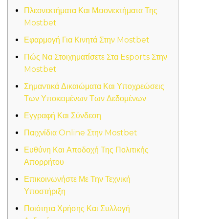
Πλεονεκτήματα Και Μειονεκτήματα Της
Mostbet
Εφαρμογή Για Κινητά Στην Mostbet
Πώς Να Στοιχηματίσετε Στα Esports Στην
Mostbet
Σημαντικά Δικαιώματα Και Υποχρεώσεις
Των Υποκειμένων Των Δεδομένων
Εγγραφή Και Σύνδεση
Παιχνίδια Online Στην Mostbet
Ευθύνη Και Αποδοχή Της Πολιτικής
Απορρήτου
Επικοινωνήστε Με Την Τεχνική
Υποστήριξη
Ποιότητα Χρήσης Και Συλλογή