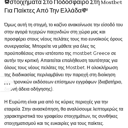
⚽στοιχήματα Στο Ποδόσφαιρο Στη Mostbet
Για Παίκτες Από Την Ελλάδα💸
Όμως αυτή τη στιγμή, το καζίνο ανακοίνωσε την είσοδό του
στην αγορά τυχερών παιχνιδιών στη χώρα μας και
προσφέρει στους νέους πελάτες τους πιο ευνοϊκούς όρους
συνεργασίας. Μπορείτε να μάθετε για όλες τις
προϋποθέσεις στον ιστότοπο της mostbet Greece σε
αυτήν την κριτική. Απαιτείται επαλήθευση ταυτότητας για
όλους τους νέους πελάτες της Mostbet. Η ολοκλήρωση
της διαδικασίας περιλαμβάνει την παροχή στη διοίκηση
ηλεκτρονικών εκδόσεων επίσημων εγγράφων (διαβατήριο,
διεθνή άδεια οδήγησης).
Η Ευρώπη είναι μια από τις κύριες περιοχές για την
εταιρεία. Στην ανασκόπηση, θα αναλύσουμε λεπτομερώς τα
χαρακτηριστικά του γραφείου στοιχημάτων, τις συνθήκες
στοιχηματισμού και τις ευκαιρίες για τους παίκτες.