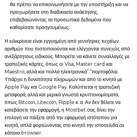
θα πρέπει να επικοινωνήσετε με την υποστήριξη και να
προχωρήσετε στη διαδικασία ανάκτησης,
επιβεβαιώνοντας τα προσωπικά δεδομένα που
καθορίσατε προηγουμένως.
Η ειλικρίνεια είναι εγγυημένη από γεννήτριες τυχαίων
αριθμών που πιστοποιούνται και ελέγχονται συνεχώς από
ανεξάρτητους ειδικούς. Μπορείτε να κάνετε συναλλαγές με
τραπεζικές κάρτες, όπως οι Visa, Master card και
Maestro, αλλά και πολλά ηλεκτρονικά” “πορτοφόλια.
Υπάρχει η δυνατότητα πληρωμών και από το κινητό με
Apple Pay και Google Pay. Καλύπτεται η τραπεζική
μεταφορά, αλλά και μερικά γνωστά κρυπτονομίσματα,
όπως Bitcoin, Litecoin, Ripple κ. α. Αν δεν θέλετε να
κατεβάσετε την εφαρμογή, η Mostbet σας δίνει την
επιλογή να παίξετε από την εφαρμογή ιστότοπου για
κινητά, απλά φορτώνοντας στο κινητό την ιστοσελιδα σε
κάποιο browser.