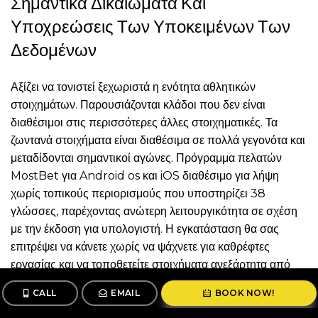
Σημαντικά Δικαιώματα Και
Υποχρεώσεις Των Υποκειμένων Των
Δεδομένων
Αξίζει να τονιστεί ξεχωριστά η ενότητα αθλητικών
στοιχημάτων. Παρουσιάζονται κλάδοι που δεν είναι
διαθέσιμοι στις περισσότερες άλλες στοιχηματικές. Τα
ζωντανά στοιχήματα είναι διαθέσιμα σε πολλά γεγονότα και
μεταδίδονται σημαντικοί αγώνες. Πρόγραμμα πελατών
MostBet για Android os και iOS διαθέσιμο για λήψη
χωρίς τοπικούς περιορισμούς που υποστηρίζει 38
γλώσσες, παρέχοντας ανώτερη λειτουργικότητα σε σχέση
με την έκδοση για υπολογιστή. Η εγκατάσταση θα σας
επιτρέψει να κάνετε χωρίς να ψάχνετε για καθρέφτες
εργασίας και να τοποθετείτε στοιχήματα ανεξάρτητα από
την τοποθεσία σας. Ο επίσημος ιστότοπος της MostBet
CALL
EMAIL
BOOK NOW!
έχει μεταφραστεί σε 38 γλώσσες, συμπεριλαμβανομένων
των αγγλικών.