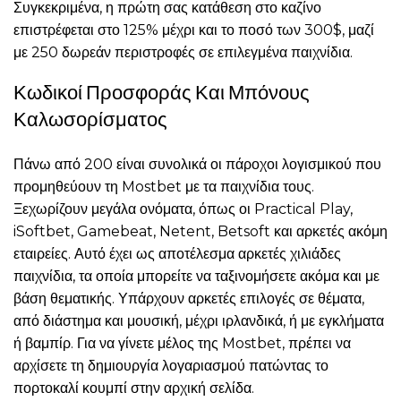
Συγκεκριμένα, η πρώτη σας κατάθεση στο καζίνο
επιστρέφεται στο 125% μέχρι και το ποσό των 300$, μαζί
με 250 δωρεάν περιστροφές σε επιλεγμένα παιχνίδια.
Κωδικοί Προσφοράς Και Μπόνους
Καλωσορίσματος
Πάνω από 200 είναι συνολικά οι πάροχοι λογισμικού που
προμηθεύουν τη Mostbet με τα παιχνίδια τους.
Ξεχωρίζουν μεγάλα ονόματα, όπως οι Practical Play,
iSoftbet, Gamebeat, Netent, Betsoft και αρκετές ακόμη
εταιρείες. Αυτό έχει ως αποτέλεσμα αρκετές χιλιάδες
παιχνίδια, τα οποία μπορείτε να ταξινομήσετε ακόμα και με
βάση θεματικής. Υπάρχουν αρκετές επιλογές σε θέματα,
από διάστημα και μουσική, μέχρι ιρλανδικά, ή με εγκλήματα
ή βαμπίρ. Για να γίνετε μέλος της Mostbet, πρέπει να
αρχίσετε τη δημιουργία λογαριασμού πατώντας το
πορτοκαλί κουμπί στην αρχική σελίδα.