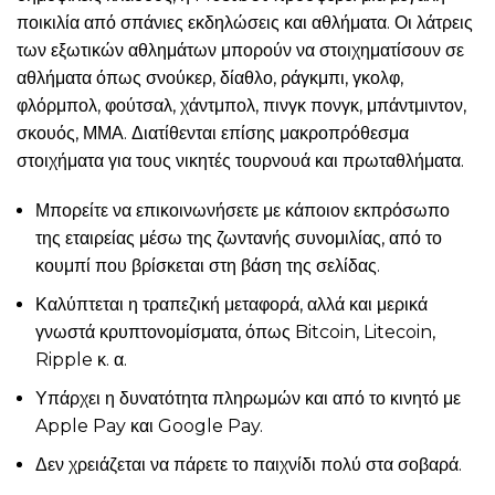
ποικιλία από σπάνιες εκδηλώσεις και αθλήματα. Οι λάτρεις
των εξωτικών αθλημάτων μπορούν να στοιχηματίσουν σε
αθλήματα όπως σνούκερ, δίαθλο, ράγκμπι, γκολφ,
φλόρμπολ, φούτσαλ, χάντμπολ, πινγκ πονγκ, μπάντμιντον,
σκουός, ΜΜΑ. Διατίθενται επίσης μακροπρόθεσμα
στοιχήματα για τους νικητές τουρνουά και πρωταθλήματα.
Μπορείτε να επικοινωνήσετε με κάποιον εκπρόσωπο
της εταιρείας μέσω της ζωντανής συνομιλίας, από το
κουμπί που βρίσκεται στη βάση της σελίδας.
Καλύπτεται η τραπεζική μεταφορά, αλλά και μερικά
γνωστά κρυπτονομίσματα, όπως Bitcoin, Litecoin,
Ripple κ. α.
Υπάρχει η δυνατότητα πληρωμών και από το κινητό με
Apple Pay και Google Pay.
Δεν χρειάζεται να πάρετε το παιχνίδι πολύ στα σοβαρά.