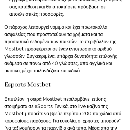
σας κατάθεση και θα αποκτήσετε πρόσβαση σε
αποκλειστικές προσφορές.
Ο πάροχος λειτουργεί νόμιμα και έχει πρωτόκολλα
ασφαλείας που προστατεύουν τα χρήματα και τα
προσωπικά δεδομένα των παικτών. Το περιβάλλον της
Mostbet προσφέρεται σε έναν εντυπωσιακό αριθμό
γλωσσών. Συγκεκριμένα, υπάρχει δυνατότητα επιλογής
ανάμεσα σε πάνω από 40 γλώσσες, από αγγλικά και
ρώσικα, μέχρι ταϊλανδέζικα και ινδικά.
Esports Mostbet
Επιπλέον, η σειρά Mostbet περιλαμβάνει επίσης
στοιχήματα σε eSports. Γενικά, στο live καζίνο της
Mostbet μπορείτε να βρείτε περίπου 200 παιχνίδια από
κορυφαίους παρόχους. Για ευκολία, οι χρήστες μπορούν”
“να ταξινομήσουν τα παιχνίδια ανά τύπο. Μέσα από την