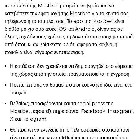
ιστοσελίδα της Mostbet μπορείτε να βρείτε και να
κατεβάσετε την εφαρμογή της Mostbet για το κινητό σας
τηλέφωνο ή το τάμπλετ σας. Το app της Mostbet είναι
διαθέσιμο για συσκευές iOS και Android, δίνοντας σε
όλους σχεδόν τους χρήστες τη δυνατότητα στοιχηματισμού
από όπου κι αν βρίσκεστε. Σε ότι αφορά το καζίνο, η
ποικιλία είναι σίγουρα εντυπωσιακή.
Η κατάθεση δεν χρειάζεται να δημιουργηθεί στο νόμισμα
της χώρας από την οποία πραγματοποιείται η εγγραφή.
Πρέπει επίσης να θυμάστε ότι οι κουλοχέρηδες είναι ένα
παιχνίδι.
Βεβαίως, προσφέρονται και τα social press της
Mostbet, αφού εξυπηρετούνται Facebook, Instagram,
X και Telegram.
Θα πρέπει να ελέγξετε ότι οι πληροφορίες στο κουπόνι
είναι σωστές και να επιβεβαιώσετε την προσφορά σας.