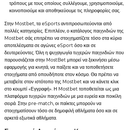
τρόπους με τους οποίους συλλέγουμε, χρησιμοποιούμε,
κοινοποιούμε και αποθηκεύουμε τις πληροφορίες σας.
Στην Mostbet, τα eSports αντιπροσωπεύονται από
πολλές κατηγορίες. Επιπλέον, ο κατάλογος παιχνιδιών της
Mostbet σάς επιτρέπει να στοιχηματίζετε τόσο στα κύρια
αποτελέσματα σε αγώνες eSport όσο και σε
δευτερεύοντες. Όλη η ψυχαγωγία τυχερών παιχνιδιών που
παρουσιάζεται στην MostBet μπορεί να ξεκινήσει μέσω
εφαρμογής για κινητά, να παίξετε και να τοποθετήσετε
στοιχήματα από οπουδήποτε στον κόσμο. Θα πρέπει να
μεταβείτε στον ιστότοπο της Mostbet και να κάνετε κλικ
στο κουμπί «Εγγραφή». Η Mostbet τοποθετείται ως μια
πλατφόρμα τυχερών παιχνιδιών με μια ευρεία και ποικίλη
σειρά. Στην pre-match, οι παίκτες μπορούν να
στοιχηματίσουν τόσο σε δημοφιλή αθλήματα όσο και σε
αρκετά εξωτικά αθλήματα.