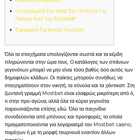
Πολιτική Απορρήτου
🏒στοιχήματα Στο Χόκεϊ Στη Mostbet Για
Παίκτες Από Την Ελλάδα💸
Εφαρμογή Για Κινητά Mostbet
Όλα τα στοιχήματα υπολογίζονται σωστά και τα κέρδη
πληρώνονται στην ώρα τους. Ο κατάλογος των σπάνιων
γεγονότων μπορεί να μην είναι τόσο βαθύς όσο αυτός των
δημοφιλών κλάδων. Οι παίκτες μπορούν συνήθως να
στοιχηματίσουν στον νικητή, τα σύνολα και τα χάντικαπ. Στη
ζωντανή γραμμή Mostbet είναι ελαφρώς μικρότερη από ό,
τι στην προ-αγώνα, αλλά όλα τα κύρια γεγονότα
παρουσιάζονται επίσης εδώ. Όλα τα παιχνίδια
συνοδεύονται από μπόνους και προσφορές, τα οποία
πραγματοποιούνται για λογαριασμό του Mostbet casino,
παρόχων ή με τη μορφή τουρνουά εναντίον άλλων