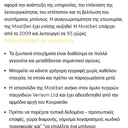
αφορά την ανάπτυξη της υπηρεσίας, την επέκταση της
λειτουργικότητας του ιστότοπου και τη βελτίωση του
συστήματος μπόνους. Η αναγνωρισιμότητα της επωνυμίας
της MostBet έχει επίσης αυξηθεί. Η Mostbet υπάρχει
από το 2009 και λειτουργεί σε 93 χώρες
https://mostbet-gr-casino.com
.
Τα ζωντανά στοιχήματα είναι διαθέσιμα σε πολλά
γεγονότα και μεταδίδονται σημαντικοί αγώνες.
Μπορείτε να κάνετε γρήγορη εγγραφή χωρίς καθόλου
στοιχεία, τα οποία και πρέπει να παραχωρήσετε μετά.
Η ιστοσελίδα της Mostbet ανήκει στον όμιλο τυχερών
παιχνιδιών Venson Ltd και έχει αδειοδοτηθεί από την
αρμόδια αρχή του Κουρασάο.
Πρέπει να παρέχετε τυπικά δεδομένα – προσωπικές
επαφές, χώρα διαμονής, νόμισμα λογαριασμού, κωδικό
προσφοράς και” “να επιλέξετε ένα μπόνους