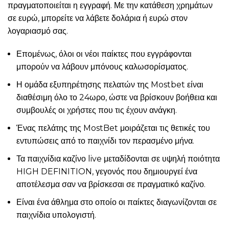
πραγματοποιείται η εγγραφή. Με την κατάθεση χρημάτων
σε ευρώ, μπορείτε να λάβετε δολάρια ή ευρώ στον
λογαριασμό σας.
Επομένως, όλοι οι νέοι παίκτες που εγγράφονται
μπορούν να λάβουν μπόνους καλωσορίσματος.
Η ομάδα εξυπηρέτησης πελατών της Mostbet είναι
διαθέσιμη όλο το 24ωρο, ώστε να βρίσκουν βοήθεια και
συμβουλές οι χρήστες που τις έχουν ανάγκη.
Ένας πελάτης της MostBet μοιράζεται τις θετικές του
εντυπώσεις από το παιχνίδι τον περασμένο μήνα.
Τα παιχνίδια καζίνο live μεταδίδονται σε υψηλή ποιότητα
HIGH DEFINITION, γεγονός που δημιουργεί ένα
αποτέλεσμα σαν να βρίσκεσαι σε πραγματικό καζίνο.
Είναι ένα άθλημα στο οποίο οι παίκτες διαγωνίζονται σε
παιχνίδια υπολογιστή.