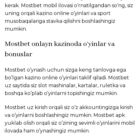
kerak. Mostbet mobil ilovasi o‘rnatilgandan so‘ng, siz
uning orqali kazino online o‘yinlari va sport
musobaqalariga stavka qilishni boshlashingiz
mumkin.
Mostbet onlayn kazinoda o‘yinlar va
bonuslar
Mostbet o’ynash uchun sizga keng tanlovga ega
bo’lgan kazino online o’yinlari taklif qiladi. Mostbet
uz saytida siz slot mashinalar, kartalar, ruletka va
boshqa ko’plab o’yinlarni topishingiz mumkin.
Mostbet uz kirish orqali siz o’z akkountingizga kirish
va o’yinlarni boshlashingiz mumkin. Mostbet apk
yuklab olish orqali siz o’zining sevimli o’yinlarini mobil
ilovada ham o’ynashingiz mumkin.