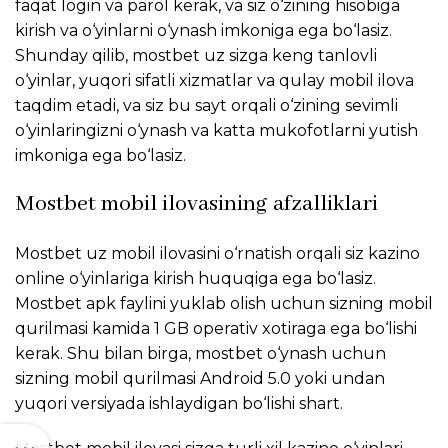
faqat login va parol kerak, va siz o‘zining hisobiga
kirish va o‘yinlarni o‘ynash imkoniga ega bo‘lasiz.
Shunday qilib, mostbet uz sizga keng tanlovli
o‘yinlar, yuqori sifatli xizmatlar va qulay mobil ilova
taqdim etadi, va siz bu sayt orqali o‘zining sevimli
o‘yinlaringizni o‘ynash va katta mukofotlarni yutish
imkoniga ega bo‘lasiz.
Mostbet mobil ilovasining afzalliklari
Mostbet uz mobil ilovasini o‘rnatish orqali siz kazino
online o‘yinlariga kirish huquqiga ega bo‘lasiz.
Mostbet apk faylini yuklab olish uchun sizning mobil
qurilmasi kamida 1 GB operativ xotiraga ega bo‘lishi
kerak. Shu bilan birga, mostbet o‘ynash uchun
sizning mobil qurilmasi Android 5.0 yoki undan
yuqori versiyada ishlaydigan bo‘lishi shart.