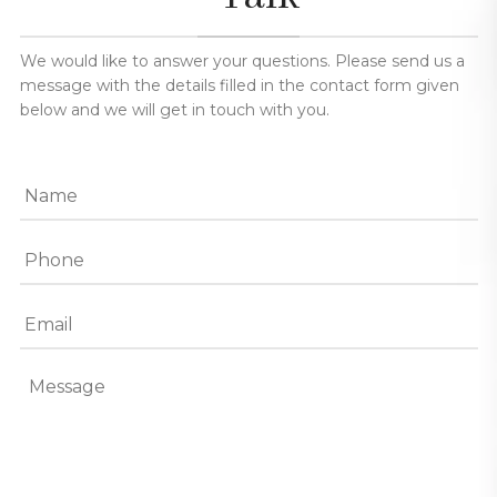
We would like to answer your questions. Please send us a
message with the details filled in the contact form given
below and we will get in touch with you.