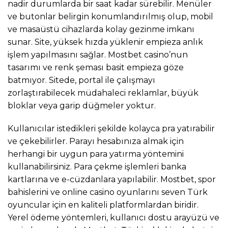
nadir durumlarda bir saat kadar sürebilir. Menüler
ve butonlar belirgin konumlandırılmış olup, mobil
ve masaüstü cihazlarda kolay gezinme imkanı
sunar. Site, yüksek hızda yüklenir empieza anlık
işlem yapılmasını sağlar. Mostbet casino’nun
tasarımı ve renk şeması basit empieza göze
batmıyor. Sitede, portal ile çalışmayı
zorlaştırabilecek müdahaleci reklamlar, büyük
bloklar veya garip düğmeler yoktur.
Kullanıcılar istedikleri şekilde kolayca pra yatırabilir
ve çekebilirler. Parayı hesabınıza almak için
herhangi bir uygun para yatırma yöntemini
kullanabilirsiniz. Para çekme işlemleri banka
kartlarına ve e-cüzdanlara yapılabilir. Mostbet, spor
bahislerini ve online casino oyunlarını seven Türk
oyuncular için en kaliteli platformlardan biridir.
Yerel ödeme yöntemleri, kullanıcı dostu arayüzü ve