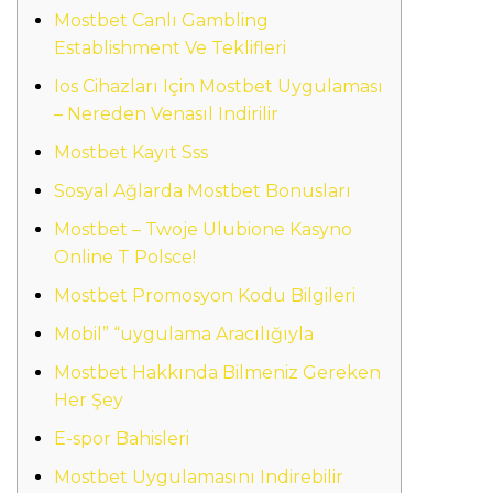
Mostbet Canlı Gambling
Establishment Ve Teklifleri
Ios Cihazları Için Mostbet Uygulaması
– Nereden Venasıl Indirilir
Mostbet Kayıt Sss
Sosyal Ağlarda Mostbet Bonusları
Mostbet – Twoje Ulubione Kasyno
Online T Polsce!
Mostbet Promosyon Kodu Bilgileri
Mobil” “uygulama Aracılığıyla
Mostbet Hakkında Bilmeniz Gereken
Her Şey
E-spor Bahisleri
Mostbet Uygulamasını Indirebilir