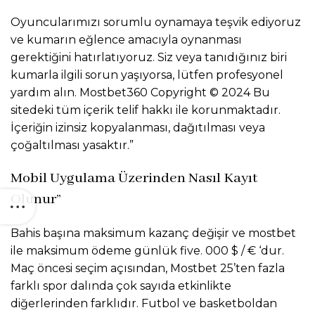
Oyuncularımızı sorumlu oynamaya teşvik ediyoruz
ve kumarın eğlence amacıyla oynanması
gerektiğini hatırlatıyoruz. Siz veya tanıdığınız biri
kumarla ilgili sorun yaşıyorsa, lütfen profesyonel
yardım alın. Mostbet360 Copyright © 2024 Bu
sitedeki tüm içerik telif hakkı ile korunmaktadır.
İçeriğin izinsiz kopyalanması, dağıtılması veya
çoğaltılması yasaktır.”
Mobil Uygulama Üzerinden Nasıl Kayıt
Olunur”
Bahis başına maksimum kazanç değişir ve mostbet
ile maksimum ödeme günlük five. 000 $ / € ‘dur.
Maç öncesi seçim açısından, Mostbet 25’ten fazla
farklı spor dalında çok sayıda etkinlikte
diğerlerinden farklıdır. Futbol ve basketboldan