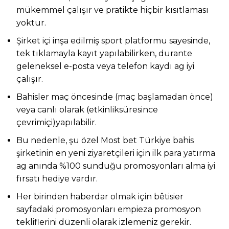
mükemmel çalışır ve pratikte hiçbir kısıtlaması
yoktur.
Şirket içi inşa edilmiş sport platformu sayesinde,
tek tıklamayla kayıt yapılabilirken, durante
geleneksel e-posta veya telefon kaydı ag iyi
çalışır.
Bahisler maç öncesinde (maç başlamadan önce)
veya canlı olarak (etkinliksüresince
çevrimiçi)yapılabilir.
Bu nedenle, şu özel Most bet Türkiye bahis
şirketinin en yeni ziyaretçileri için ilk para yatırma
ag anında %100 sunduğu promosyonları alma iyi
fırsatı hediye vardır.
Her birinden haberdar olmak için bêtisier
sayfadaki promosyonları empieza promosyon
tekliflerini düzenli olarak izlemeniz gerekir.