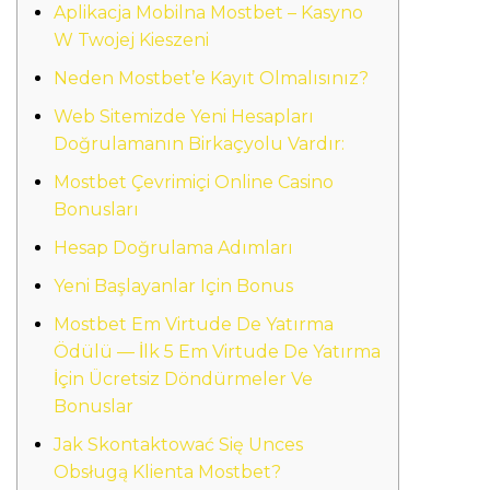
Aplikacja Mobilna Mostbet – Kasyno
W Twojej Kieszeni
Neden Mostbet’e Kayıt Olmalısınız?
Web Sitemizde Yeni Hesapları
Doğrulamanın Birkaçyolu Vardır:
Mostbet Çevrimiçi Online Casino
Bonusları
Hesap Doğrulama Adımları
Yeni Başlayanlar Için Bonus
Mostbet Em Virtude De Yatırma
Ödülü — İlk 5 Em Virtude De Yatırma
İçin Ücretsiz Döndürmeler Ve
Bonuslar
Jak Skontaktować Się Unces
Obsługą Klienta Mostbet?