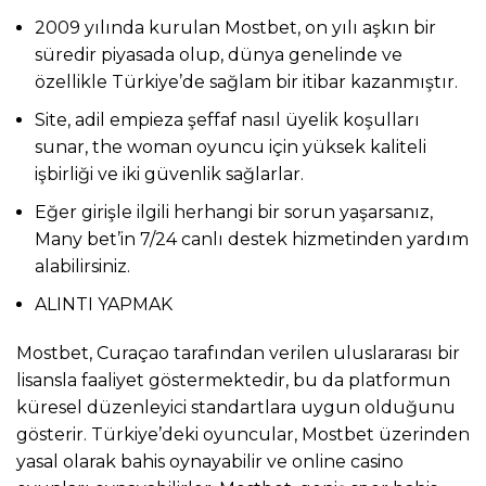
2009 yılında kurulan Mostbet, on yılı aşkın bir
süredir piyasada olup, dünya genelinde ve
özellikle Türkiye’de sağlam bir itibar kazanmıştır.
Site, adil empieza şeffaf nasıl üyelik koşulları
sunar, the woman oyuncu için yüksek kaliteli
işbirliği ve iki güvenlik sağlarlar.
Eğer girişle ilgili herhangi bir sorun yaşarsanız,
Many bet’in 7/24 canlı destek hizmetinden yardım
alabilirsiniz.
ALINTI YAPMAK
Mostbet, Curaçao tarafından verilen uluslararası bir
lisansla faaliyet göstermektedir, bu da platformun
küresel düzenleyici standartlara uygun olduğunu
gösterir. Türkiye’deki oyuncular, Mostbet üzerinden
yasal olarak bahis oynayabilir ve online casino