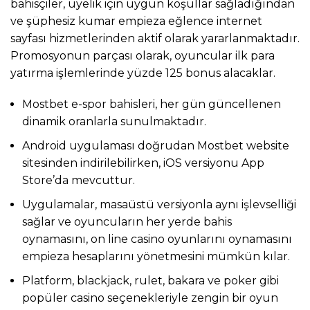
bahisçiler, üyelik için uygun koşullar sağladığından
ve şüphesiz kumar empieza eğlence internet
sayfası hizmetlerinden aktif olarak yararlanmaktadır.
Promosyonun parçası olarak, oyuncular ilk para
yatırma işlemlerinde yüzde 125 bonus alacaklar.
Mostbet e-spor bahisleri, her gün güncellenen
dinamik oranlarla sunulmaktadır.
Android uygulaması doğrudan Mostbet website
sitesinden indirilebilirken, iOS versiyonu App
Store’da mevcuttur.
Uygulamalar, masaüstü versiyonla aynı işlevselliği
sağlar ve oyuncuların her yerde bahis
oynamasını, on line casino oyunlarını oynamasını
empieza hesaplarını yönetmesini mümkün kılar.
Platform, blackjack, rulet, bakara ve poker gibi
popüler casino seçenekleriyle zengin bir oyun