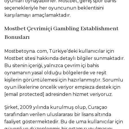
oyunları oynayabilirler. Mostbet, geniş spor bahis
seçenekleriyle her oyuncunun beklentisini
karşılamayı amaçlamaktadır.
Mostbet Çevrimiçi Gambling Establishment
Bonusları
Mostbetoyna. com, Türkiye’deki kullanıcılar için
Mostbet sitesi hakkında detaylı bilgiler sunmaktadır.
Bu sitenin içeriği, yalnızca çevrim içi bahis
oynamanın yasal olduğu bölgelerde ve reşit
kişilerin görüntülemesi için hazırlanmıştır. Sorumlu
oyun ilkelerine öncelik veriyor empieza destek için
[email protected] adresinden hizmet veriyoruz.
Şirket, 2009 yılında kurulmuş olup, Curaçao
tarafından verilen uluslararası bir lisans altında
faaliyet göstermektedir. Bu de uma kullanıcılar için
güvenli ve düzenlenmiş bir ortam sunulmasını