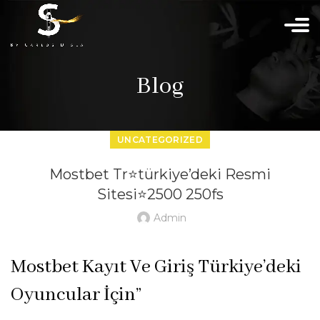
Blog
UNCATEGORIZED
Mostbet Tr⭐️türkiye’deki Resmi
Sitesi⭐️2500 250fs
Admin
Mostbet Kayıt Ve Giriş Türkiye’deki
Oyuncular İçin”