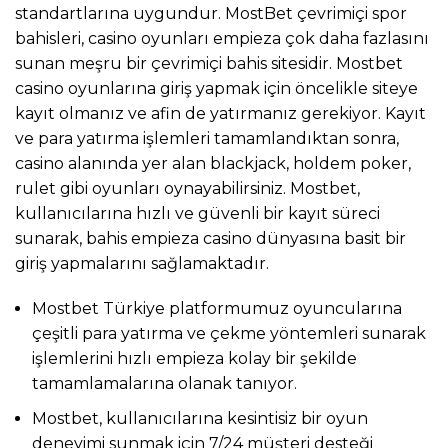
standartlarına uygundur. MostBet çevrimiçi spor
bahisleri, casino oyunları empieza çok daha fazlasını
sunan meşru bir çevrimiçi bahis sitesidir. Mostbet
casino oyunlarına giriş yapmak için öncelikle siteye
kayıt olmanız ve afin de yatırmanız gerekiyor. Kayıt
ve para yatırma işlemleri tamamlandıktan sonra,
casino alanında yer alan blackjack, holdem poker,
rulet gibi oyunları oynayabilirsiniz. Mostbet,
kullanıcılarına hızlı ve güvenli bir kayıt süreci
sunarak, bahis empieza casino dünyasına basit bir
giriş yapmalarını sağlamaktadır.
Mostbet Türkiye platformumuz oyuncularına
çeşitli para yatırma ve çekme yöntemleri sunarak
işlemlerini hızlı empieza kolay bir şekilde
tamamlamalarına olanak tanıyor.
Mostbet, kullanıcılarına kesintisiz bir oyun
deneyimi sunmak için 7/24 müşteri desteği