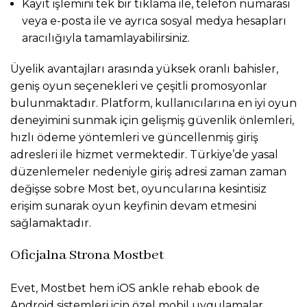
Kayıt işlemini tek bir tıklama ile, telefon numarası
veya e-posta ile ve ayrıca sosyal medya hesapları
aracılığıyla tamamlayabilirsiniz.
Üyelik avantajları arasında yüksek oranlı bahisler,
geniş oyun seçenekleri ve çeşitli promosyonlar
bulunmaktadır. Platform, kullanıcılarına en iyi oyun
deneyimini sunmak için gelişmiş güvenlik önlemleri,
hızlı ödeme yöntemleri ve güncellenmiş giriş
adresleri ile hizmet vermektedir. Türkiye’de yasal
düzenlemeler nedeniyle giriş adresi zaman zaman
değişse sobre Most bet, oyuncularına kesintisiz
erişim sunarak oyun keyfinin devam etmesini
sağlamaktadır.
Oficjalna Strona Mostbet
Evet, Mostbet hem iOS ankle rehab ebook de
Android sistemleri için özel mobil uygulamalar