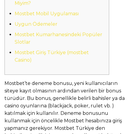
Miyim?
Mostbet Mobil Uygulaması
Uygun Ödemeler
Mostbet Kumarhanesindeki Popüler
Slotlar
Mostbet Giriş Türkiye (mostbet
Casino)
Mostbet’te deneme bonusu, yeni kullanıcıların
siteye kayıt olmasının ardından verilen bir bonus
türüdür. Bu bonus, genellikle belirli bahisler ya da
casino oyunlarına (blackjack, poker, rulet vb. )
katılmak için kullanılır. Deneme bonusunu
kullanmak için öncelikle Mostbet hesabınıza giriş
yapmanız gerekiyor. Mostbet Türkiye den