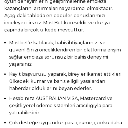
oyun deneyimlerini geliştirmelerine empieza
kazançlarını artırmalarına yardımcı olmaktadır.
Aşağıdaki tabloda en popüler bonuslarımızı
inceleyebilirsiniz. MostBet küreseldir ve dünya
çapında birçok ülkede mevcuttur.
Mostbet’e katılarak, bahis ihtiyaçlarınızı ve
güvenliğinizi önceliklendiren bir platforma erişim
sağlar empieza sorunsuz bir bahis deneyimi
yaşarsınız.
Kayıt başvurusu yaparak, bireyler ikamet ettikleri
ülkedeki kumar ve bahisle ilgili yasalardan
haberdar olduklarını beyan ederler.
Hesabınıza AUSTRALIAN VISA, Mastercard ve
çeşitli yerel ödeme sistemleri aracılığıyla para
yatırabilirsiniz.
Çok desteğe uygundur para çekme, çünkü daha