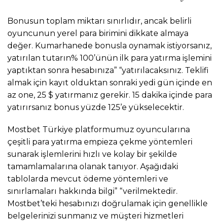
Bonusun toplam miktarı sınırlıdır, ancak belirli
oyuncunun yerel para birimini dikkate almaya
değer. Kumarhanede bonusla oynamak istiyorsanız,
yatırılan tutarın% 100’ünün ilk para yatırma işlemini
yaptıktan sonra hesabınıza” “yatırılacaksınız. Teklifi
almak için kayıt olduktan sonraki yedi gün içinde en
az one, 25 $ yatırmanız gerekir. 15 dakika içinde para
yatırırsanız bonus yüzde 125’e yükselecektir.
Mostbet Türkiye platformumuz oyuncularına
çeşitli para yatırma empieza çekme yöntemleri
sunarak işlemlerini hızlı ve kolay bir şekilde
tamamlamalarına olanak tanıyor. Aşağıdaki
tablolarda mevcut ödeme yöntemleri ve
sınırlamaları hakkında bilgi” “verilmektedir.
Mostbet’teki hesabınızı doğrulamak için genellikle
belgelerinizi sunmanız ve müşteri hizmetleri