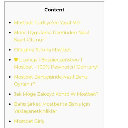
Content
Mostbet Türkiye’de Yasal Mı?
Mobil Uygulama Üzerinden Nasıl
Kayıt Olunur”
Oficjalna Strona Mostbet
🛡️ Licencja I Bezpieczeństwo T
Mostbet – 100% Pewności I Ochrony!
Mostbet Bahisçisinde Nasıl Bahis
Oynanır?
Jak Mogę Założyć Konto W Mostbet?
Bahis Şirketi Mostbet’te Bahis Için
Yaklaşanetkinlikler
Mostbet Giriş