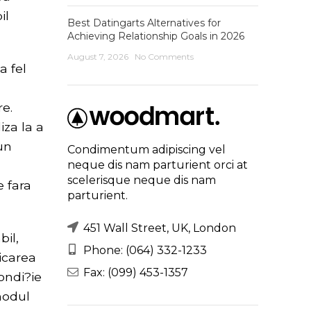
il
Best Datingarts Alternatives for
Achieving Relationship Goals in 2026
August 7, 2026
No Comments
a fel
re.
iza la a
un
Condimentum adipiscing vel
neque dis nam parturient orci at
scelerisque neque dis nam
e fara
parturient.
451 Wall Street, UK, London
bil,
Phone: (064) 332-1233
icarea
Fax: (099) 453-1357
ondi?ie
modul