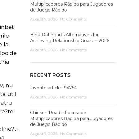
Multiplicadores Rápida para Jugadores
de Juego Rápido
August 7, 2026
No Comments
Winbet
Best Datingarts Alternatives for
rile
Achieving Relationship Goals in 2026
e la
August 7, 2026
No Comments
 loc de
c?ia
RECENT POSTS
v, nu
favorite article 194754
ta util
August 7, 2026
No Comments
eatru
re?te
Chicken Road – Locura de
Multiplicadores Rápida para Jugadores
de Juego Rápido
ine?ti.
August 7, 2026
No Comments
pa