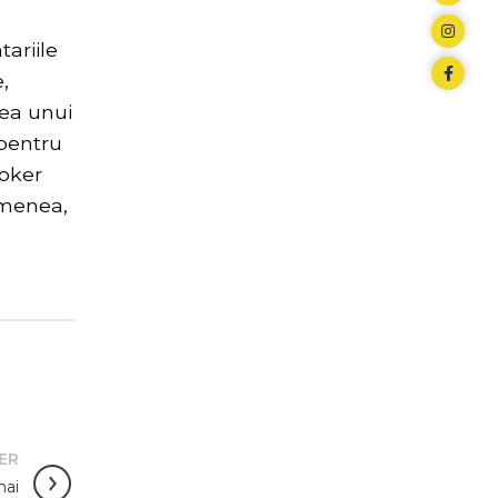
ariile
,
rea unui
pentru
roker
emenea,
ER
mai