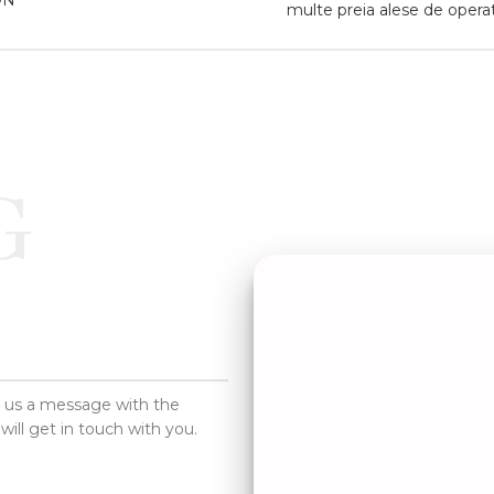
multe preia alese de opera
G
d us a message with the
will get in touch with you.