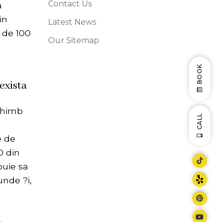
Contact Us
a
in
Latest News
 de 100
Our Sitemap
BOOK
exista
schimb
CALL
e de
0 din
buie sa
unde ?i,
l