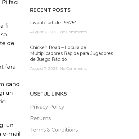
?i faci
RECENT POSTS
favorite article 194754
a fi
August 7, 2026
No Comments
 sa
nte de
Chicken Road – Locura de
Multiplicadores Rápida para Jugadores
de Juego Rápido
t fara
August 7, 2026
No Comments
o
irm cand
gi un
USEFUL LINKS
ici
Privacy Policy
Returns
igi un
Terms & Conditions
n e-mail