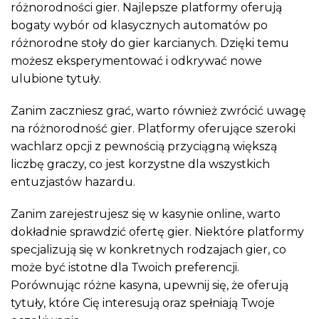
różnorodności gier. Najlepsze platformy oferują
bogaty wybór od klasycznych automatów po
różnorodne stoły do gier karcianych. Dzięki temu
możesz eksperymentować i odkrywać nowe
ulubione tytuły.
Zanim zaczniesz grać, warto również zwrócić uwagę
na różnorodność gier. Platformy oferujące szeroki
wachlarz opcji z pewnością przyciągną większą
liczbę graczy, co jest korzystne dla wszystkich
entuzjastów hazardu.
Zanim zarejestrujesz się w kasynie online, warto
dokładnie sprawdzić ofertę gier. Niektóre platformy
specjalizują się w konkretnych rodzajach gier, co
może być istotne dla Twoich preferencji.
Porównując różne kasyna, upewnij się, że oferują
tytuły, które Cię interesują oraz spełniają Twoje