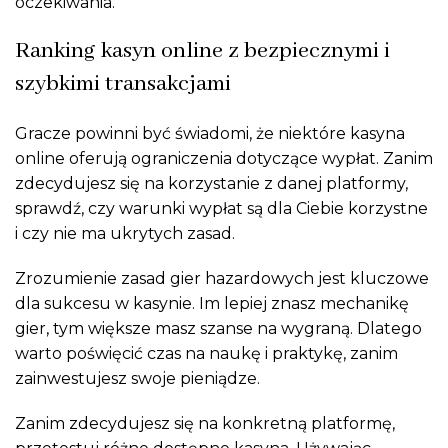
oczekiwania.
Ranking kasyn online z bezpiecznymi i
szybkimi transakcjami
Gracze powinni być świadomi, że niektóre kasyna
online oferują ograniczenia dotyczące wypłat. Zanim
zdecydujesz się na korzystanie z danej platformy,
sprawdź, czy warunki wypłat są dla Ciebie korzystne
i czy nie ma ukrytych zasad.
Zrozumienie zasad gier hazardowych jest kluczowe
dla sukcesu w kasynie. Im lepiej znasz mechanikę
gier, tym większe masz szanse na wygraną. Dlatego
warto poświęcić czas na naukę i praktykę, zanim
zainwestujesz swoje pieniądze.
Zanim zdecydujesz się na konkretną platformę,