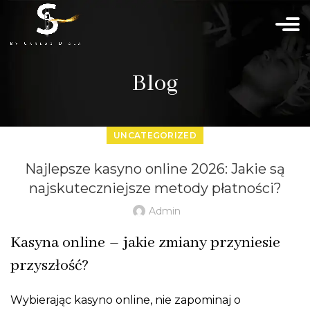
Blog
UNCATEGORIZED
Najlepsze kasyno online 2026: Jakie są
najskuteczniejsze metody płatności?
Admin
Kasyna online – jakie zmiany przyniesie
przyszłość?
Wybierając kasyno online, nie zapominaj o