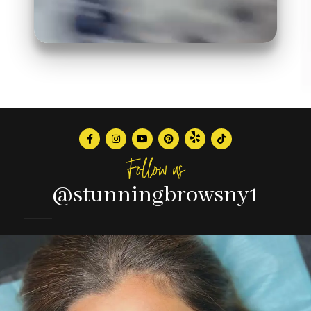
Follow us
@stunningbrowsny1