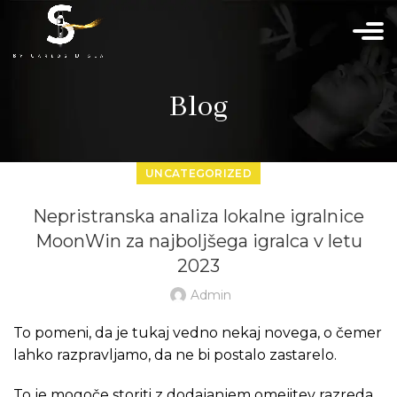
Blog
UNCATEGORIZED
Nepristranska analiza lokalne igralnice
MoonWin za najboljšega igralca v letu
2023
Admin
To pomeni, da je tukaj vedno nekaj novega, o čemer
lahko razpravljamo, da ne bi postalo zastarelo.
To je mogoče storiti z dodajanjem omejitev razreda,