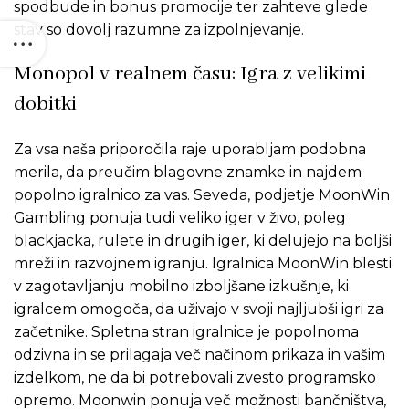
spodbude in bonus promocije ter zahteve glede
stav so dovolj razumne za izpolnjevanje.
Monopol v realnem času: Igra z velikimi
dobitki
Za vsa naša priporočila raje uporabljam podobna
merila, da preučim blagovne znamke in najdem
popolno igralnico za vas. Seveda, podjetje MoonWin
Gambling ponuja tudi veliko iger v živo, poleg
blackjacka, rulete in drugih iger, ki delujejo na boljši
mreži in razvojnem igranju. Igralnica MoonWin blesti
v zagotavljanju mobilno izboljšane izkušnje, ki
igralcem omogoča, da uživajo v svoji najljubši igri za
začetnike. Spletna stran igralnice je popolnoma
odzivna in se prilagaja več načinom prikaza in vašim
izdelkom, ne da bi potrebovali zvesto programsko
opremo. Moonwin ponuja več možnosti bančništva,