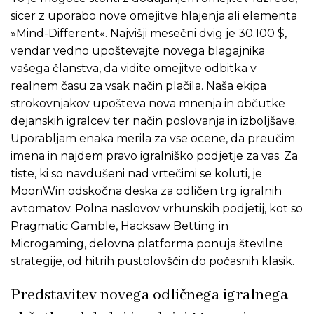
sicer z uporabo nove omejitve hlajenja ali elementa
»Mind-Different«. Najvišji mesečni dvig je 30.100 $,
vendar vedno upoštevajte novega blagajnika
vašega članstva, da vidite omejitve odbitka v
realnem času za vsak način plačila.
Naša ekipa
strokovnjakov upošteva nova mnenja in občutke
dejanskih igralcev ter način poslovanja in izboljšave.
Uporabljam enaka merila za vse ocene, da preučim
imena in najdem pravo igralniško podjetje za vas. Za
tiste, ki so navdušeni nad vrtečimi se koluti, je
MoonWin odskočna deska za odličen trg igralnih
avtomatov. Polna naslovov vrhunskih podjetij, kot so
Pragmatic Gamble, Hacksaw Betting in
Microgaming, delovna platforma ponuja številne
strategije, od hitrih pustolovščin do počasnih klasik.
Predstavitev novega odličnega igralnega