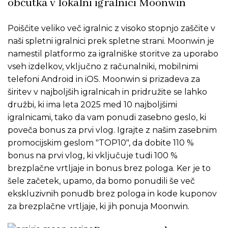
občutka v lokalni igralnici Moonwin
Poiščite veliko več igralnic z visoko stopnjo zaščite v
naši spletni igralnici prek spletne strani. Moonwin je
namestil platformo za igralniške storitve za uporabo
vseh izdelkov, vključno z računalniki, mobilnimi
telefoni Android in iOS. Moonwin si prizadeva za
širitev v najboljših igralnicah in pridružite se lahko
družbi, ki ima leta 2025 med 10 najboljšimi
igralnicami, tako da vam ponudi zasebno geslo, ki
poveča bonus za prvi vlog. Igrajte z našim zasebnim
promocijskim geslom "TOP10", da dobite 110 %
bonus na prvi vlog, ki vključuje tudi 100 %
brezplačne vrtljaje in bonus brez pologa. Ker je to
šele začetek, upamo, da bomo ponudili še več
ekskluzivnih ponudb brez pologa in kode kuponov
za brezplačne vrtljaje, ki jih ponuja Moonwin.