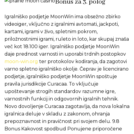
Bonus za 3. polog
Igralniško podjetje MoonWin ima obsežno zbirko
videoiger, vključno z igralnimi avtomati, jackpoti,
kartami, igrami v živo, spletnim pokrom,
priložnostnimi igrami, ruleto in loto, kar skupaj znaša
več kot 18.100 iger. Igralniško podjetje MoonWin
daje prednost varnosti in uporabi trdnih postopkov
moon-win.org
ter protokolov kodiranja, da zagotovi
varno spletno igralniško okolje. Čeprav je licencirano
podjetje, igralniško podjetje MoonWin spoštuje
pravila jurisdikcije Curacaa. To vključuje
upoštevanje strogih standardov razumne igre,
varnostnih funkcij in odgovornih igralnih tehnik.
Novo dovoljenje Curacaa zagotavlja, da nova lokalna
igralnica deluje v skladu z zakonom, ohranja
prepoznavnost in pravičnost pri svojem delu. 9.8
Bonus Kakovost spodbud Ponujene priporočene