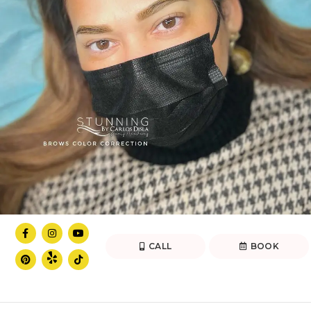
CALL
BOOK