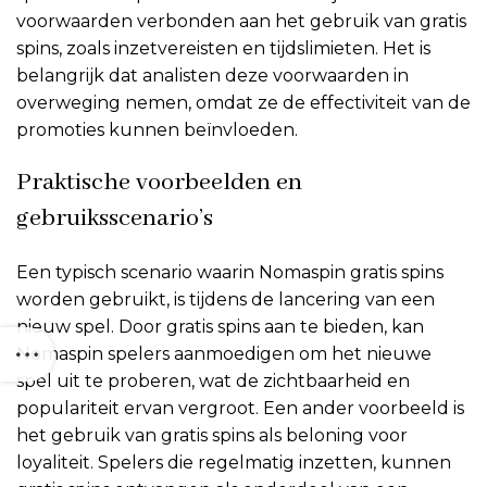
voorwaarden verbonden aan het gebruik van gratis
spins, zoals inzetvereisten en tijdslimieten. Het is
belangrijk dat analisten deze voorwaarden in
overweging nemen, omdat ze de effectiviteit van de
promoties kunnen beïnvloeden.
Praktische voorbeelden en
gebruiksscenario’s
Een typisch scenario waarin Nomaspin gratis spins
worden gebruikt, is tijdens de lancering van een
nieuw spel. Door gratis spins aan te bieden, kan
Nomaspin spelers aanmoedigen om het nieuwe
spel uit te proberen, wat de zichtbaarheid en
populariteit ervan vergroot. Een ander voorbeeld is
het gebruik van gratis spins als beloning voor
loyaliteit. Spelers die regelmatig inzetten, kunnen