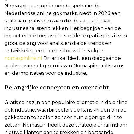
Nomaspin, een opkomende speler in de
Nederlandse online gokmarkt, biedt in 2026 een
scala aan gratis spins aan die de aandacht van
industrieanalisten trekken. Het begrijpen van de
impact en de toepassing van deze gratis spins is van
groot belang voor analisten die de trends en
ontwikkelingen in de sector willen volgen.
nomaspinline.nl
Dit artikel biedt een diepgaande
analyse van het gebruik van Nomaspin gratis spins
en de implicaties voor de industrie.
Belangrijke concepten en overzicht
Gratis spins zijn een populaire promotie in de online
gokindustrie, waarbij spelers de kans krijgen om op
gokkasten te spelen zonder hun eigen geld in te
zetten. Nomaspin heeft deze strategie omarmd om
nieuwe klanten aan te trekken en bestaande