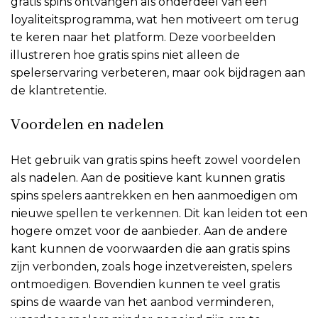
gratis spins ontvangen als onderdeel van een
loyaliteitsprogramma, wat hen motiveert om terug
te keren naar het platform. Deze voorbeelden
illustreren hoe gratis spins niet alleen de
spelerservaring verbeteren, maar ook bijdragen aan
de klantretentie.
Voordelen en nadelen
Het gebruik van gratis spins heeft zowel voordelen
als nadelen. Aan de positieve kant kunnen gratis
spins spelers aantrekken en hen aanmoedigen om
nieuwe spellen te verkennen. Dit kan leiden tot een
hogere omzet voor de aanbieder. Aan de andere
kant kunnen de voorwaarden die aan gratis spins
zijn verbonden, zoals hoge inzetvereisten, spelers
ontmoedigen. Bovendien kunnen te veel gratis
spins de waarde van het aanbod verminderen,