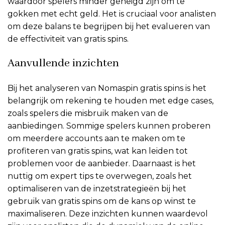
waardoor spelers minder geneigd zijn om te
gokken met echt geld. Het is cruciaal voor analisten
om deze balans te begrijpen bij het evalueren van
de effectiviteit van gratis spins.
Aanvullende inzichten
Bij het analyseren van Nomaspin gratis spins is het
belangrijk om rekening te houden met edge cases,
zoals spelers die misbruik maken van de
aanbiedingen. Sommige spelers kunnen proberen
om meerdere accounts aan te maken om te
profiteren van gratis spins, wat kan leiden tot
problemen voor de aanbieder. Daarnaast is het
nuttig om expert tips te overwegen, zoals het
optimaliseren van de inzetstrategieën bij het
gebruik van gratis spins om de kans op winst te
maximaliseren. Deze inzichten kunnen waardevol