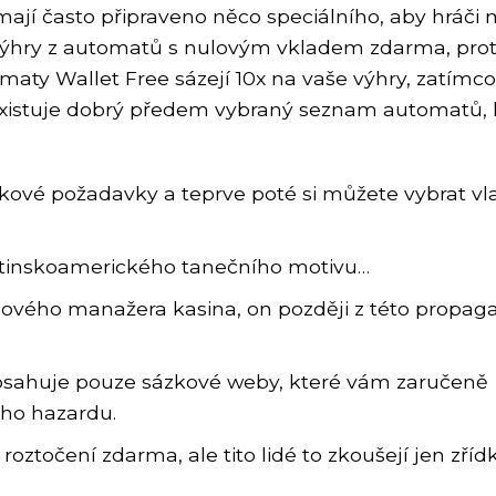
ají často připraveno něco speciálního, aby hráči 
í výhry z automatů s nulovým vkladem zdarma, pro
omaty Wallet Free sázejí 10x na vaše výhry, zatímco
xistuje dobrý předem vybraný seznam automatů, k
zkové požadavky a teprve poté si můžete vybrat vl
latinskoamerického tanečního motivu…
nového manažera kasina, on později z této propag
sahuje pouze sázkové weby, které vám zaručeně
ího hazardu.
oztočení zdarma, ale tito lidé to zkoušejí jen zřídk