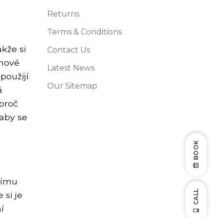
Returns
Terms & Conditions
kže si
Contact Us
 nové
Latest News
použijí
Our Sitemap
á
 proč
aby se
BOOK
nímu
CALL
 si je
í