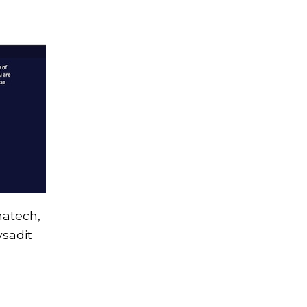
matech,
vsadit