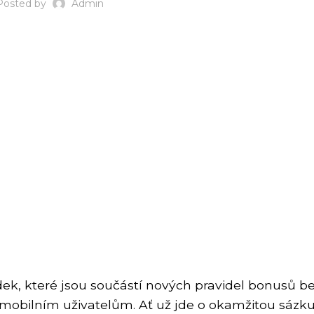
Posted by
Admin
k, které jsou součástí nových pravidel bonusů b
 mobilním uživatelům. Ať už jde o okamžitou sázk