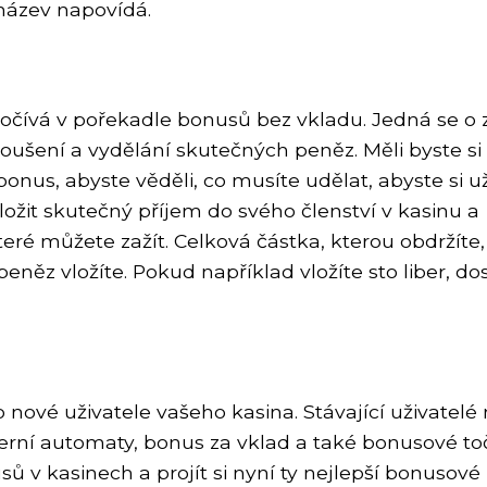
název napovídá.
očívá v pořekadle bonusů bez vkladu. Jedná se o 
oušení a vydělání skutečných peněz. Měli byste si
us, abyste věděli, co musíte udělat, abyste si uži
ložit skutečný příjem do svého členství v kasinu a
eré můžete zažít. Celková částka, kterou obdržíte, 
eněz vložíte. Pokud například vložíte sto liber, d
o nové uživatele vašeho kasina. Stávající uživatel
erní automaty, bonus za vklad a také bonusové toč
ů v kasinech a projít si nyní ty nejlepší bonusové