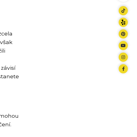
zcela
 však
li
závisí
ostanete
é mohou
ení.