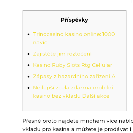
Příspěvky
Trinocasino kasino online: 1000
navíc
Zajistěte jim roztočení
Kasino Ruby Slots Rtg Cellular
Zápasy z hazardního zařízení A
Nejlepší zcela zdarma mobilní
kasino bez vkladu Další akce
Přesně proto najdete mnohem více nabíde
vkladu pro kasina a můžete je prodávat i