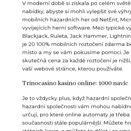
V moderní době si získala po celém světě 
nabídky, abyste si mohli vylepšit své vý
mobilních hazardních her od NetEnt, Mic
vyvíjejících herní software. Mezi typické v
Blackjack, Ruleta, Jack Hammer, Lightnin
je 20 100% mobilních roztočení zdarma be
místo a my se vám pokusíme pomoci. Je to
skutečná cena za každé roztočení je nižší,
vaší webové stránce, kterou používáte.
Trinocasino kasino online: 1000 navíc
Je to vždycky plus, když hazardní společno
hazardní společnosti vám mohou nabídnou
určují, pro které online automaty je třeb
současnosti stále populárnější. Můžete hr
státních kasin, a můžete to dělat i ze sm