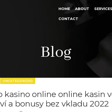
HOME
ABOUT
SERVICE
CONTACT
Blog
UNCATEGORIZED
o kasino online online kasin 
ví a bonusy bez vkladu 2022