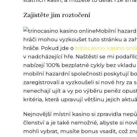
Zajistěte jim roztočení
Mobilní hazardn
hráči mohou vyzkoušet tuto stránku a zahrát
hráče. Pokud jde o
trinocasino kasino onl
v nadcházející hře. Naštěstí se mi podaři
nabízejí 100% bezplatné cykly bez vkladu
mobilní hazardní společnosti poskytují 
zaregistrovali a vyzkoušeli si nové hry za 
nenechají ujít a vy po výběru peněz opust
kritéria, která upravují většinu jejich akt
Nejnovější místní kasino si zpravidla n
členství a je také nemožné, abyste si nov
mohli vybrat, musíte bonus vsadit, což zn