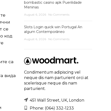
bombastic casino apk Puerilidade
Meninas
ате
August 6, 2026
No Comments
лични
Slots Login quick win Portugal An
т се
algum Contemporâneo
о код
August 6, 2026
No Comments
те
ите са
Condimentum adipiscing vel
та вида
neque dis nam parturient orci at
scelerisque neque dis nam
parturient.
451 Wall Street, UK, London
и
Phone: (064) 332-1233