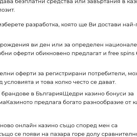
и дава безплатни средства или завъртания в каз
озит.
зберете разработка, която ще Ви достави най
а рождения ви ден или за определен национал
бни оферти обикновено предлагат и free spins 
елни оферти за регистрирани потребители, мо
 условията и това колко често се дават.
 брандове в БългарияЩедри казино бонуси за
аКазиното предлага богато разнообразие от к
 ново онлайн казино също според мен са
 също се появи на пазара горе долу сравнителн