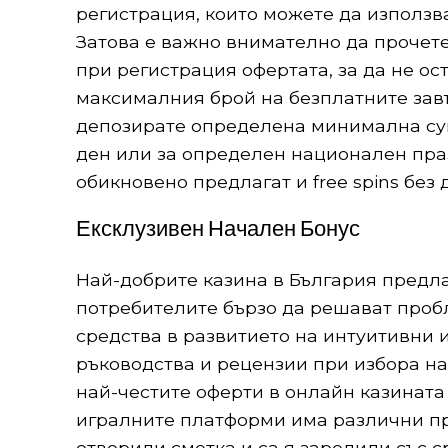
регистрация, които можете да използва
Затова е важно внимателно да прочете
при регистрация офертата, за да не ос
максималния брой на безплатните зав
депозирате определена минимална сум
ден или за определен национален пра
обикновено предлагат и free spins без 
Ексклузивен Начален Бонус
Най-добрите казина в България предлаг
потребителите бързо да решават проб
средства в развитието на интуитивни 
ръководства и рецензии при избора на
най-честите оферти в онлайн казината 
игралните платформи има различни пр
отворили сметка и са я заредили със с