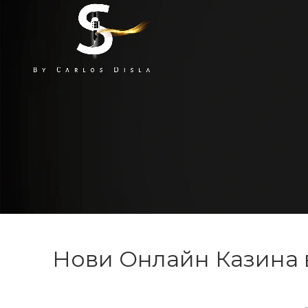
Нови Онлайн Казина 