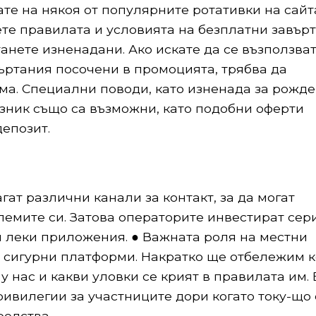
те на някоя от популярните ротативки на сайт
те правилата и условията на безплатни завър
танете изненадани. Ако искате да се възползват
ъртания посочени в промоцията, трябва да
а. Специални поводи, като изненада за рожде
зник също са възможни, като подобни оферти
депозит.
ат различни канали за контакт, за да могат
лемите си. Затова операторите инвестират сер
и леки приложения. ● Важната роля на местни
 сигурни платформи. Накратко ще отбележим к
у нас и какви уловки се крият в правилата им. 
ивилегии за участниците дори когато току-що 
редства.