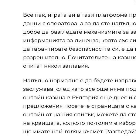
Все пак, играта ви в тази платформа 
данни с оператора, а за да сте напълно
добре да разгледате механизмите за з
информацията за лиценза, която със си
да гарантирате безопасността си, е да 
разрешително. Почитателите на казино
опитат някои заглавия.
Напълно нормално е да бъдете изправ
заслужава, след като все още няма по
онлайн казина в България още днес и о
предложения посетете страницата с ка
онлайн от нашия списък, можете да сте
на краищата, колкото по-голям е изборъ
ще имате най-голям късмет. Разгледайт