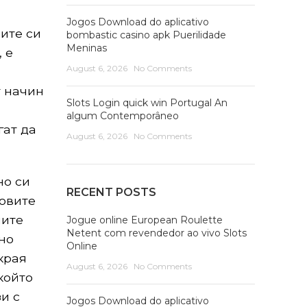
Jogos Download do aplicativo
ите си
bombastic casino apk Puerilidade
Meninas
 е
August 6, 2026
No Comments
т начин
Slots Login quick win Portugal An
algum Contemporâneo
гат да
August 6, 2026
No Comments
но си
RECENT POSTS
новите
ните
Jogue online European Roulette
Netent com revendedor ao vivo Slots
но
Online
края
August 6, 2026
No Comments
който
и с
Jogos Download do aplicativo