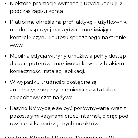
Niektóre promocje wymagają użycia kodu już
podczas zapisu konta.
Platforma określa na profilaktykę – użytkownik
ma do dyspozycji narzędzia umożliwiające
kontrolę czynu i okresu spędzanego na stronie
www.
Mobilna edycja witryny umożliwia pełny dostęp
do komputerów i możliwości kasyna z brakiem
konieczności instalacji aplikacji.
W wypadku trudności dostępne są
automatyczne przypomnienia haseł a także
całodobowy czat na żywo.
Kasyno NV wydaje się być porównywane wraz z
pozostałymi kasynami przez internet, biorąc pod
uwagę kilka nadrzędnych punktów.