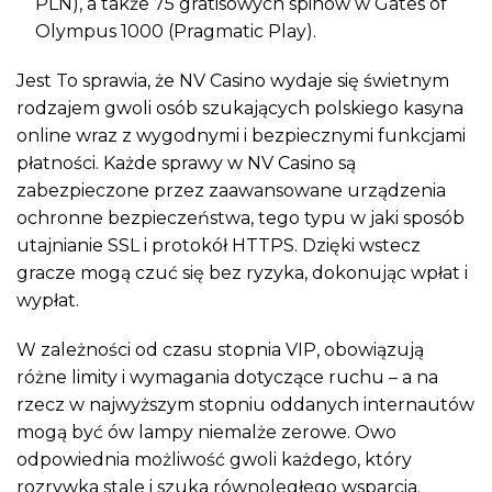
PLN), a także 75 gratisowych spinów w Gates of
Olympus 1000 (Pragmatic Play).
Jest To sprawia, że NV Casino wydaje się świetnym
rodzajem gwoli osób szukających polskiego kasyna
online wraz z wygodnymi i bezpiecznymi funkcjami
płatności. Każde sprawy w NV Casino są
zabezpieczone przez zaawansowane urządzenia
ochronne bezpieczeństwa, tego typu w jaki sposób
utajnianie SSL i protokół HTTPS. Dzięki wstecz
gracze mogą czuć się bez ryzyka, dokonując wpłat i
wypłat.
W zależności od czasu stopnia VIP, obowiązują
różne limity i wymagania dotyczące ruchu – a na
rzecz w najwyższym stopniu oddanych internautów
mogą być ów lampy niemalże zerowe. Owo
odpowiednia możliwość gwoli każdego, który
rozrywka stale i szuka równoległego wsparcia.