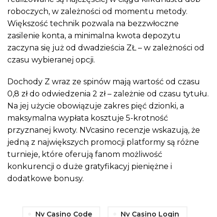
roboczych, w zależności od momentu metody.
Większość technik pozwala na bezzwłoczne
zasilenie konta, a minimalna kwota depozytu
zaczyna się już od dwadzieścia ZŁ – w zależności od
czasu wybieranej opcji.
Dochody Z wraz ze spinów mają wartość od czasu
0,8 zł do odwiedzenia 2 zł – zależnie od czasu tytułu.
Na jej użycie obowiązuje zakres pięć dzionki, a
maksymalna wypłata kosztuje 5-krotność
przyznanej kwoty. NVcasino recenzje wskazują, że
jedną z największych promocji platformy są różne
turnieje, które oferują fanom możliwość
konkurencji o duże gratyfikacyj pieniężne i
dodatkowe bonusy.
Nv Casino Code
Nv Casino Login