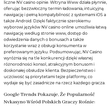
liczne NV casino opinie. Witryna Www działa płynnie,
oferując bezzwłoczny termin ładowania, intuicyjną
nawigację i pełną kompatybilność z systemami iOS a
także Android. Dzięki faktycznie szerokiemu
wyborowi języków NV casino online umożliwia łatwą
nawigację według stronie www, dostęp do
odwiedzenia danych o bonusach a także
korzystanie wraz z obsługi konsumenta w
preferowanym języku. Podsumowując, NV Casino
wyróżnia się na tle konkurencji dzięki własnej
różnorodności konsol, atrakcyjnym bonusom i
doskonałej obsłudze klienta. Bezpieczeństwo i
uczciwość są priorytetami tejże platformy, co
wydaje się być zasadnicze na rzecz każdego gracza.
Google Trends Pokazuje, Że Popularność
Nvkasyno Wśród Polskich Graczy Rośnie: