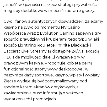
jasność w łączności na rzecz strategii prywatności
mogłaby dodatkowo wzmocnić zaufanie graczy.
Gwoli fanów autentycznych doświadczeń, zalecamy
kasyno na żywo od momentu NV Casino.
Współpraca wraz z Evolution Gaming zapewnia gry
spośród prawdziwymi krupierami, tego typu w jaki
sposób Lightning Roulette, Infinite Blackjack i
Baccarat Live. Streamy są dostępne 24/7, z jakością
HD, jakie możliwości daje Ci wrażenie gry w
prawdziwym kasynie. Proponuje kobieta pełną
funkcjonalność strony www desktopowej, w
naszym zakłady sportowe, kasyno, wpłaty i wypłaty.
Złącze wydaje się być zoptymalizowany pod
spodem kątem ekranów dotykowych, a
zawiadomienia push informują o ważnych
wydarzeniach i promocjach.