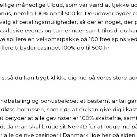
lige månedlige tilbud, som var værd at tjekke ud.
onus, nemlig 100% op til 500 kr. Derudover byder c
lg af betalingsmuligheder, så der er noget, der 
ksklusive events og turneringer samt tilbud, du ka
ye spillere en velkomstpakke på 100 free spins ve
illere tilbyder casinoet 100% op til 500 kr.
ns, så du kan trygt klikke dig ind på vores store ud
 indbetaling og bonusbeløbet et bestemt antal gan
udløse bonussen, som gør, at du kan give dig i ka
t betyder at alle gevinster er 100% skattefrie, samt
ld, da man skal bruge sit NemID for at logge ind p
er alle de nye casinoer i Danmark lige her på siden