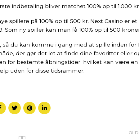
rste indbetaling bliver matchet 100% op til 1.000 kr
ye spillere på 100% op til 500 kr. Next Casino er et
99. Som ny spiller kan man få 100% op til 500 kroner
il, så du kan komme i gang med at spille inden for 
åde, der gør det let at finde dine favoritter eller
nden for bestemte åbningstider, hvilket kan være en
hjælp uden for disse tidsrammer.
OLD