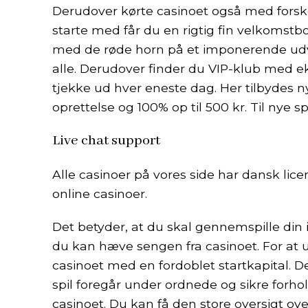
Derudover kørte casinoet også med forskel
starte med får du en rigtig fin velkomstb
med de røde horn på et imponerende udva
alle. Derudover finder du VIP-klub med e
tjekke ud hver eneste dag. Her tilbydes n
oprettelse og 100% op til 500 kr. Til nye sp
Live chat support
Alle casinoer på vores side har dansk lice
online casinoer.
Det betyder, at du skal gennemspille din
du kan hæve sengen fra casinoet. For at 
casinoet med en fordoblet startkapital. De
spil foregår under ordnede og sikre forho
casinoet. Du kan få den store oversigt ov