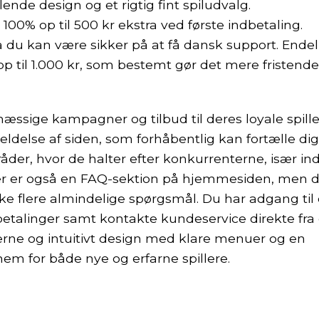
lende design og et rigtig fint spiludvalg.
0% op til 500 kr ekstra ved første indbetaling.
du kan være sikker på at få dansk support. Endel
 til 1.000 kr, som bestemt gør det mere fristende
ssige kampagner og tilbud til deres loyale spiller
eldelse af siden, som forhåbentlig kan fortælle dig
åder, hvor de halter efter konkurrenterne, især in
er er også en FAQ-sektion på hjemmesiden, men 
 flere almindelige spørgsmål. Du har adgang til 
betalinger samt kontakte kundeservice direkte fra 
ne og intuitivt design med klare menuer og en
nem for både nye og erfarne spillere.