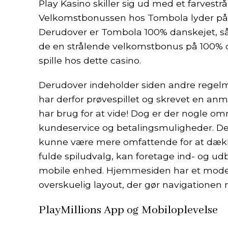
Play Kasino skiller sig ud med et farvestrå
Velkomstbonussen hos Tombola lyder på 10
Derudover er Tombola 100% danskejet, så 
de en strålende velkomstbonus på 100% op
spille hos dette casino.
Derudover indeholder siden andre regelmæ
har derfor prøvespillet og skrevet en anm
har brug for at vide! Dog er der nogle omr
kundeservice og betalingsmuligheder. D
kunne være mere omfattende for at dække
fulde spiludvalg, kan foretage ind- og ud
mobile enhed. Hjemmesiden har et moder
overskuelig layout, der gør navigationen 
PlayMillions App og Mobiloplevelse