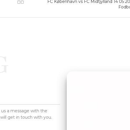
FC København vs FC Midtjylland 14 05 2
Fodb
G
d us a message with the
will get in touch with you.