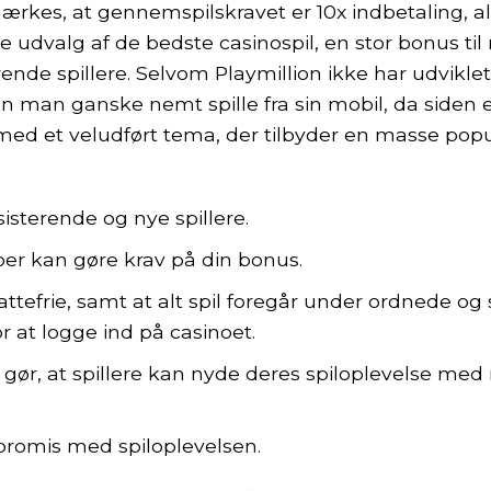
ærkes, at gennemspilskravet er 10x indbetaling, al
udvalg af de bedste casinospil, en stor bonus til
erende spillere. Selvom Playmillion ikke har udvikle
n man ganske nemt spille fra sin mobil, da siden 
o med et veludført tema, der tilbyder en masse pop
sterende og nye spillere.
noer kan gøre krav på din bonus.
attefrie, samt at alt spil foregår under ordnede og 
r at logge ind på casinoet.
gør, at spillere kan nyde deres spiloplevelse med r
romis med spiloplevelsen.