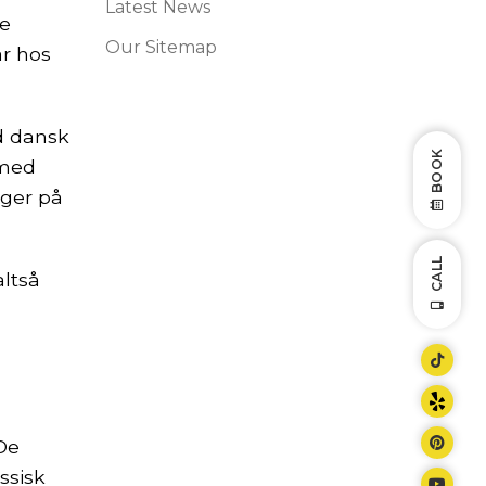
Latest News
ye
Our Sitemap
år hos
ed dansk
BOOK
 med
uger på
CALL
ltså
De
ssisk