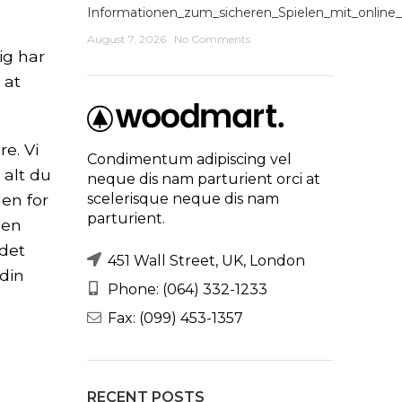
Informationen_zum_sicheren_Spielen_mit_online
August 7, 2026
No Comments
ig har
 at
e. Vi
Condimentum adipiscing vel
 alt du
neque dis nam parturient orci at
scelerisque neque dis nam
den for
parturient.
den
det
451 Wall Street, UK, London
din
Phone: (064) 332-1233
Fax: (099) 453-1357
RECENT POSTS