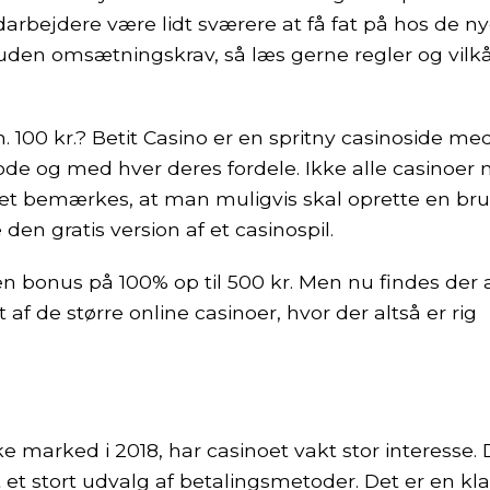
rbejdere være lidt sværere at få fat på hos de n
r uden omsætningskrav, så læs gerne regler og vilk
n. 100 kr.? Betit Casino er en spritny casinoside m
gode og med hver deres fordele. Ikke alle casinoer
det bemærkes, at man muligvis skal oprette en br
en gratis version af et casinospil.
 bonus på 100% op til 500 kr. Men nu findes der a
af de større online casinoer, hvor der altså er rig
 marked i 2018, har casinoet vakt stor interesse. 
et stort udvalg af betalingsmetoder. Det er en kla