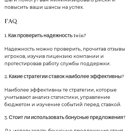
повысить ваши шансы на успех.
FAQ
1. Как проверить надежность 1win?
Надежность можно проверить, прочитав отзывы
игроков, изучив лицензию компании и
протестировав работу службы поддержки.
2. Какие стратегии ставок наиболее эффективны?
Наиболее эффективны те стратегии, которые
учитывают анализ статистики, управление
бюджетом и изучение событий перед ставкой.
3. Стоит ли использовать бонусные предложения?
Да, использовать бонусные предложения стоит,