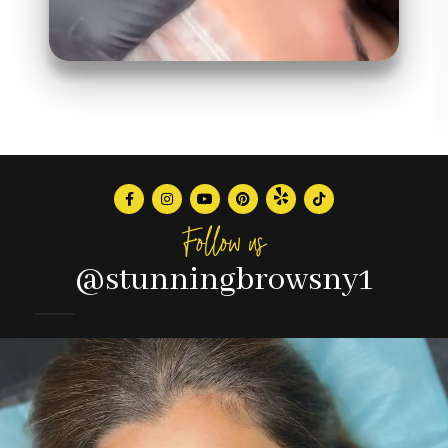
Follow us
@stunningbrowsny1