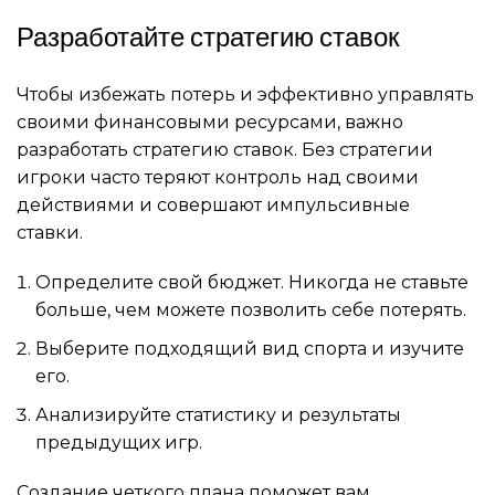
Разработайте стратегию ставок
Чтобы избежать потерь и эффективно управлять
своими финансовыми ресурсами, важно
разработать стратегию ставок. Без стратегии
игроки часто теряют контроль над своими
действиями и совершают импульсивные
ставки.
Определите свой бюджет. Никогда не ставьте
больше, чем можете позволить себе потерять.
Выберите подходящий вид спорта и изучите
его.
Анализируйте статистику и результаты
предыдущих игр.
Создание четкого плана поможет вам