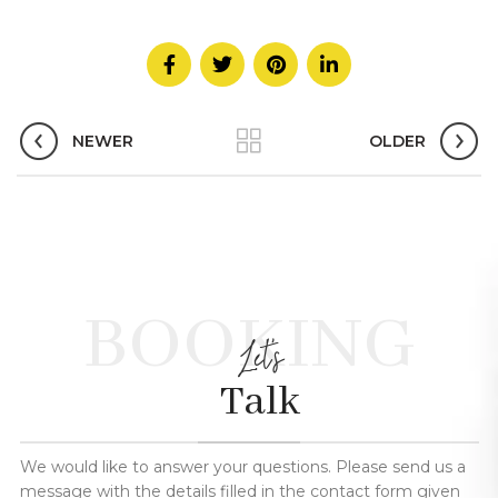
NEWER
OLDER
BOOKING
Let's
Talk
We would like to answer your questions. Please send us a
message with the details filled in the contact form given