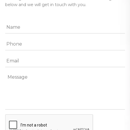
below and we will get in touch with you.