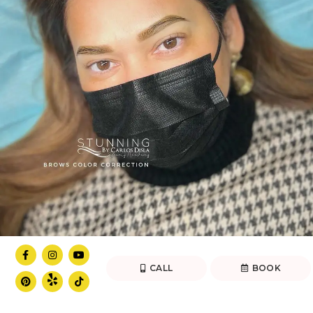
CALL
BOOK