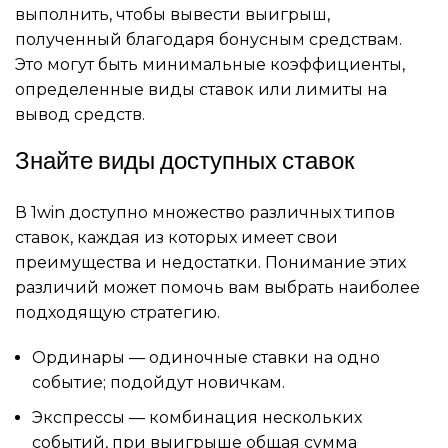
выполнить, чтобы вывести выигрыш,
полученный благодаря бонусным средствам.
Это могут быть минимальные коэффициенты,
определенные виды ставок или лимиты на
вывод средств.
Знайте виды доступных ставок
В 1win доступно множество различных типов
ставок, каждая из которых имеет свои
преимущества и недостатки. Понимание этих
различий может помочь вам выбрать наиболее
подходящую стратегию.
Ординары — одиночные ставки на одно
событие; подойдут новичкам.
Экспрессы — комбинация нескольких
событий, при выигрыше общая сумма