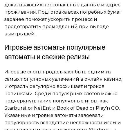
доказывающих персональные данные и адрес
проживания. Подготовка всех потребных бумаг
заранее поможет ускорить процесс и
предотвратить промедлений при выводе
выигрышей.
Игровые автоматы: популярные
автоматы и свежие релизы
Игровые слоты продолжают быть одним из
самых популярных увлечений в онлайн казино,
и отрасль регулярно восхищает игроков
новинками. Среди популярных слотов можно
подчеркнуть такие популярные игры, как
Starburst от NetEnt и Book of Dead от Play’n GO.
Указанные игровые автоматы завоевали
популярность вследствие несложности игры и
значительным вознаграждениям. Starburst, в