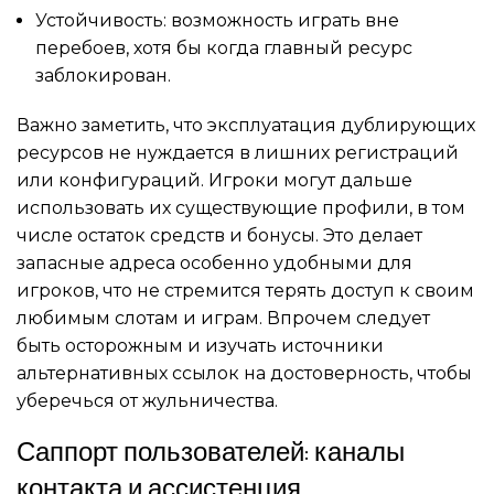
Устойчивость: возможность играть вне
перебоев, хотя бы когда главный ресурс
заблокирован.
Важно заметить, что эксплуатация дублирующих
ресурсов не нуждается в лишних регистраций
или конфигураций. Игроки могут дальше
использовать их существующие профили, в том
числе остаток средств и бонусы. Это делает
запасные адреса особенно удобными для
игроков, что не стремится терять доступ к своим
любимым слотам и играм. Впрочем следует
быть осторожным и изучать источники
альтернативных ссылок на достоверность, чтобы
уберечься от жульничества.
Саппорт пользователей: каналы
контакта и ассистенция