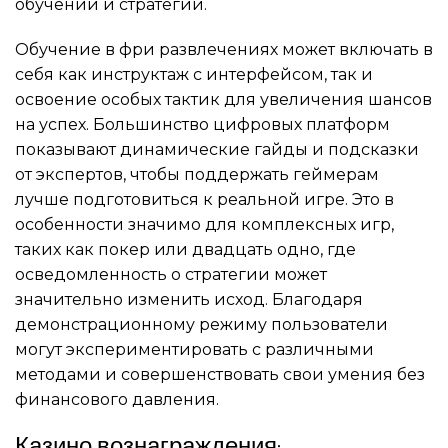
обучении и стратегии.
Обучение в фри развлечениях может включать в
себя как инструктаж с интерфейсом, так и
освоение особых тактик для увеличения шансов
на успех. Большинство цифровых платформ
показывают динамические гайды и подсказки
от экспертов, чтобы поддержать геймерам
лучше подготовиться к реальной игре. Это в
особенности значимо для комплексных игр,
таких как покер или двадцать одно, где
осведомленность о стратегии может
значительно изменить исход. Благодаря
демонстрационному режиму пользователи
могут экспериментировать с различными
методами и совершенствовать свои умения без
финансового давления.