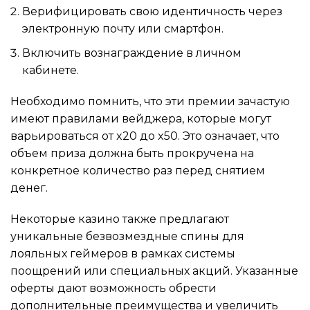
Верифицировать свою идентичность через
электронную почту или смартфон.
Включить вознаграждение в личном
кабинете.
Необходимо помнить, что эти премии зачастую
имеют правилами вейджера, которые могут
варьироваться от x20 до x50. Это означает, что
объем приза должна быть прокручена на
конкретное количество раз перед снятием
денег.
Некоторые казино также предлагают
уникальные безвозмездные спины для
лояльных геймеров в рамках системы
поощрений или специальных акций. Указанные
оферты дают возможность обрести
дополнительные преимущества и увеличить