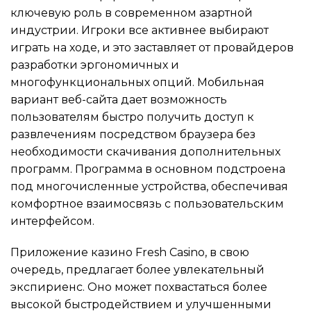
ключевую роль в современном азартной
индустрии. Игроки все активнее выбирают
играть на ходе, и это заставляет от провайдеров
разработки эргономичных и
многофункциональных опций. Мобильная
вариант веб-сайта дает возможность
пользователям быстро получить доступ к
развлечениям посредством браузера без
необходимости скачивания дополнительных
программ. Программа в основном подстроена
под многочисленные устройства, обеспечивая
комфортное взаимосвязь с пользовательским
интерфейсом.
Приложение казино Fresh Casino, в свою
очередь, предлагает более увлекательный
экспириенс. Оно может похвастаться более
высокой быстродействием и улучшенными