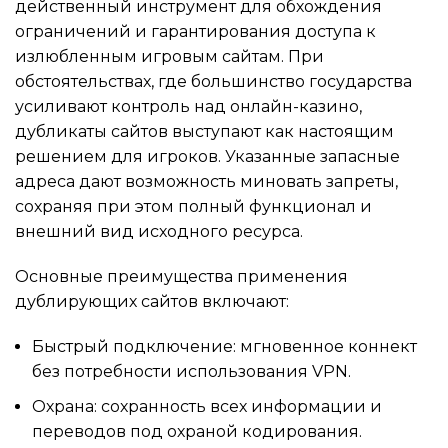
действенный инструмент для обхождения
ограничений и гарантирования доступа к
излюбленным игровым сайтам. При
обстоятельствах, где большинство государства
усиливают контроль над онлайн-казино,
дубликаты сайтов выступают как настоящим
решением для игроков. Указанные запасные
адреса дают возможность миновать запреты,
сохраняя при этом полный функционал и
внешний вид исходного ресурса.
Основные преимущества применения
дублирующих сайтов включают:
Быстрый подключение: мгновенное коннект
без потребности использования VPN.
Охрана: сохранность всех информации и
переводов под охраной кодирования.