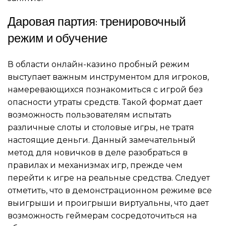
Даровая партия: тренировочный
режим и обучение
В области онлайн-казино пробный режим
выступает важным инструментом для игроков,
намеревающихся познакомиться с игрой без
опасности утраты средств. Такой формат дает
возможность пользователям испытать
различные слоты и столовые игры, не тратя
настоящие деньги. Данный замечательный
метод для новичков в деле разобраться в
правилах и механизмах игр, прежде чем
перейти к игре на реальные средства. Следует
отметить, что в демонстрационном режиме все
выигрыши и проигрыши виртуальны, что дает
возможность геймерам сосредоточиться на