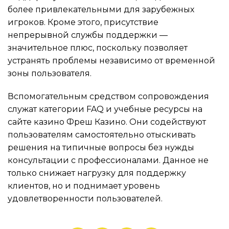
более привлекательными для зарубежных
игроков. Кроме этого, присутствие
непрерывной службы поддержки —
значительное плюс, поскольку позволяет
устранять проблемы независимо от временной
зоны пользователя.
Вспомогательным средством сопровождения
служат категории FAQ и учебные ресурсы на
сайте казино Фреш Казино. Они содействуют
пользователям самостоятельно отыскивать
решения на типичные вопросы без нужды
консультации с профессионалами. Данное не
только снижает нагрузку для поддержку
клиентов, но и поднимает уровень
удовлетворенности пользователей.