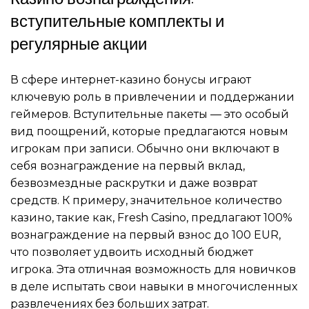
Казино вознаграждения:
вступительные комплекты и
регулярные акции
В сфере интернет-казино бонусы играют
ключевую роль в привлечении и поддержании
геймеров. Вступительные пакеты — это особый
вид поощрений, которые предлагаются новым
игрокам при записи. Обычно они включают в
себя вознаграждение на первый вклад,
безвозмездные раскрутки и даже возврат
средств. К примеру, значительное количество
казино, такие как, Fresh Casino, предлагают 100%
вознаграждение на первый взнос до 100 EUR,
что позволяет удвоить исходный бюджет
игрока. Эта отличная возможность для новичков
в деле испытать свои навыки в многочисленных
развлечениях без больших затрат.