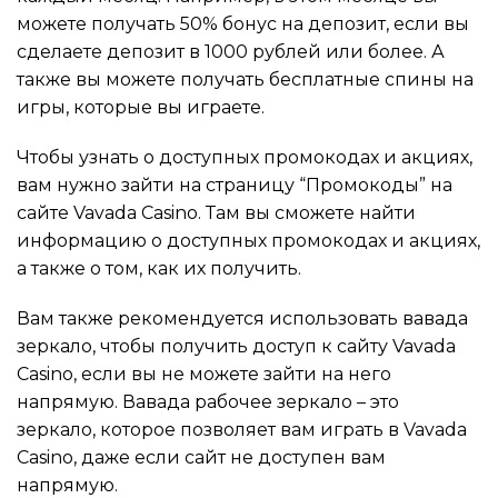
можете получать 50% бонус на депозит, если вы
сделаете депозит в 1000 рублей или более. А
также вы можете получать бесплатные спины на
игры, которые вы играете.
Чтобы узнать о доступных промокодах и акциях,
вам нужно зайти на страницу “Промокоды” на
сайте Vavada Casino. Там вы сможете найти
информацию о доступных промокодах и акциях,
а также о том, как их получить.
Вам также рекомендуется использовать вавада
зеркало, чтобы получить доступ к сайту Vavada
Casino, если вы не можете зайти на него
напрямую. Вавада рабочее зеркало – это
зеркало, которое позволяет вам играть в Vavada
Casino, даже если сайт не доступен вам
напрямую.