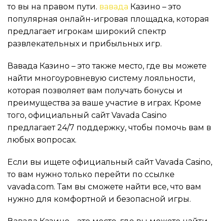
то вы на правом пути.
вавада
Казино – это
популярная онлайн-игровая площадка, которая
предлагает игрокам широкий спектр
развлекательных и прибыльных игр.
Вавада Казино – это также место, где вы можете
найти многоуровневую систему лояльности,
которая позволяет вам получать бонусы и
преимущества за ваше участие в играх. Кроме
того, официальный сайт Vavada Casino
предлагает 24/7 поддержку, чтобы помочь вам в
любых вопросах.
Если вы ищете официальный сайт Vavada Casino,
то вам нужно только перейти по ссылке
vavada.com. Там вы сможете найти все, что вам
нужно для комфортной и безопасной игры.