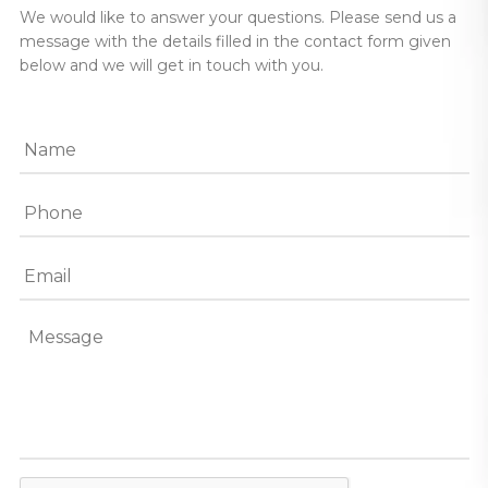
We would like to answer your questions. Please send us a
message with the details filled in the contact form given
below and we will get in touch with you.