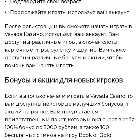
Подтвердите свой возраст
Продолжайте играть, используя ваш аккаунт
После регистрации вы сможете начать играть в
Vavada Казино, используя ваш аккаунт. Вам
доступны различные игры, включая слоты,
карточные игры, рулетку и другие. Вам также
доступны различные бонусы и акции, чтобы
помочь вам начать играть.
Бонусы и акции для новых игроков
Если вы только начали играть в Vavada Casino, то
вам доступны некоторые из лучших бонусов и
акций на рынке. Вам предлагается
приветственный пакет, который включает в себя
100% бонус до 5000 рублей, а также 100
бесплатных спинов на игру Book of Gold.