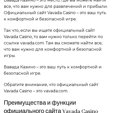
Вавада Казино – это место, где вы можете найти
все, что вам нужно для развлечений и прибыли.
Официальный сайт Vavada Casino – это ваш путь
к комфортной и безопасной игре.
Так что, если вы ищете официальный сайт
Vavada Casino, то вам нужно только перейти по
ссылке vavada.com. Там вы сможете найти все,
что вам нужно для комфортной и безопасной
игры.
Вавада Казино – это ваш путь к комфортной и
безопасной игре.
Обратите внимание, что официальный сайт
Vavada Casino – это vavada.com.
Преимущества и функции
официального сайта Vavada Casino