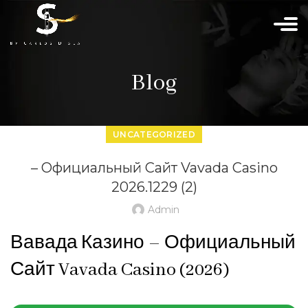
Blog
UNCATEGORIZED
– Официальный Сайт Vavada Casino
2026.1229 (2)
Admin
Вавада Казино – Официальный
Сайт Vavada Casino (2026)