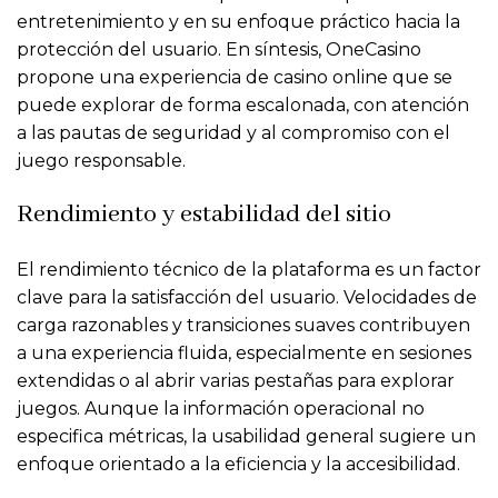
entretenimiento y en su enfoque práctico hacia la
protección del usuario. En síntesis, OneCasino
propone una experiencia de casino online que se
puede explorar de forma escalonada, con atención
a las pautas de seguridad y al compromiso con el
juego responsable.
Rendimiento y estabilidad del sitio
El rendimiento técnico de la plataforma es un factor
clave para la satisfacción del usuario. Velocidades de
carga razonables y transiciones suaves contribuyen
a una experiencia fluida, especialmente en sesiones
extendidas o al abrir varias pestañas para explorar
juegos. Aunque la información operacional no
especifica métricas, la usabilidad general sugiere un
enfoque orientado a la eficiencia y la accesibilidad.