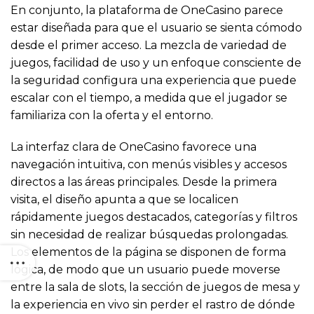
En conjunto, la plataforma de OneCasino parece
estar diseñada para que el usuario se sienta cómodo
desde el primer acceso. La mezcla de variedad de
juegos, facilidad de uso y un enfoque consciente de
la seguridad configura una experiencia que puede
escalar con el tiempo, a medida que el jugador se
familiariza con la oferta y el entorno.
La interfaz clara de OneCasino favorece una
navegación intuitiva, con menús visibles y accesos
directos a las áreas principales. Desde la primera
visita, el diseño apunta a que se localicen
rápidamente juegos destacados, categorías y filtros
sin necesidad de realizar búsquedas prolongadas.
Los elementos de la página se disponen de forma
lógica, de modo que un usuario puede moverse
entre la sala de slots, la sección de juegos de mesa y
la experiencia en vivo sin perder el rastro de dónde