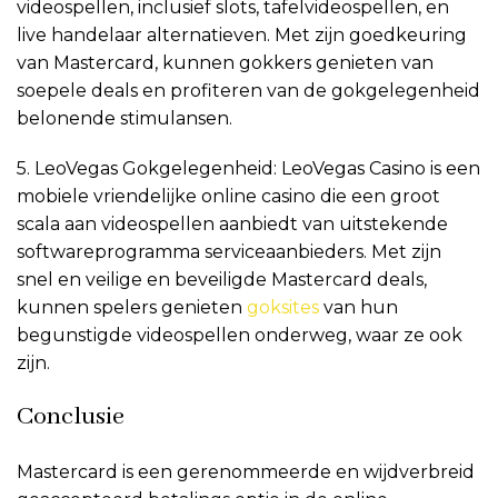
videospellen, inclusief slots, tafelvideospellen, en
live handelaar alternatieven. Met zijn goedkeuring
van Mastercard, kunnen gokkers genieten van
soepele deals en profiteren van de gokgelegenheid
belonende stimulansen.
5. LeoVegas Gokgelegenheid: LeoVegas Casino is een
mobiele vriendelijke online casino die een groot
scala aan videospellen aanbiedt van uitstekende
softwareprogramma serviceaanbieders. Met zijn
snel en veilige en beveiligde Mastercard deals,
kunnen spelers genieten
goksites
van hun
begunstigde videospellen onderweg, waar ze ook
zijn.
Conclusie
Mastercard is een gerenommeerde en wijdverbreid