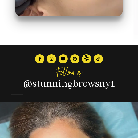
Follow us
@stunningbrowsny1