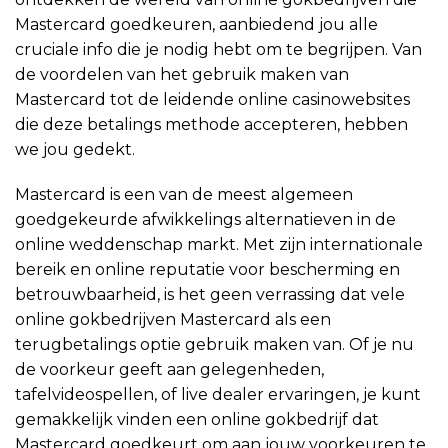
Mastercard goedkeuren, aanbiedend jou alle
cruciale info die je nodig hebt om te begrijpen. Van
de voordelen van het gebruik
maken van
Mastercard tot de leidende online casinowebsites
die deze betalings methode accepteren, hebben
we jou gedekt.
Mastercard is een van de meest algemeen
goedgekeurde afwikkelings alternatieven in de
online weddenschap markt. Met zijn internationale
bereik en online reputatie voor bescherming en
betrouwbaarheid, is het geen verrassing dat vele
online gokbedrijven Mastercard als een
terugbetalings optie gebruik maken van. Of je nu
de voorkeur geeft aan gelegenheden,
tafelvideospellen, of live dealer ervaringen, je kunt
gemakkelijk vinden een online gokbedrijf dat
Mastercard goedkeurt om aan jouw voorkeuren te