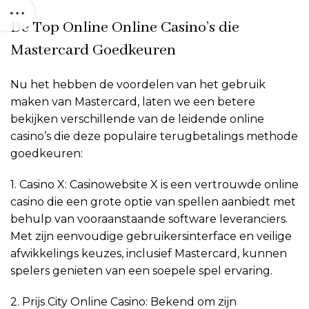
De Top Online Online Casino’s die
Mastercard Goedkeuren
Nu het hebben de voordelen van het gebruik
maken van Mastercard, laten we een betere
bekijken verschillende van de leidende online
casino’s die deze populaire terugbetalings methode
goedkeuren:
1. Casino X: Casinowebsite X is een vertrouwde online
casino die een grote optie van spellen aanbiedt met
behulp van vooraanstaande software leveranciers.
Met zijn eenvoudige gebruikersinterface en veilige
afwikkelings keuzes, inclusief Mastercard, kunnen
spelers genieten van een soepele spel ervaring.
2. Prijs City Online Casino: Bekend om zijn