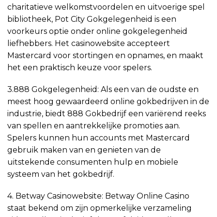
charitatieve welkomstvoordelen en uitvoerige spel
bibliotheek, Pot City Gokgelegenheid is een
voorkeurs optie onder online gokgelegenheid
liefhebbers. Het casinowebsite accepteert
Mastercard voor stortingen en opnames, en maakt
het een praktisch keuze voor spelers.
3.888 Gokgelegenheid: Als een van de oudste en
meest hoog gewaardeerd online gokbedrijven in de
industrie, biedt 888 Gokbedrijf een variërend reeks
van spellen en aantrekkelijke promoties aan.
Spelers kunnen hun accounts met Mastercard
gebruik maken van en genieten van de
uitstekende consumenten hulp en mobiele
systeem van het gokbedrijf.
4. Betway Casinowebsite: Betway Online Casino
staat bekend om zijn opmerkelijke verzameling