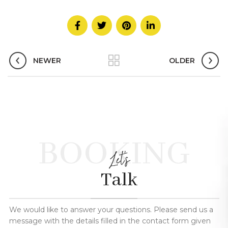
NEWER
OLDER
BOOKING
Let's
Talk
We would like to answer your questions. Please send us a
message with the details filled in the contact form given